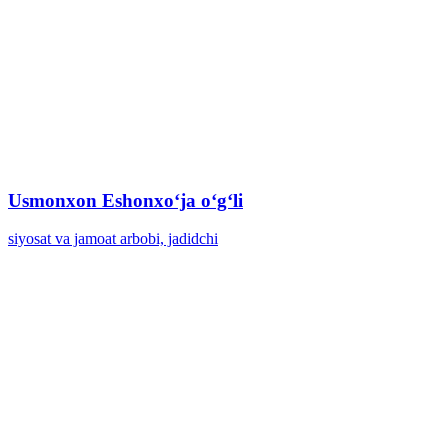
Usmonxon Eshonxoʻja oʻgʻli
siyosat va jamoat arbobi, jadidchi