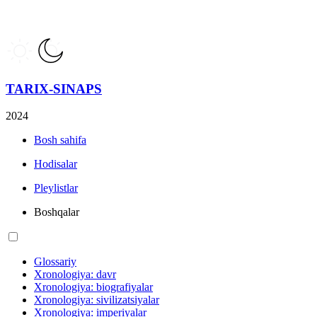
TARIX-SINAPS
2024
Bosh sahifa
Hodisalar
Pleylistlar
Boshqalar
Glossariy
Xronologiya: davr
Xronologiya: biografiyalar
Xronologiya: sivilizatsiyalar
Xronologiya: imperiyalar