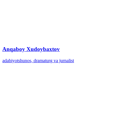
Anqaboy Xudoybaxtov
adabiyotshunos, dramaturg va jurnalist