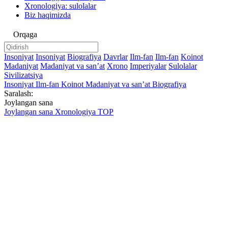
Xronologiya: sulolalar
Biz haqimizda
Orqaga
Insoniyat
Insoniyat
Biografiya
Davrlar
Ilm-fan
Ilm-fan
Koinot
Madaniyat
Madaniyat va sanʼat
Xrono
Imperiyalar
Sulolalar
Sivilizatsiya
Insoniyat
Ilm-fan
Koinot
Madaniyat va sanʼat
Biografiya
Saralash:
Joylangan sana
Joylangan sana
Xronologiya
TOP