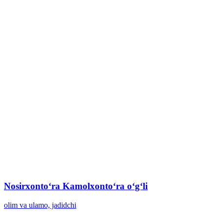
Nosirxontoʻra Kamolxontoʻra oʻgʻli
olim va ulamo, jadidchi