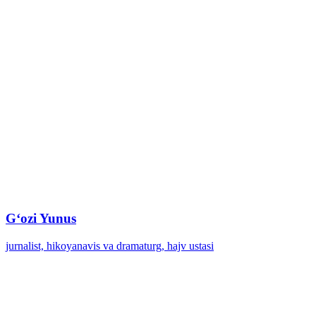
Gʻozi Yunus
jurnalist, hikoyanavis va dramaturg, hajv ustasi