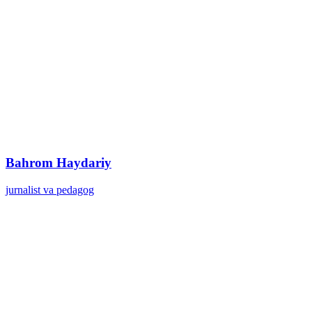
Bahrom Haydariy
jurnalist va pedagog