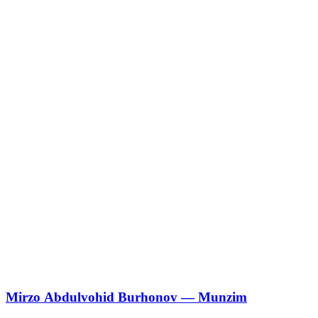
Mirzo Аbdulvohid Burhonov — Munzim