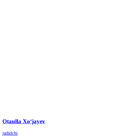
Otaulla Xoʻjayev
jadidchi