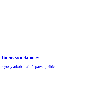
Bobooxun Salimov
siyosiy arbob, maʼrifatparvar jadidchi