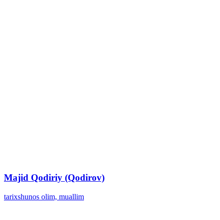
Majid Qodiriy (Qodirov)
tarixshunos olim, muallim