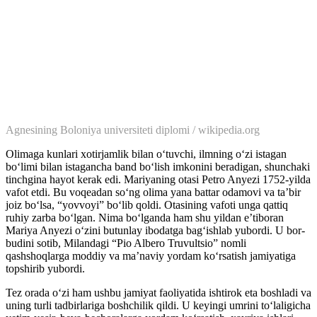
Agnesining Boloniya universiteti diplomi / wikipedia.org
Olimaga kunlari xotirjamlik bilan oʻtuvchi, ilmning oʻzi istagan
boʻlimi bilan istagancha band boʻlish imkonini beradigan, shunchaki
tinchgina hayot kerak edi. Mariyaning otasi Petro Anyezi 1752-yilda
vafot etdi. Bu voqeadan soʻng olima yana battar odamovi va taʼbir
joiz boʻlsa, “yovvoyi” boʻlib qoldi. Otasining vafoti unga qattiq
ruhiy zarba boʻlgan. Nima bo‘lganda ham shu yildan e’tiboran
Mariya Anyezi o‘zini butunlay ibodatga bag‘ishlab yubordi. U bor-
budini sotib, Milandagi “Pio Albero Truvultsio” nomli
qashshoqlarga moddiy va maʼnaviy yordam koʻrsatish jamiyatiga
topshirib yubordi.
Tez orada oʻzi ham ushbu jamiyat faoliyatida ishtirok eta boshladi va
uning turli tadbirlariga boshchilik qildi. U keyingi umrini toʻlaligicha