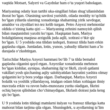
vaqtida Motsart, Salyeri va Gaydnlar ham oʻta yuqori baholagan.
Mariyaning odatiy kun tartibi uka-singillari bilan shugʻullanishdan
iborat boʻlgan. Otasining savdosi yurishib, oilada moddiy toʻqchilik
boʻlgan yillarda ularning xonadoniga shaharning yirik savdogar,
amaldor va ziyolilari tez-tez kelib turgan. Petro Anyezi mehmonlar
oldida oʻzining katta qizi — Mariyaning zehnini namoyish qilish
bilan maqtanishni yaxshi koʻrgan. Haqiqatan ham, Mariya
bolaligidanoq maqtasa arzigulik juda aqlli, xotirasi oʻtkir qiz
boʻlgan. U 5 yoshida ona tilidan tashqari, fransuz tilida ham erkin
gaplasha olgan. Jumladan, lotin, yunon, yahudiy tillarini ham aʼlo
darajada oʻzlashtirgan.
Tarixchilar Mariya Anyezi hammasi boʻlib 7 ta tilda bemalol
gaplasha olganini qayd etgan. Anyezilar xonadonida mehmon
boʻlgan kishilar, ayniqsa, shaharning ilgʻor fikrli, ziyoli qatlami
vakillari yosh qizchaning aqliy salohiyatidan hayratini yashira olmay
qolganini koʻp bora yodga olgan. Darhaqiqat, Mariya Anyezi
bolalik va yoshlik yillaridayoq, istalgan odam bilan xohlagan ilmiy
mavzuda erkin va ravon bahs-munozara yurita oladigan, fikrini
ochiq bayon qilishdan choʻchimaydigan, fikrlash doirasi juda keng
qiz boʻlgan.
U 9 yoshida lotin tilidagi matnlarni italyan va fransuz tillariga katta
mahorat bilan tarjima qila olgan. Shuningdek, u ayollarning taʼlim