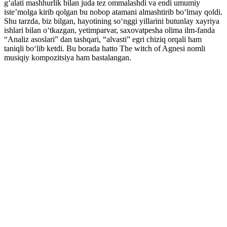
gʻalati mashhurlik bilan juda tez ommalashdi va endi umumiy
isteʼmolga kirib qolgan bu nobop atamani almashtirib boʻlmay qoldi.
Shu tarzda, biz bilgan, hayotining soʻnggi yillarini butunlay xayriya
ishlari bilan oʻtkazgan, yetimparvar, saxovatpesha olima ilm-fanda
“Analiz asoslari” dan tashqari, “alvasti” egri chiziq orqali ham
taniqli boʻlib ketdi. Bu borada hatto The witch of Agnesi nomli
musiqiy kompozitsiya ham bastalangan.