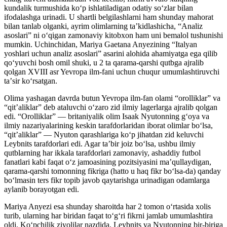
kundalik turmushida koʻp ishlatiladigan odatiy soʻzlar bilan
ifodalashga urinadi. U shartli belgilashlarni ham shunday mahorat
bilan tanlab olganki, ayrim olimlarning taʼkidlashicha, “Analiz
asoslari” ni oʻqigan zamonaviy kitobxon ham uni bemalol tushunishi
mumkin. Uchinchidan, Mariya Gaetana Anyezining “Italyan
yoshlari uchun analiz asoslari” asarini alohida ahamiyatga ega qilib
qoʻyuvchi bosh omil shuki, u 2 ta qarama-qarshi qutbga ajralib
qolgan XVIII asr Yevropa ilm-fani uchun chuqur umumlashtiruvchi
taʼsir koʻrsatgan.
Olima yashagan davrda butun Yevropa ilm-fan olami “orolliklar” va
“qit’aliklar” deb ataluvchi oʻzaro zid ilmiy lagerlarga ajralib qolgan
edi. “Orolliklar” — britaniyalik olim Isaak Nyutonning gʻoya va
ilmiy nazariyalarining keskin tarafdorlaridan iborat olimlar boʻlsa,
“qitʼaliklar” — Nyuton qarashlariga koʻp jihatdan zid keluvchi
Leybnits tarafdorlari edi. Agar taʼbir joiz boʻlsa, ushbu ilmiy
qutblarning har ikkala tarafdorlari zamonaviy, ashaddiy futbol
fanatlari kabi faqat oʻz jamoasining pozitsiyasini maʼqullaydigan,
qarama-qarshi tomonning fikriga (hatto u haq fikr boʻlsa-da) qanday
boʻlmasin ters fikr topib javob qaytarishga urinadigan odamlarga
aylanib borayotgan edi.
Mariya Anyezi esa shunday sharoitda har 2 tomon oʻrtasida xolis
turib, ularning har biridan faqat toʻgʻri fikrni jamlab umumlashtira
oldi. Koʻpchilik ziyolilar nazdida, Leybnits va Nyutonning bir-biriga