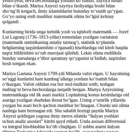
yetim-yesir, beva-bechoralarga yordam koʻrsatish, xayriya ishlari
bilan oʻtkazdi. Mariya Anyezi xayriya faoliyatiga boshi bilan
shoʻngʻib ketgach, ilmiy izlanishlarini butunlay toʻxtatib qoʻygan.
Goʻyo uning endi mashhur matematik olima boʻlgisi kelmay
qolgandi .
Kunlarning birida unga turinlik yosh va iqtidorli matematik — Jozef
Lui Lagranj (1736–1813-yillar) tomonidan yozilgan variatsion
(matematik statistikaning amaliy tarmogʻi, statistik toʻplamda
belgilarning taqsimlanishini oʻrganadi) hisoblashga oid kitob haqida
taqriz bildirishini soʻrab murojaat qilishdi. Lekin olima endilikda
bunday narsalarga eʼtibor qaratmay qoʻyganini taʼkidlab, taqrizdan
bosh tortgan ekan.
Mariya Gaetana Anyezi 1799-yili Milanda vafot etgan. U hayotining
soʻnggi kunlarini ham kambagʻallarga yordam koʻrsatish bilan
oʻtkazgan. Vafoti oldidan esa bor mol-mulkini sotib, tushgan
mablagʻni beva-bechoralarga tarqatib bergan. Mariya Anyezining
matematikaga oid ilk asari markiz Lopitalning konus kesimlariga oid
asariga yozilgan sharhdan iborat boʻlgan. Uning oʻsmirlik yillarida
yozgan bu asari hech qachon mashhur boʻlmagan. Chunki uni olima
nashrga ham bermagan edi. Shu sababli hozirgi paytda Mariya
Anyezi qoldirgan yagona ilmiy meros sifatida “Italyan yoshlari
uchun analiz asoslari” kitobi qayd etiladi. Unda asosan differensial
va integral hisoblashlar koʻrib chiqilgan. U ushbu asarni italyan
tilining Toskaniya lahjasida yozgan boʻlib, asar nashrga tayyor