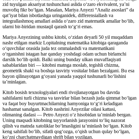
zid tuyulgan aksariyat tushunchasi aslida oʻzaro ekvivalent, yaʼni
muvofiq fikr boʻlgan. Masalan, Mariya Anyezi “Analiz asoslari” da
qatʼiyat bilan isbotlashga uringanidek, differensiallash va
integrallashmoq amallari aslida oʻzaro zid matematik amallar boʻlib,
ularni bir-biridan mustaqil qarash toʻgʻri emas.
Mariya Anyezining ushbu kitobi, oʻzidan deyarli 50 yil muqaddam
nashr etilgan markiz Lopitalning matematika kitobiga qaraganda
oʻquvchilar orasida juda tez ommalashdi va matematikani
oʻrganishni istagan har qanday yoshdagi odam uchun birlamchi
darslik boʻlib qoldi. Balki uning bunday ulkan muvaffaqiyati
sabablaridan biri — kitobni matnga moslab, tegishli chizma,
geometrik shakl va boshqa tasviriy vositalar bilan bezalgani. Bu esa
bayon qilinayotgan gʻoyani yanada yaqqol tushunarli boʻlishini
taʼminlagan.
Kitob bosish texnologiyalari endi rivojlanayotgan bu davrda
sahifalarni turli chizma va tasvirlar bilan bezash juda qimmat boʻlgan
va faqat boy buyurtmachilarning hamyoniga toʻgʻri keladigan
hashamat sanalgan. Kitob nashrini Anyezilar oilasi kattasi,
olimaning dadasi — Petro Anyezi oʻz hisobidan taʼminlab bergan.
Uning maqsadi kitobning tayyorlanish jarayonini toʻliq nazorat
qilish va matnda xatoliklar boʻlmasligini taʼminlash boʻlgan. Kitob
keng sahifali boʻlib, sifatli qogʻozga, oʻqish uchun qulay boʻlgan,
koʻzni charchatmaydigan shrift bilan yozilgan.