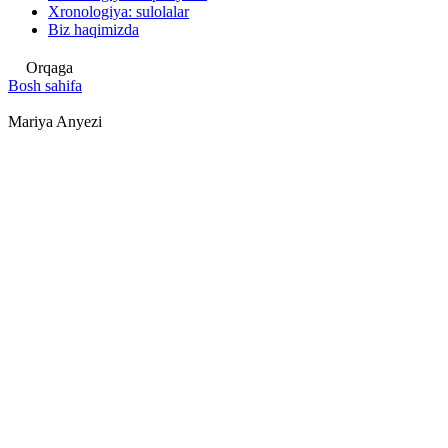
Xronologiya: sulolalar
Biz haqimizda
Orqaga
Bosh sahifa
Mariya Anyezi