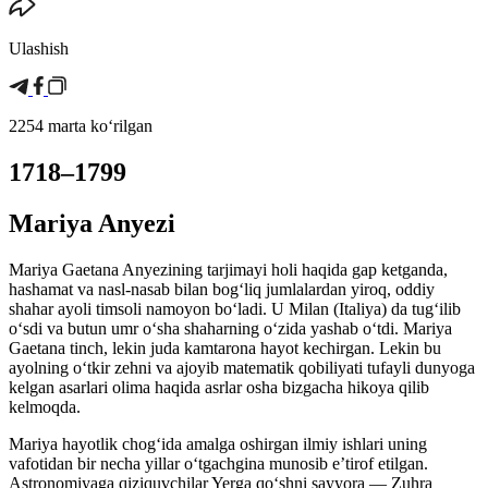
Ulashish
2254 marta koʻrilgan
1718–1799
Mariya Anyezi
Mariya Gaetana Anyezining tarjimayi holi haqida gap ketganda,
hashamat va nasl-nasab bilan bogʻliq jumlalardan yiroq, oddiy
shahar ayoli timsoli namoyon boʻladi. U Milan (Italiya) da tugʻilib
oʻsdi va butun umr oʻsha shaharning oʻzida yashab oʻtdi. Mariya
Gaetana tinch, lekin juda kamtarona hayot kechirgan. Lekin bu
ayolning oʻtkir zehni va ajoyib matematik qobiliyati tufayli dunyoga
kelgan asarlari olima haqida asrlar osha bizgacha hikoya qilib
kelmoqda.
Mariya hayotlik chogʻida amalga oshirgan ilmiy ishlari uning
vafotidan bir necha yillar oʻtgachgina munosib eʼtirof etilgan.
Astronomiyaga qiziquvchilar Yerga qoʻshni sayyora — Zuhra