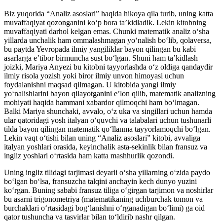
Biz yuqorida “Analiz asoslari” haqida hikoya qila turib, uning katta
muvaffaqiyat qozonganini koʻp bora taʼkidladik. Lekin kitobning
muvaffaqiyati darhol kelgan emas. Chunki matematik analiz oʻsha
yillarda unchalik ham ommalashmagan yoʻnalish boʻlib, qolaversa,
bu paytda Yevropada ilmiy yangiliklar bayon qilingan bu kabi
asarlarga eʼtibor birmuncha sust boʻlgan. Shuni ham taʼkidlash
joizki, Mariya Anyezi bu kitobni tayyorlashda oʻz oldiga qandaydir
ilmiy risola yozish yoki biror ilmiy unvon himoyasi uchun
foydalanishni maqsad qilmagan. U kitobida yangi ilmiy
yo‘nalishlarini bayon qilayotganini e’lon qilib, matematik analizning
mohiyati haqida hammani xabardor qilmoqchi ham bo‘lmagan.
Balki Mariya shunchaki, avvalo, oʻz uka va singillari uchun hamda
ular qatoridagi yosh italyan oʻquvchi va talabalari uchun tushunarli
tilda bayon qilingan matematik qoʻllanma tayyorlamoqchi boʻlgan.
Lekin vaqt oʻtishi bilan uning “Analiz asoslari” kitobi, avvaliga
italyan yoshlari orasida, keyinchalik asta-sekinlik bilan fransuz va
ingliz yoshlari oʻrtasida ham katta mashhurlik qozondi.
Uning ingliz tilidagi tarjimasi deyarli oʻsha yillarning oʻzida paydo
boʻlgan boʻlsa, fransuzcha talqini anchayin kech dunyo yuzini
koʻrgan. Buning sababi fransuz tiliga oʻgirgan tarjimon va noshirlar
bu asarni trigonometriya (matematikaning uchburchak tomon va
burchaklari oʻrtasidagi bogʻlanishni oʻrganadigan boʻlimi) ga oid
qator tushuncha va tasvirlar bilan toʻldirib nashr qilgan.