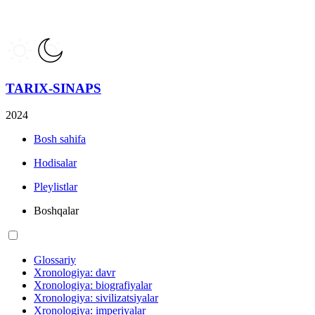
TARIX-SINAPS
2024
Bosh sahifa
Hodisalar
Pleylistlar
Boshqalar
Glossariy
Xronologiya: davr
Xronologiya: biografiyalar
Xronologiya: sivilizatsiyalar
Xronologiya: imperiyalar