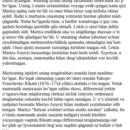
marta uylangan. Shuning uchun uning farzandlari shunchalik koʻp
boʻlgan. Uning 2-marta uylanishidan voyaga yetib qolgan katta qizi
Mariya qattiq xafa boʻldi va otasi bilan biroz vaqt kelisha olmay
qoldi. Balki u marhuma onasining xotirasini hurmat qilishni talab
qilgandir. Nima boʻlganda ham, u baribir xonadonga oʻgay ona
qadam bosishiga qarshilik qila olmadi. Lekin u otasi bilan jiddiy
gaplashib oldi. Mariya endilikda uka va singillariga shaxsan oʻzi
gʻamxo‘rlik qiladigan boʻldi. U otasining shahar kiborlari uchun
uyushtiradigan mehmondorchilikda qatnasha olmasligini maʼlum
qildi. Otasi qizini monastir xizmatiga kirishini istagan edi. Lekin
Mariya Anyezi monastirga kirishdan ham bosh tortdi. Xayriyat, u
ilm-fan, ayniqsa, matematika bilan shugʻullanishdan voz kechib
yubormagan.
Mariyaning iqtidori uning tengdoshlari orasida ham mashhur
boʻlgan. Boʻlajak olimaning yaqin doʻstlari orasida Yakopo
Franchesko Rikatti (1676–1754-yillar) alohida oʻrin tutgan. Yetuk
matematik mutaxassis boʻlgan ushbu shaxs, differensial (erkin
oʻzgaruvchan miqdorning cheksiz kichik ixtiyoriy orttirmasi)
tenglamalar sohasida kuchli bilim egasi sanalgan. U oʻz izlanish va
natijalari borasida Mariya Anyezi bilan muttasil yozishmalar olib
borgan. Mariya “Italyan yoshlari uchun analiz asoslari” (albatta, bu
oʻrinda matematik analiz nazarda tutilgan) nomli kitobini
yozayotgan vaqtida Rikatti unga differensial tenglamalarga oid
koʻplab qoʻlyozmalarini begʻaraz taqdim qilganini taʼkidlab oʻtish