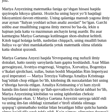
joiz.
Mariya Anyezining matematika faniga qoʻshgan hissasi haqida
quyiroqda hikoya qilamiz. Hozircha uning hayot yoʻli haqidagi
hikoyamizni davom ettiramiz. Uning qalamiga mansub yagona ilmiy
asar aynan “Italyan yoshlari uchun analiz asoslari” boʻlgan. Garchi
ushbu asar muallifning yagona ilmiy merosi boʻlsa-da, lekin u
hajman juda katta va mazmunan anchayin keng asardir. Bu asar
kamtargina Mariya Gaetanaga kutilmagan shon-shuhrat keltirdi.
Kitob tugal holatga kelib, nashrdan chiqqach, uning muallifi butun
Italiya va qoʻshni mamlakatlarda yetuk matematik olima sifatida
katta shuhrat qozondi.
Mariya Gaetana Anyezi haqida Yevropaning eng nufuzli ilmiy
doiralari, hatto rasmiy saroylarda ham gapira boshlashdi. Asar Milan
gersoginyasi, Avstriya ersgersogi, Vengriya, Xorvatiya, Bogemiya
oʻlkalari qirolichasi, xullas, butun boshli Muqaddas Rim Imperiyasi
ayol imperatori — Mariya Tereziya Valburga Amaliya Kristinaga
bagʻishlab chop etilgan boʻlib, kitobning ilk nusxalaridan biri uning
eʼtiboriga havola etilgan. Amaliya Kristinaning oʻzi ham ziyoli
hamda ilm-fanni doimiy qoʻllab-quvvatlovchi davlat rahbari boʻlib,
Mariya Anyezining kitobidan va uning iqtidoridan cheksiz
hayratlangan ekan. U Mariya Gaetana Anyezini saroyga taklif etdi
va uning ilm-fan oldidagi xizmatlari e’tirofi sifatida olimaga
qopqogʻi qimmatbaho toshlar bilan bezatilgan billur quticha hamda
olmos koʻzli tilla uzuk tuhfa qildi. Koʻp oʻtmay, olimaning dovrugʻi