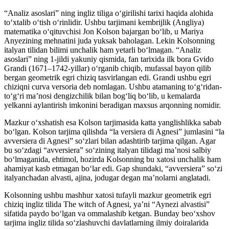
“Analiz asoslari” ning ingliz tiliga oʻgirilishi tarixi haqida alohida
toʻxtalib oʻtish oʻrinlidir. Ushbu tarjimani kembrijlik (Angliya)
matematika oʻqituvchisi Jon Kolson bajargan boʻlib, u Mariya
Anyezining mehnatini juda yuksak baholagan. Lekin Kolsonning
italyan tilidan bilimi unchalik ham yetarli boʻlmagan. “Analiz
asoslari” ning 1-jildi yakuniy qismida, fan tarixida ilk bora Gvido
Grandi (1671–1742-yillar) oʻrganib chiqib, mufassal bayon qilib
bergan geometrik egri chiziq tasvirlangan edi. Grandi ushbu egri
chiziqni curva versoria deb nomlagan. Ushbu atamaning toʻgʻridan-
toʻgʻri maʼnosi dengizchilik bilan bogʻliq boʻlib, u kemalarda
yelkanni aylantirish imkonini beradigan maxsus arqonning nomidir.
Mazkur o‘xshatish esa Kolson tarjimasida katta yanglishlikka sabab
bo‘lgan. Kolson tarjima qilishda “la versiera di Agnesi” jumlasini “la
avversiera di Agnesi” soʻzlari bilan adashtirib tarjima qilgan. Agar
bu soʻzdagi “avversiera” soʻzining italyan tilidagi maʼnosi salbiy
boʻlmaganida, ehtimol, hozirda Kolsonning bu xatosi unchalik ham
ahamiyat kasb etmagan boʻlar edi. Gap shundaki, “avversiera” soʻzi
italyanchadan alvasti, ajina, jodugar degan maʼnolarni anglatadi.
Kolsonning ushbu mashhur xatosi tufayli mazkur geometrik egri
chiziq ingliz tilida The witch of Agnesi, yaʼni “Aynezi alvastisi”
sifatida paydo boʻlgan va ommalashib ketgan. Bunday beo‘xshov
tarjima ingliz tilida soʻzlashuvchi davlatlarning ilmiy doiralarida