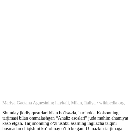
Mariya Gaetana Agnesining haykali, Milan, Italiya / wikipedia.org
Shunday jiddiy qusurlari bilan boʻlsa-da, har holda Kolsonning
tarjimasi bilan ommalashgan “Analiz asoslari” juda muhim ahamiyat
kasb etgan. Tarjimonning oʻzi ushbu asarning inglizcha talqini
bosmadan chiqishini koʻrolmay oʻtib ketgan. U mazkur tarjimaga