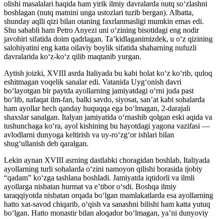
olishi masalalari haqida ham yirik ilmiy davralarda nutq soʻzlashni
boshlagan (nutq matnini unga ustozlari tuzib bergan). Albatta,
shunday aqlli qizi bilan otaning faxrlanmasligi mumkin emas edi.
Shu sababli ham Petro Anyezi uni oʻzining bisotidagi eng nodir
javohiri sifatida doim qadrlagan. Taʼkidlaganimizdek, u oʻz qizining
salohiyatini eng katta oilaviy boylik sifatida shaharning nufuzli
davralarida koʻz-koʻz qilib maqtanib yurgan.
Aytish joizki, XVIII asrda Italiyada bu kabi holat koʻz koʻrib, quloq
eshitmagan voqelik sanalar edi. Vatanida Uygʻonish davri
boʻlayotgan bir paytda ayollarning jamiyatdagi oʻrni juda past
boʻlib, nafaqat ilm-fan, balki savdo, siyosat, sanʼat kabi sohalarda
ham ayollar hech qanday huquqqa ega boʻlmagan, 2-darajali
shaxslar sanalgan. Italyan jamiyatida oʻrnashib qolgan eski aqida va
tushunchaga koʻra, ayol kishining bu hayotdagi yagona vazifasi —
avlodlarni dunyoga keltirish va uy-roʻzg‘or ishlari bilan
shugʻullanish deb qaralgan.
Lekin aynan XVIII asrning dastlabki choragidan boshlab, Italiyada
ayollarning turli sohalarda oʻzini namoyon qilishi borasida ijobiy
“qadam” koʻzga tashlana boshladi. Jamiyatda iqtidorli va ilmli
ayollarga nisbatan hurmat va eʼtibor oʻsdi. Boshqa ilmiy
taraqqiyotda nisbatan orqada boʻlgan mamlakatlarda esa ayollarning
hatto xat-savod chiqarib, oʻqish va sanashni bilishi ham katta yutuq
boʻlgan. Hatto monastir bilan aloqador boʻlmagan, yaʼni dunyoviy