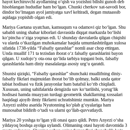
hayot kechiruvchi ayollarning oʻqish va yozishni bilishi gunoh deb
hisoblangan hududlar ham boʻlgan. Chunki cherkov xat-savodi bor,
dindor boʻlmagan ayol jamiyatga xavf keltiradi, degan mutaassib
aqidaga yopishib olgan edi.
Mariya Gaetana uyatchan, kamsuqum va odamovi qiz boʻlgan. Shu
sababli uning shahar kiborlari davrasida diqqat markazda boʻlishi
koʻpincha oʻziga yoqmas edi. U shunday davralarda qilgan chiqishi
va ularda oʻtkazilgan muhokamalar haqida umumlashtirilgan xulosa
sifatida 1738-yilda “Falsafiy qarashlar” nomli asar chop ettirgan.
Unda muallif 171 ta tezisdan iborat oʻz falsafiy qarashlarini bayon
qilgan. U xudojoʻy ota-ona qoʻlida tarbiya topgani bois, falsafiy
qarashlarida ham diniy masalalarga asosiy urgʻu qaratdi.
Shunisi qiziqki, “Falsafiy qarashlar” shunchaki muallifning diniy-
falsafiy fikrlari majmuidan iborat boʻlib qolmay, balki unda qator
tabiat hodisasi va fizik jarayonlar ham batafsil koʻrib chiqiladi.
Xususan, uning sahifalarida dengizda suv koʻtarilishi, yorugʻlik
hodisasi hamda muayyan turdagi geometrik shakllarning xossalari
haqidagi ajoyib ilmiy fikrlarni uchratishimiz mumkin. Mariya
Anyezi ushbu asarida Nyutonning koʻplab gʻoyalariga ham
munosabat bildirib oʻtadi va ularni qoʻllab-quvvatlaydi.
Mariya 20 yoshga toʻlgan yili onasi qazo qildi. Petro Anyezi oʻsha
yildayoq boshqa ayolga uylandi. Olimaning otasi hayoti davomida 3