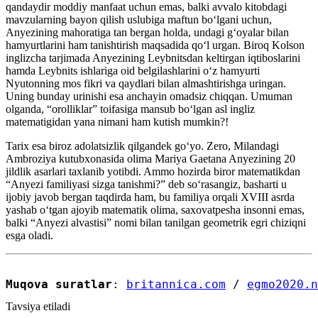
qandaydir moddiy manfaat uchun emas, balki avvalo kitobdagi
mavzularning bayon qilish uslubiga maftun boʻlgani uchun,
Anyezining mahoratiga tan bergan holda, undagi gʻoyalar bilan
hamyurtlarini ham tanishtirish maqsadida qoʻl urgan. Biroq Kolson
inglizcha tarjimada Anyezining Leybnitsdan keltirgan iqtiboslarini
hamda Leybnits ishlariga oid belgilashlarini oʻz hamyurti
Nyutonning mos fikri va qaydlari bilan almashtirishga uringan.
Uning bunday urinishi esa anchayin omadsiz chiqqan. Umuman
olganda, “orolliklar” toifasiga mansub boʻlgan asl ingliz
matematigidan yana nimani ham kutish mumkin?!
Tarix esa biroz adolatsizlik qilgandek goʻyo. Zero, Milandagi
Ambroziya kutubxonasida olima Mariya Gaetana Anyezining 20
jildlik asarlari taxlanib yotibdi. Ammo hozirda biror matematikdan
“Anyezi familiyasi sizga tanishmi?” deb soʻrasangiz, basharti u
ijobiy javob bergan taqdirda ham, bu familiya orqali XVIII asrda
yashab oʻtgan ajoyib matematik olima, saxovatpesha insonni emas,
balki “Anyezi alvastisi” nomi bilan tanilgan geometrik egri chiziqni
esga oladi.
Muqova suratlar
: 
britannica.com
 / 
egmo2020.n
Tavsiya etiladi