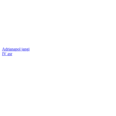
Adrianapol jangi
IV asr