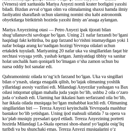
(Venera) sirti xaritasida Mariya Anyezi nomli krater borligini yaxshi
biladi. Bizdan avval oʻtgan olim va olimalarning shaxsi hamda ilmiy
faoliyatini sharaflash uchun ularning nomini shu kabi astronomik
obyektlarga biriktirish hozirda yaxshi ilmiy anʼanaga aylangan.
Mariya Anyezining otasi — Petro Anyezi ipak tijorati bilan
shugʻullanuvchi savdogar boʻlgan. Uning 21 nafar farzandi boʻlgani
haqidagi fakt keltirilsa, bu gap farzand koʻrishni istamaydigan yoki 1
nafar bolaga arang koʻnadigan hozirgi Yevropa oilalari uchun
ertakdek tuyuladi. Mariyaning 20 nafar uka va singillaridan faqat bir
nechtasi voyaga yetib, yashab ketgan. Jamiyatdagi tibbiy va sanitar
holat unchalik ham qoniqarli boʻlmagan oʻsha zamon uchun bu
narsa oddiy hol sanalar edi.
Qahramonimiz oilada toʻngʻich farzand boʻlgan. Uka va singillari
bilan oʻynash, ularga enagalik qilish, boʻlajak olimaning yoshlik
yillaridagi asosiy vazifasi edi. Milandagi Anyezilar yashagan va Bax
oilasi istiqomat qilgan mahalla juda yaqin boʻlib, ushbu 2 oila oʻzaro
juda oʻxshash edi. Ularning har ikkalasi ham serfarzand oila boʻlib,
har ikkala oilada musiqaga boʻlgan muhabbat kuchli edi. Olimaning
singillaridan biri — Tereza Anyezi keyinchalik Yevropada mashhur
bastakor boʻlib yetishgan. Uning ijod mahsuli sifatida 7 ta opera va
koʻplab musiqiy pyesalari qayd etiladi. Tereza Anyezining portreti
hozirda Milandagi La-Skala operasi shon-sharaf yoʻlagida osigʻliq
turibdi va bu shunchaki emas. Tereza Anyezi musiqalarini oʻz