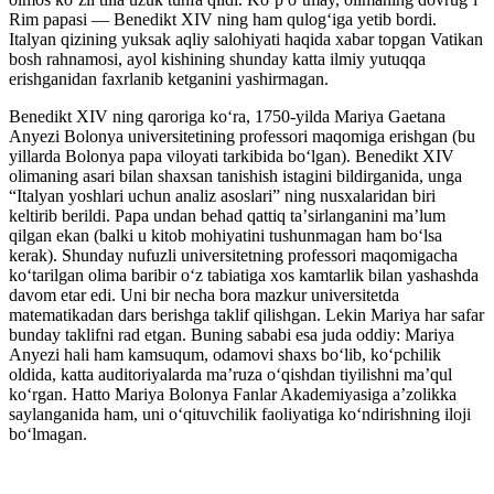
Rim papasi — Benedikt XIV ning ham qulogʻiga yetib bordi.
Italyan qizining yuksak aqliy salohiyati haqida xabar topgan Vatikan
bosh rahnamosi, ayol kishining shunday katta ilmiy yutuqqa
erishganidan faxrlanib ketganini yashirmagan.
Benedikt XIV ning qaroriga koʻra, 1750-yilda Mariya Gaetana
Anyezi Bolonya universitetining professori maqomiga erishgan (bu
yillarda Bolonya papa viloyati tarkibida boʻlgan). Benedikt XIV
olimaning asari bilan shaxsan tanishish istagini bildirganida, unga
“Italyan yoshlari uchun analiz asoslari” ning nusxalaridan biri
keltirib berildi. Papa undan behad qattiq taʼsirlanganini maʼlum
qilgan ekan (balki u kitob mohiyatini tushunmagan ham boʻlsa
kerak). Shunday nufuzli universitetning professori maqomigacha
koʻtarilgan olima baribir oʻz tabiatiga xos kamtarlik bilan yashashda
davom etar edi. Uni bir necha bora mazkur universitetda
matematikadan dars berishga taklif qilishgan. Lekin Mariya har safar
bunday taklifni rad etgan. Buning sababi esa juda oddiy: Mariya
Anyezi hali ham kamsuqum, odamovi shaxs boʻlib, koʻpchilik
oldida, katta auditoriyalarda maʼruza oʻqishdan tiyilishni maʼqul
koʻrgan. Hatto Mariya Bolonya Fanlar Akademiyasiga aʼzolikka
saylanganida ham, uni oʻqituvchilik faoliyatiga koʻndirishning iloji
boʻlmagan.