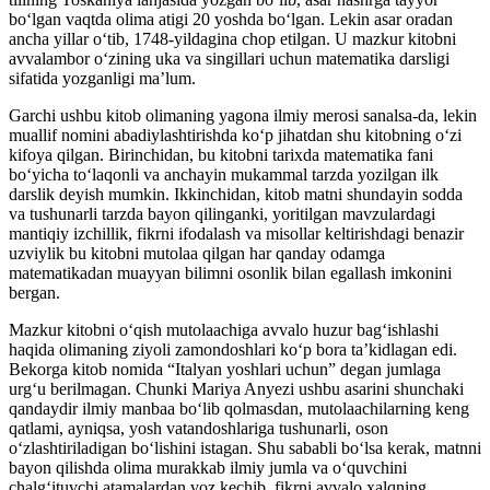
boʻlgan vaqtda olima atigi 20 yoshda boʻlgan. Lekin asar oradan
ancha yillar oʻtib, 1748-yildagina chop etilgan. U mazkur kitobni
avvalambor oʻzining uka va singillari uchun matematika darsligi
sifatida yozganligi maʼlum.
Garchi ushbu kitob olimaning yagona ilmiy merosi sanalsa-da, lekin
muallif nomini abadiylashtirishda koʻp jihatdan shu kitobning oʻzi
kifoya qilgan. Birinchidan, bu kitobni tarixda matematika fani
boʻyicha toʻlaqonli va anchayin mukammal tarzda yozilgan ilk
darslik deyish mumkin. Ikkinchidan, kitob matni shundayin sodda
va tushunarli tarzda bayon qilinganki, yoritilgan mavzulardagi
mantiqiy izchillik, fikrni ifodalash va misollar keltirishdagi benazir
uzviylik bu kitobni mutolaa qilgan har qanday odamga
matematikadan muayyan bilimni osonlik bilan egallash imkonini
bergan.
Mazkur kitobni oʻqish mutolaachiga avvalo huzur bagʻishlashi
haqida olimaning ziyoli zamondoshlari koʻp bora taʼkidlagan edi.
Bekorga kitob nomida “Italyan yoshlari uchun” degan jumlaga
urgʻu berilmagan. Chunki Mariya Anyezi ushbu asarini shunchaki
qandaydir ilmiy manbaa boʻlib qolmasdan, mutolaachilarning keng
qatlami, ayniqsa, yosh vatandoshlariga tushunarli, oson
oʻzlashtiriladigan boʻlishini istagan. Shu sababli boʻlsa kerak, matnni
bayon qilishda olima murakkab ilmiy jumla va oʻquvchini
chalgʻituvchi atamalardan voz kechib, fikrni avvalo xalqning