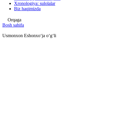
Xronologiya: sulolalar
Biz haqimizda
Orqaga
Bosh sahifa
Usmonxon Eshonxoʻja oʻgʻli