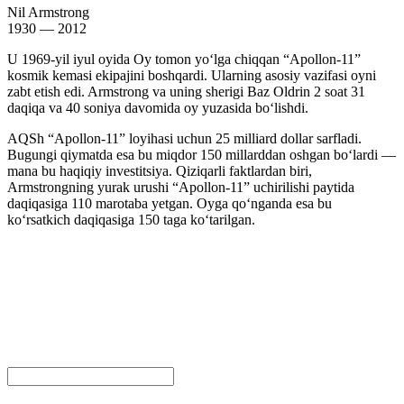
Nil Armstrong
1930 — 2012
U 1969-yil iyul oyida Oy tomon yoʻlga chiqqan “Apollon-11”
kosmik kemasi ekipajini boshqardi. Ularning asosiy vazifasi oyni
zabt etish edi. Armstrong va uning sherigi Baz Oldrin 2 soat 31
daqiqa va 40 soniya davomida oy yuzasida boʻlishdi.
AQSh “Apollon-11” loyihasi uchun 25 milliard dollar sarfladi.
Bugungi qiymatda esa bu miqdor 150 millarddan oshgan boʻlardi —
mana bu haqiqiy investitsiya. Qiziqarli faktlardan biri,
Armstrongning yurak urushi “Apollon-11” uchirilishi paytida
daqiqasiga 110 marotaba yetgan. Oyga qoʻnganda esa bu
koʻrsatkich daqiqasiga 150 taga koʻtarilgan.