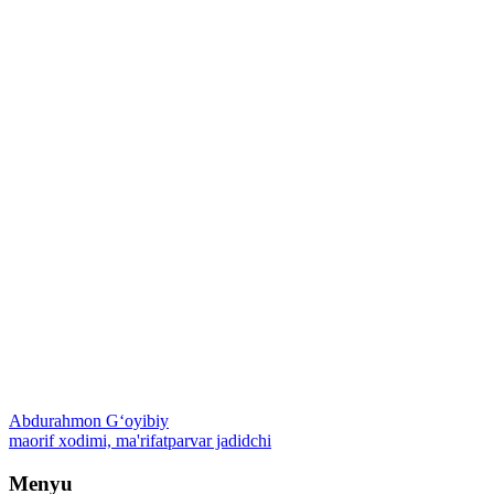
Abdurahmon Gʻoyibiy
maorif xodimi, ma'rifatparvar jadidchi
Menyu