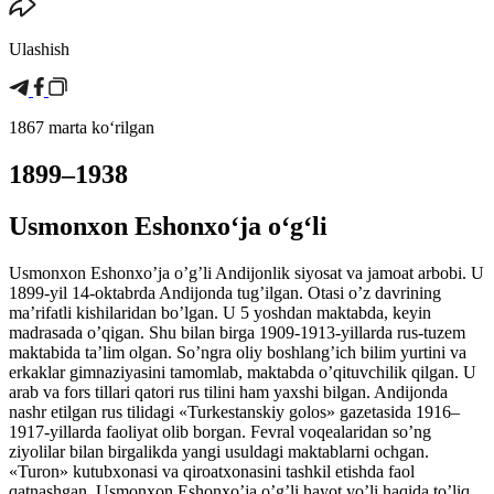
Ulashish
1867 marta koʻrilgan
1899–1938
Usmonxon Eshonxoʻja oʻgʻli
Usmonxon Eshonxo’ja o’g’li Andijonlik siyosat va jamoat arbobi. U
1899-yil 14-oktabrda Andijonda tug’ilgan. Otasi о’z davrining
ma’rifatli kishilaridan bо’lgan. U 5 yoshdan maktabda, keyin
madrasada о’qigan. Shu bilan birga 1909-1913-yillarda rus-tuzem
maktabida ta’lim olgan. Sо’ngra oliy boshlang’ich bilim yurtini va
erkaklar gimnaziyasini tamomlab, maktabda о’qituvchilik qilgan. U
arab va fors tillari qatori rus tilini ham yaxshi bilgan. Andijonda
nashr etilgan rus tilidagi «Turkestanskiy golos» gazetasida 1916–
1917-yillarda faoliyat olib borgan. Fevral voqealaridan sо’ng
ziyolilar bilan birgalikda yangi usuldagi maktablarni ochgan.
«Turon» kutubxonasi va qiroatxonasini tashkil etishda faol
qatnashgan. Usmonxon Eshonxo’ja o’g’li hayot yo’li haqida to’liq