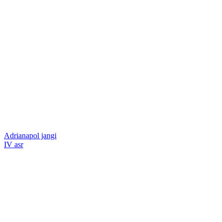
Adrianapol jangi
IV asr