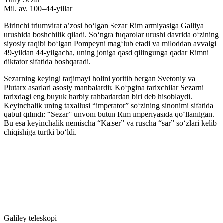
Mil. av. 100–44-yillar
Birinchi triumvirat aʼzosi boʻlgan Sezar Rim armiyasiga Galliya
urushida boshchilik qiladi. Soʻngra fuqarolar urushi davrida oʻzining
siyosiy raqibi boʻlgan Pompeyni magʻlub etadi va miloddan avvalgi
49-yildan 44-yilgacha, uning joniga qasd qilingunga qadar Rimni
diktator sifatida boshqaradi.
Sezarning keyingi tarjimayi holini yoritib bergan Svetoniy va
Plutarx asarlari asosiy manbalardir. Koʻpgina tarixchilar Sezarni
tarixdagi eng buyuk harbiy rahbarlardan biri deb hisoblaydi.
Keyinchalik uning taxallusi “imperator” soʻzining sinonimi sifatida
qabul qilindi: “Sezar” unvoni butun Rim imperiyasida qoʻllanilgan.
Bu esa keyinchalik nemischa “Kaiser” va ruscha “sar” soʻzlari kelib
chiqishiga turtki boʻldi.
Galiley teleskopi