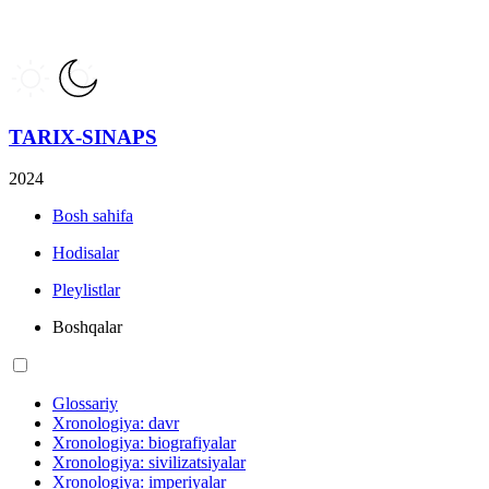
TARIX-SINAPS
2024
Bosh sahifa
Hodisalar
Pleylistlar
Boshqalar
Glossariy
Xronologiya: davr
Xronologiya: biografiyalar
Xronologiya: sivilizatsiyalar
Xronologiya: imperiyalar