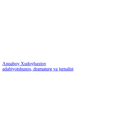
Anqaboy Xudoybaxtov
adabiyotshunos, dramaturg va jurnalist