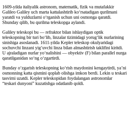
1609-yilda italiyalik astronom, matematik, fizik va mutafakkir
Galileo Galiley uch marta kattalashtirib koʻrsatadigan qurilmani
yaratdi va yulduzlarni oʻrganish uchun uni osmonga qaratdi.
Shunday qilib, bu qurilma teleskopga aylandi.
Galiley teleskopi bu — refraktor bilan ishlaydigan optik
teleskopning bir turi boʻlib, linzalar tizimidagi yorugʻlik nurlarining
sinishiga asoslanadi. 1611-yilda Kepler teleskop okulyaridagi
sochuvchi linzani yigʻuvchi linza bilan almashtirish taklifini kiritdi.
U ajraladigan nurlar yoʻnalishini — obyektiv (F) bilan parallel nurga
qaratilganidan soʻng oʻzgartirdi.
Bunday oʻzgarish teleskopning koʻrish maydonini kengaytirdi, yaʼni
osmonning katta qismini qoplab olishga imkon berdi. Lekin u teskari
tasvirni uzatdi. Kepler teleskopidan foydalangan astronomlar
“teskari dunyoni” kuzatishga odatlanib qoldi.