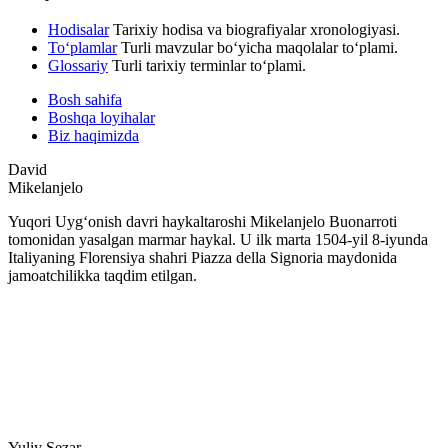
Hodisalar
Tarixiy hodisa va biografiyalar xronologiyasi.
To‘plamlar
Turli mavzular bo‘yicha maqolalar to‘plami.
Glossariy
Turli tarixiy terminlar to‘plami.
Bosh sahifa
Boshqa loyihalar
Biz haqimizda
David
Mikelanjelo
Yuqori Uygʻonish davri haykaltaroshi Mikelanjelo Buonarroti
tomonidan yasalgan marmar haykal. U ilk marta 1504-yil 8-iyunda
Italiyaning Florensiya shahri Piazza della Signoria maydonida
jamoatchilikka taqdim etilgan.
Yuliy Sezar