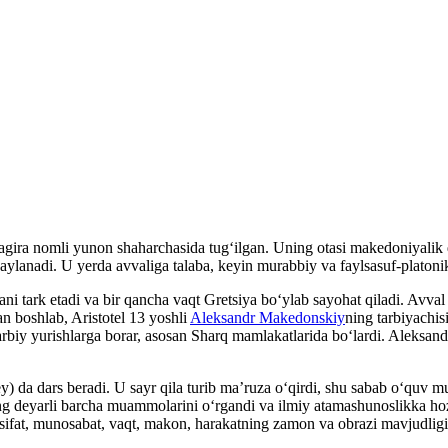
gira nomli yunon shaharchasida tugʻilgan. Uning otasi makedoniyalik qir
ylanadi. U yerda avvaliga talaba, keyin murabbiy va faylsasuf-platonikl
ani tark etadi va bir qancha vaqt Gretsiya boʻylab sayohat qiladi. Avv
an boshlab, Aristotel 13 yoshli
Aleksandr Makedonskiy
ning tarbiyachisi
lan harbiy yurishlarga borar, asosan Sharq mamlakatlarida boʻlardi. Al
) da dars beradi. U sayr qila turib maʼruza oʻqirdi, shu sabab oʻquv mua
hining deyarli barcha muammolarini oʻrgandi va ilmiy atamashunoslikka h
sifat, munosabat, vaqt, makon, harakatning zamon va obrazi mavjudligin