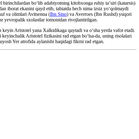
l birinchilardan boʻlib adabiyotning kitobxonga ruhiy taʼsiri (katarsis)
an iborat ekanini qayd etib, tabiatda hech nima izsiz yoʻqolmaydi
suf va olimlari Avitsenna (
Ibn Sino
) va Averroes (Ibn Rushd) yuqori
r yevropalik sxolastlar tomonidan rivojlantirilgan.
n keyin Aristotel yana Xalkidikaga qaytadi va oʻsha yerda vafot etadi.
keyinchalik Aristotel fizikasini rad etgan boʻlsa-da, uning risolalari
uyosh Yer atrofida aylanishi haqidagi fikrni rad etgan.