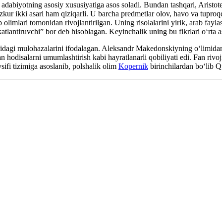
i adabiyotning asosiy xususiyatiga asos soladi. Bundan tashqari, Aristote
ur ikki asari ham qiziqarli. U barcha predmetlar olov, havo va tuproqd
olimlari tomonidan rivojlantirilgan. Uning risolalarini yirik, arab fayla
atlantiruvchi” bor deb hisoblagan. Keyinchalik uning bu fikrlari oʻrta as
 haqidagi mulohazalarini ifodalagan. Aleksandr Makedonskiyning oʻlimida
hodisalarni umumlashtirish kabi hayratlanarli qobiliyati edi. Fan rivoji 
ifi tizimiga asoslanib, polshalik olim
Kopernik
birinchilardan boʻlib Q