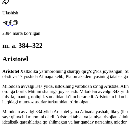
Ulashish
2394 marta koʻrilgan
m. a. 384–322
Aristotel
Aristotel
Xalkidika yarimorolining sharqiy qirgʻogʻida joylashgan, Sta
oladi va 17 yoshida Afinaga kelib, Platon akademiyasining talabasiga a
Miloddan avvalgi 347-yilda, ustozining vafotidan soʻng Aristotel Afin
oroliga borib, Mitilini shahriga joylashadi. Miloddan avvalgi 343-yild
falsafa, mantiq, notiqlik sanʼatidan taʼlim berar edi. Aristotel u bi
haqidagi mumtoz asarlar turkumidan oʻrin olgan.
Miloddan avvalgi 334-yilda Aristotel yana Afinada yashab, likey (litsey
sayr qiluvchilar nomini oladi. Aristotel tabiat va jamiyat rivojlanis
idealistik qarashlariga qoʻshilmagan va har qanday narsaning miqdor, 