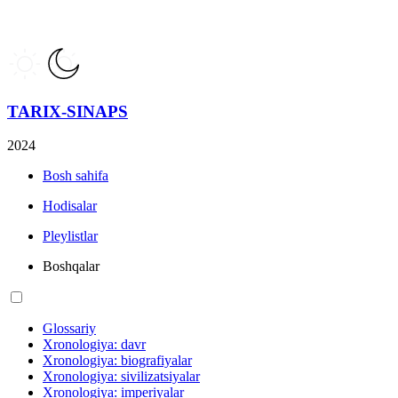
TARIX-SINAPS
2024
Bosh sahifa
Hodisalar
Pleylistlar
Boshqalar
Glossariy
Xronologiya: davr
Xronologiya: biografiyalar
Xronologiya: sivilizatsiyalar
Xronologiya: imperiyalar