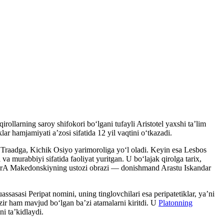
ollarning saroy shifokori boʻlgani tufayli Aristotel yaxshi taʼlim
ar hamjamiyati aʼzosi sifatida 12 yil vaqtini oʻtkazadi.
al Traadga, Kichik Osiyo yarimoroliga yoʻl oladi. Keyin esa Lesbos
 va murabbiyi sifatida faoliyat yuritgan. U boʻlajak qirolga tarix,
eksandrA Makedonskiyning ustozi obrazi — donishmand Arastu Iskandar
ssasasi Peripat nomini, uning tinglovchilari esa peripatetiklar, yaʼni
ozir ham mavjud boʻlgan baʼzi atamalarni kiritdi. U
Platonning
i taʼkidlaydi.