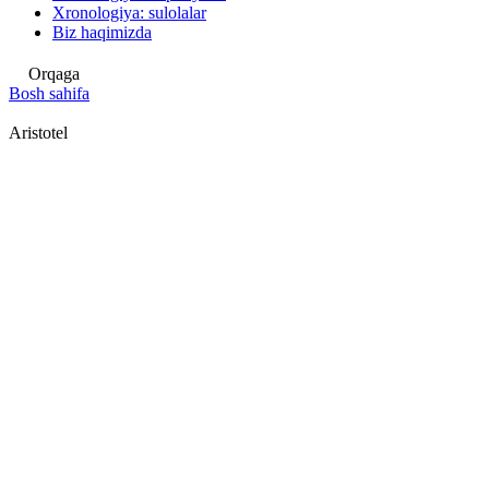
Xronologiya: sulolalar
Biz haqimizda
Orqaga
Bosh sahifa
Aristotel