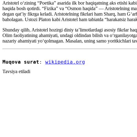
Aristotel oʻzining “Poetika” asarida ilk bor haqiqatning aks etishi kab
haqida bosh qotirdi. “Fizika” va “Osmon haqida” — Aristotelning mazk
degan qatʼiy fikrga keladi. Aristotelning fikrlari ham Sharq, ham Gʻarb 
baholagan. Ustozi Platon kabi Aristotel ham tabiatda “harakatsiz harak
Shunday qilib, Aristotel hozirgi diniy taʼlimotlardagi asosiy fikrlar
Olim faoliyatining ahamiyati, undagi oldindan bilish va oʻrganilayotgan 
nazariy ahamiyati yoʻqolmagan. Masalan, uning samo yoritkichlari tavs
Muqova surat
: 
wikipedia.org
Tavsiya etiladi