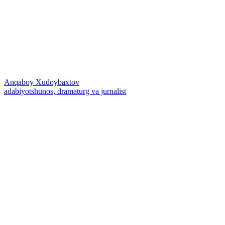
Anqaboy Xudoybaxtov
adabiyotshunos, dramaturg va jurnalist