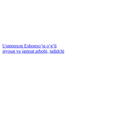
Usmonxon Eshonxoʻja oʻgʻli
siyosat va jamoat arbobi, jadidchi