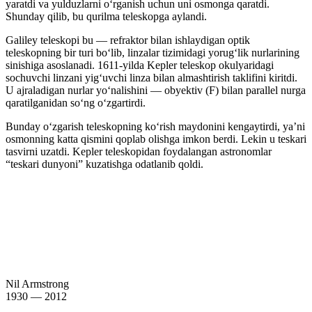
yaratdi va yulduzlarni oʻrganish uchun uni osmonga qaratdi.
Shunday qilib, bu qurilma teleskopga aylandi.
Galiley teleskopi bu — refraktor bilan ishlaydigan optik
teleskopning bir turi boʻlib, linzalar tizimidagi yorugʻlik nurlarining
sinishiga asoslanadi. 1611-yilda Kepler teleskop okulyaridagi
sochuvchi linzani yigʻuvchi linza bilan almashtirish taklifini kiritdi.
U ajraladigan nurlar yoʻnalishini — obyektiv (F) bilan parallel nurga
qaratilganidan soʻng oʻzgartirdi.
Bunday oʻzgarish teleskopning koʻrish maydonini kengaytirdi, yaʼni
osmonning katta qismini qoplab olishga imkon berdi. Lekin u teskari
tasvirni uzatdi. Kepler teleskopidan foydalangan astronomlar
“teskari dunyoni” kuzatishga odatlanib qoldi.
Nil Armstrong
1930 — 2012