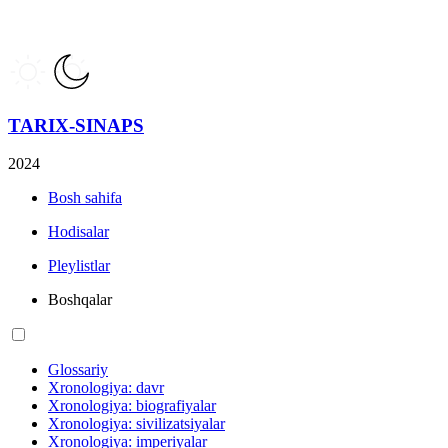
TARIX-SINAPS
2024
Bosh sahifa
Hodisalar
Pleylistlar
Boshqalar
Glossariy
Xronologiya: davr
Xronologiya: biografiyalar
Xronologiya: sivilizatsiyalar
Xronologiya: imperiyalar