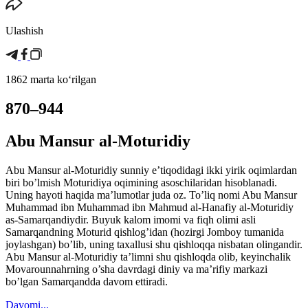
Ulashish
1862 marta koʻrilgan
870–944
Abu Mansur al-Moturidiy
Abu Mansur al-Moturidiy sunniy e’tiqodidagi ikki yirik oqimlardan
biri bo’lmish Moturidiya oqimining asoschilaridan hisoblanadi.
Uning hayoti haqida ma’lumotlar juda oz. To’liq nomi Abu Mansur
Muhammad ibn Muhammad ibn Mahmud al-Hanafiy al-Moturidiy
as-Samarqandiydir. Buyuk kalom imomi va fiqh olimi asli
Samarqandning Moturid qishlog’idan (hozirgi Jomboy tumanida
joylashgan) bo’lib, uning taxallusi shu qishloqqa nisbatan olingandir.
Abu Mansur al-Moturidiy ta’limni shu qishloqda olib, keyinchalik
Movarounnahrning o’sha davrdagi diniy va ma’rifiy markazi
bo’lgan Samarqandda davom ettiradi.
Davomi...