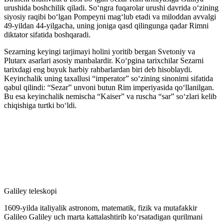
urushida boshchilik qiladi. Soʻngra fuqarolar urushi davrida oʻzining
siyosiy raqibi boʻlgan Pompeyni magʻlub etadi va miloddan avvalgi
49-yildan 44-yilgacha, uning joniga qasd qilingunga qadar Rimni
diktator sifatida boshqaradi.
Sezarning keyingi tarjimayi holini yoritib bergan Svetoniy va
Plutarx asarlari asosiy manbalardir. Koʻpgina tarixchilar Sezarni
tarixdagi eng buyuk harbiy rahbarlardan biri deb hisoblaydi.
Keyinchalik uning taxallusi “imperator” soʻzining sinonimi sifatida
qabul qilindi: “Sezar” unvoni butun Rim imperiyasida qoʻllanilgan.
Bu esa keyinchalik nemischa “Kaiser” va ruscha “sar” soʻzlari kelib
chiqishiga turtki boʻldi.
Galiley teleskopi
1609-yilda italiyalik astronom, matematik, fizik va mutafakkir
Galileo Galiley uch marta kattalashtirib koʻrsatadigan qurilmani