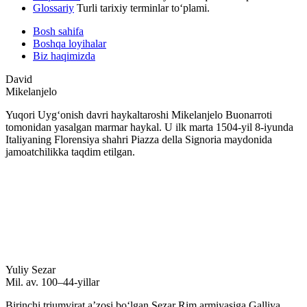
Glossariy
Turli tarixiy terminlar to‘plami.
Bosh sahifa
Boshqa loyihalar
Biz haqimizda
David
Mikelanjelo
Yuqori Uygʻonish davri haykaltaroshi Mikelanjelo Buonarroti
tomonidan yasalgan marmar haykal. U ilk marta 1504-yil 8-iyunda
Italiyaning Florensiya shahri Piazza della Signoria maydonida
jamoatchilikka taqdim etilgan.
Yuliy Sezar
Mil. av. 100–44-yillar
Birinchi triumvirat aʼzosi boʻlgan Sezar Rim armiyasiga Galliya