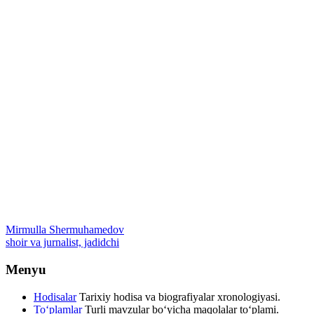
Mirmulla Shermuhamedov
shoir va jurnalist, jadidchi
Menyu
Hodisalar
Tarixiy hodisa va biografiyalar xronologiyasi.
To‘plamlar
Turli mavzular bo‘yicha maqolalar to‘plami.