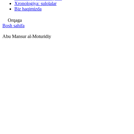
Xronologiya: sulolalar
Biz haqimizda
Orqaga
Bosh sahifa
Abu Mansur al-Moturidiy