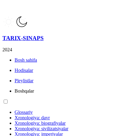
TARIX-SINAPS
2024
Bosh sahifa
Hodisalar
Pleylistlar
Boshqalar
Glossariy
Xronologiya: davr
Xronologiya: biografiyalar
Xronologiya: sivilizatsiyalar
Xronologiya: imperiyalar