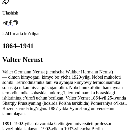
Ulashish
2241 marta koʻrilgan
1864–1941
Valter Nernst
Valter Germann Nernst (nemischa Walther Hermann Nernst)
— olmon kimyogari, kimyo boʻyicha 1920-yilgi Nobel mukofoti
sohibi. Termodinamika fani va ayniqsa kimyoviy termodinamika
sohasiga ulkan hissa qoʻshgan olim. Nobel mukofotini ham aynan
termodinamika sohasida, aniqrogʻi, termodinamika borasidagi
ishlarining eʼtirofi uchun berilgan. Valter Nernst 1864-yil 25-iyunda
Sharqiy Prussiyaning (hozirda Polsha tarkibida) Pomeraniya oʻlkasi,
Brizen sharida tugʻilgan. 1887-yilda Vyurtsburg universitetini
tamomlagan.
1891–1902-yillar davomida Gettingen universiteti professori
lavozimida ishlagan. 1902-yildan 1933-yilgacha Berlin