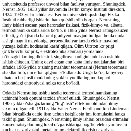
universitetida professor unvoni bilan faoliyat yuritgan. Shuningdek,
Nernst 1905–1933-yillar davomida Berlin kimyo Instituti direktori,
1924–1933-yillar ichida esa Berlin universiteti qoshidagi Fizika
Instituti rahbarligi ishlarini ham qoʻshib olib borgan. Nernstning
ilmiy ishlari asosan past haroratlar fizikasi, fizik-kimyo va, albatta,
termodinamika sohalarida boʻlib, u 1886-yilda Nernst-Ettingsxauzen
effekti, yaʼni jismda harorat gradiyenti mavjud boʻlgan holda unda
tashqi magnit maydoniga perpendikulyar tarzda elektr maydoni
yuzaga kelishi hodisasini kashf qilgan. Olim Uitston koʻprigi
(oʻlchovchi koʻprik, elektrotexnika atamasi) yordamida
oʻtkazgichlarning dielektrik singdiruvchanligini aniqlash uslubini
ishlab chiqqan. Uning qayd etgan eng katta ilmiy natijalaridan biri
sifatida 1906-yilda oʻzining mashhur teoremasini (Nernst teoremasi)
shakllantirib, uni eʼlon qilgani taʼkidlanadi. Unga koʻra, kimyoviy
jihatdan bir jinsli moddaning yoki suyuqlikning mutlaq nol
haroratdagi entropiyasi nolga teng boʻladi.
Odatda Nernstning ushbu tasdiq teoremasi termodinamikaning
uchinchi bosh qonuni tarzida eʼtirof etiladi. Shuningdek, Nernst
1906-yilda oʻsha gazlarning “tugʻilish” effektini oldindan ilmiy
taxmin qilgan edi. 1911-yilda Valter Nernst Ferdinand fon Lindeman
bilan birgalikda qattiq jism uchun issiqlik sigʻimi formulasini fanga
taklif qilgan. Shuningdek, Nernstning ilmiy ishlari orasidan eritmalar
konsentratsiyalarining lokal oʻzgarishlariga bogʻliq elektr yurituvchi
kuchlar nazariyasini, metallarning elektrolitik erish nazariyasi,