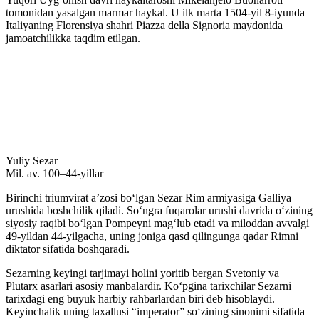
tomonidan yasalgan marmar haykal. U ilk marta 1504-yil 8-iyunda
Italiyaning Florensiya shahri Piazza della Signoria maydonida
jamoatchilikka taqdim etilgan.
Yuliy Sezar
Mil. av. 100–44-yillar
Birinchi triumvirat aʼzosi boʻlgan Sezar Rim armiyasiga Galliya
urushida boshchilik qiladi. Soʻngra fuqarolar urushi davrida oʻzining
siyosiy raqibi boʻlgan Pompeyni magʻlub etadi va miloddan avvalgi
49-yildan 44-yilgacha, uning joniga qasd qilingunga qadar Rimni
diktator sifatida boshqaradi.
Sezarning keyingi tarjimayi holini yoritib bergan Svetoniy va
Plutarx asarlari asosiy manbalardir. Koʻpgina tarixchilar Sezarni
tarixdagi eng buyuk harbiy rahbarlardan biri deb hisoblaydi.
Keyinchalik uning taxallusi “imperator” soʻzining sinonimi sifatida