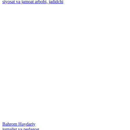
siyosat va jamoat arbobi, jadidchi
Bahrom Haydariy
jurnalist va pedagog