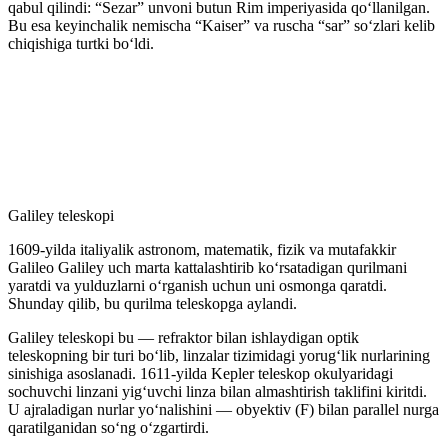
qabul qilindi: “Sezar” unvoni butun Rim imperiyasida qoʻllanilgan.
Bu esa keyinchalik nemischa “Kaiser” va ruscha “sar” soʻzlari kelib
chiqishiga turtki boʻldi.
Galiley teleskopi
1609-yilda italiyalik astronom, matematik, fizik va mutafakkir
Galileo Galiley uch marta kattalashtirib koʻrsatadigan qurilmani
yaratdi va yulduzlarni oʻrganish uchun uni osmonga qaratdi.
Shunday qilib, bu qurilma teleskopga aylandi.
Galiley teleskopi bu — refraktor bilan ishlaydigan optik
teleskopning bir turi boʻlib, linzalar tizimidagi yorugʻlik nurlarining
sinishiga asoslanadi. 1611-yilda Kepler teleskop okulyaridagi
sochuvchi linzani yigʻuvchi linza bilan almashtirish taklifini kiritdi.
U ajraladigan nurlar yoʻnalishini — obyektiv (F) bilan parallel nurga
qaratilganidan soʻng oʻzgartirdi.