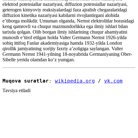
elektrod potensiallar nazariyasi, diffuzion potensiallar nazariyasi,
geterogen kimyoviy reaksiyalardagi faza ajralish chegaralaridagi
diffuzion kinetika nazariyasi kabilarni rivojlantirgani alohida
eʼtiborga molikdir. Umuman olganda, Nernst elektrolitlar borasidagi
keng qamrovli va chuqur mazmundorlikka ega ilmiy ishlari bilan
tarixda qolgan. Olib borgan ilmiy ishlarining chuqur ahamiyatini
munosib eʼtirof etilgan holda Valter Germann Nernst 1926-yilda
sobiq ittifoq Fanlar akademiyasiga hamda 1932-yilda London
qirollik jamiyatining xorijiy faxriy aʼzoligiga saylangan. Valter
Germann Nernst 1941-yilning 18-noyabrida Germaniyaning Ober-
Sibelle yerida olamdan koʻz yumgan.
Muqova suratlar
: 
wikipedia.org
 / 
vk.com
Tavsiya etiladi