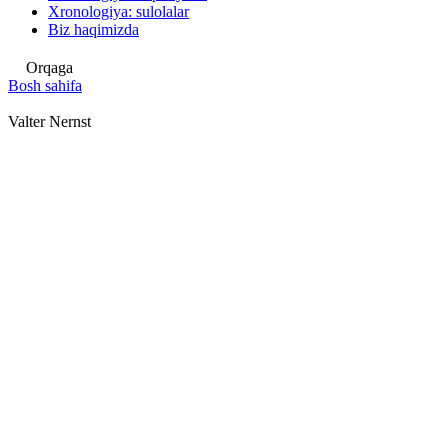
Xronologiya: sulolalar
Biz haqimizda
Orqaga
Bosh sahifa
Valter Nernst