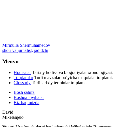
Mirmulla Shermuhamedov
shoir va jurnalist, jadidchi
Menyu
Hodisalar
Tarixiy hodisa va biografiyalar xronologiyasi.
To‘plamlar
Turli mavzular bo‘yicha maqolalar to‘plami.
Glossariy
Turli tarixiy terminlar to‘plami.
Bosh sahifa
Boshqa loyihalar
Biz haqimizda
David
Mikelanjelo
Yuqori Uygʻonish davri haykaltaroshi Mikelanjelo Buonarroti