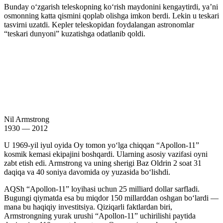
Bunday oʻzgarish teleskopning koʻrish maydonini kengaytirdi, yaʼni
osmonning katta qismini qoplab olishga imkon berdi. Lekin u teskari
tasvirni uzatdi. Kepler teleskopidan foydalangan astronomlar
“teskari dunyoni” kuzatishga odatlanib qoldi.
Nil Armstrong
1930 — 2012
U 1969-yil iyul oyida Oy tomon yoʻlga chiqqan “Apollon-11”
kosmik kemasi ekipajini boshqardi. Ularning asosiy vazifasi oyni
zabt etish edi. Armstrong va uning sherigi Baz Oldrin 2 soat 31
daqiqa va 40 soniya davomida oy yuzasida boʻlishdi.
AQSh “Apollon-11” loyihasi uchun 25 milliard dollar sarfladi.
Bugungi qiymatda esa bu miqdor 150 millarddan oshgan boʻlardi —
mana bu haqiqiy investitsiya. Qiziqarli faktlardan biri,
Armstrongning yurak urushi “Apollon-11” uchirilishi paytida