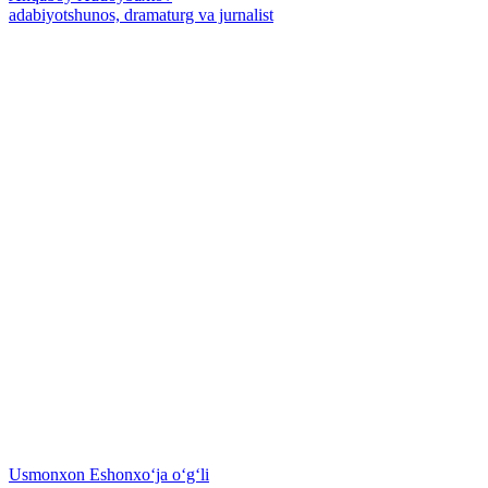
adabiyotshunos, dramaturg va jurnalist
Usmonxon Eshonxoʻja oʻgʻli