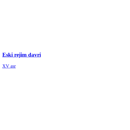
Eski rejim davri
XV asr