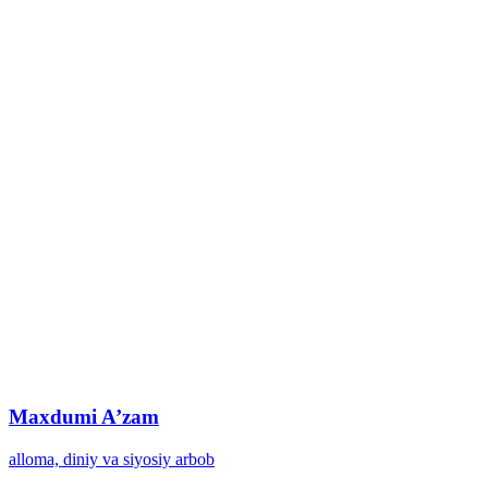
Maxdumi A’zam
alloma, diniy va siyosiy arbob