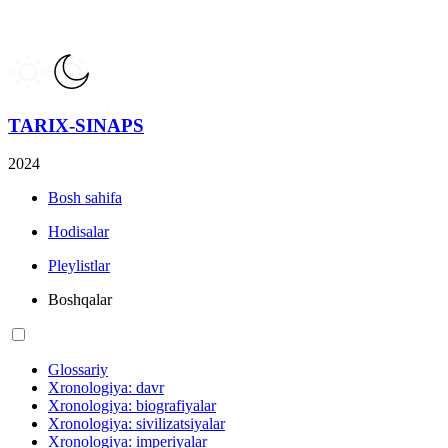
TARIX-SINAPS
2024
Bosh sahifa
Hodisalar
Pleylistlar
Boshqalar
Glossariy
Xronologiya: davr
Xronologiya: biografiyalar
Xronologiya: sivilizatsiyalar
Xronologiya: imperiyalar