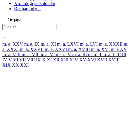
Xronologiya: sulolalar
Biz haqimizda
Orqaga
m. a. XXV
m. a. IX
m. a. XI
m. a. LXVI
m. a. LVI
m. a. XXXII
m.
a. XXXI
m. a. XXVII
m. a. XXVI
m. a. XVIII
m. a. XVI
m. a XV
m. a. VIII
m. a. VII
m. a. VI
m. a. IV
m. a. III
m. a. II
m. a. I
I
II
III
IV
V
VI
VII
VIII
IX
X
XI
XII
XIII
XIV
XV
XVI
XVII
XVIII
XIX
XX
XXI