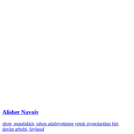
Alisher Navoiy
shoir, mutafakkir, jahon adabiyotining yetuk siymolaridan biri,
davlat arbobi, faylasuf