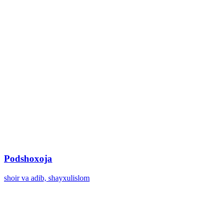
Podshoxoja
shoir va adib, shayxulislom