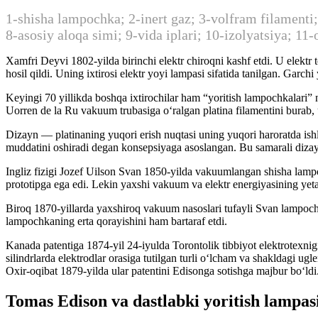
1-shisha lampochka; 2-inert gaz; 3-volfram filamenti;
8-asosiy aloqa simi; 9-vida iplari; 10-izolyatsiya; 11-o
Xamfri Deyvi 1802-yilda birinchi elektr chiroqni kashf etdi. U elektr t
hosil qildi. Uning ixtirosi elektr yoyi lampasi sifatida tanilgan. Ga
Keyingi 70 yillikda boshqa ixtirochilar ham “yoritish lampochkalari”
Uorren de la Ru vakuum trubasiga oʻralgan platina filamentini burab, u 
Dizayn — platinaning yuqori erish nuqtasi uning yuqori haroratda ish
muddatini oshiradi degan konsepsiyaga asoslangan. Bu samarali dizayn
Ingliz fizigi Jozef Uilson Svan 1850-yilda vakuumlangan shisha lampo
prototipga ega edi. Lekin yaxshi vakuum va elektr energiyasining yeta
Biroq 1870-yillarda yaxshiroq vakuum nasoslari tufayli Svan lampochk
lampochkaning erta qorayishini ham bartaraf etdi.
Kanada patentiga 1874-yil 24-iyulda Torontolik tibbiyot elektrotexnig
silindrlarda elektrodlar orasiga tutilgan turli oʻlcham va shakldagi ug
Oxir-oqibat 1879-yilda ular patentini Edisonga sotishga majbur boʻldi
Tomas Edison va dastlabki yoritish lampas