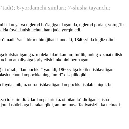
ʻtadi); 6-yordamchi simlari; 7-shisha tayanchi;
arni batareya va uglerod boʻlagiga ulaganida, uglerod porlab, yorugʻlik
amalda foydalanish uchun ham juda yorqin edi.
oʻlmadi. Yana bir muhim jihat shundaki, 1840-yilda ingliz olimi
a kirishadigan gaz molekulalari kamroq bo‘lib, uning xizmat qilish
h uchun amaliyotga joriy etish imkonini bermagan.
 ni oʻrab, “lampochka” yaratdi, 1860-yilga kelib u ishlaydigan
oblash uchun lampochkaning “umri” qisqalik qildi.
n foydalanib, uzoqroq ishlaydigan lampochka ishlab chiqdi, bu
topshirildi. Ular lampalarini azot bilan toʻldirilgan shisha
tijoratlashtirishga harakat qildi, ammo muvaffaqiyatsizlikka uchradi.