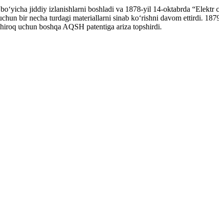
ʻyicha jiddiy izlanishlarni boshladi va 1878-yil 14-oktabrda “Elektr chi
uchun bir necha turdagi materiallarni sinab koʻrishni davom ettirdi. 18
 chiroq uchun boshqa AQSH patentiga ariza topshirdi.