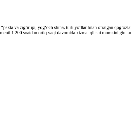
“paxta va zigʻir ipi, yogʻoch shina, turli yoʻllar bilan oʻralgan qogʻozl
enti 1 200 soatdan ortiq vaqt davomida xizmat qilishi mumkinligini an