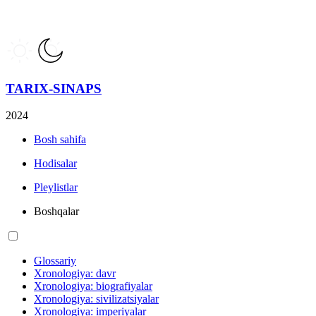
TARIX-SINAPS
2024
Bosh sahifa
Hodisalar
Pleylistlar
Boshqalar
Glossariy
Xronologiya: davr
Xronologiya: biografiyalar
Xronologiya: sivilizatsiyalar
Xronologiya: imperiyalar