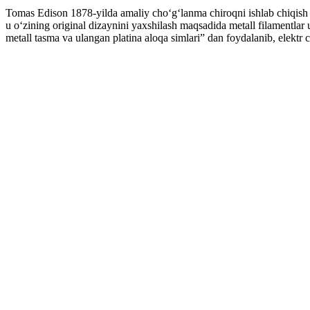
Tomas Edison 1878-yilda amaliy choʻgʻlanma chiroqni ishlab chiqish bo
u oʻzining original dizaynini yaxshilash maqsadida metall filamentlar 
metall tasma va ulangan platina aloqa simlari” dan foydalanib, elektr