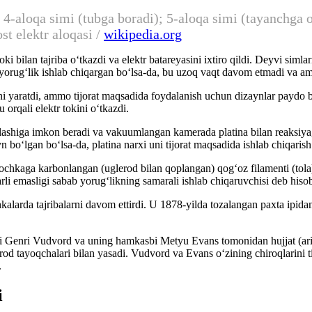
 4-aloqa simi (tubga boradi); 5-aloqa simi (tayanchga o
st elektr aloqasi /
wikipedia.org
oki bilan tajriba oʻtkazdi va elektr batareyasini ixtiro qildi. Deyvi siml
rchi yorugʻlik ishlab chiqargan boʻlsa-da, bu uzoq vaqt davom etmadi va 
 ni yaratdi, ammo tijorat maqsadida foydalanish uchun dizaynlar paydo b
orqali elektr tokini oʻtkazdi.
lashiga imkon beradi va vakuumlangan kamerada platina bilan reaksiyag
 boʻlgan boʻlsa-da, platina narxi uni tijorat maqsadida ishlab chiqaris
chkaga karbonlangan (uglerod bilan qoplangan) qogʻoz filamenti (tola)
rli emasligi sabab yorugʻlikning samarali ishlab chiqaruvchisi deb his
alarda tajribalarni davom ettirdi. U 1878-yilda tozalangan paxta ipida
i Genri Vudvord va uning hamkasbi Metyu Evans tomonidan hujjat (ariza) 
lerod tayoqchalari bilan yasadi. Vudvord va Evans oʻzining chiroqlarini 
.
i