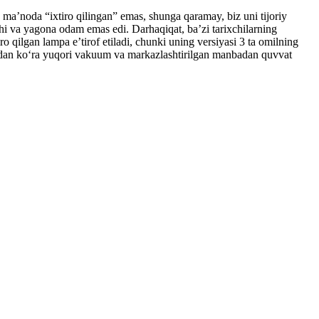
aʼnoda “ixtiro qilingan” emas, shunga qaramay, biz uni tijoriy
hi va yagona odam emas edi. Darhaqiqat, baʼzi tarixchilarning
o qilgan lampa eʼtirof etiladi, chunki uning versiyasi 3 ta omilning
ganidan koʻra yuqori vakuum va markazlashtirilgan manbadan quvvat