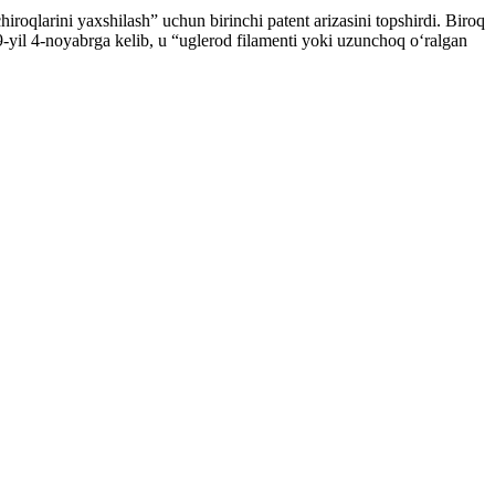
roqlarini yaxshilash” uchun birinchi patent arizasini topshirdi. Biroq
79-yil 4-noyabrga kelib, u “uglerod filamenti yoki uzunchoq oʻralgan