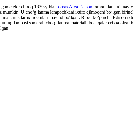
ʻlgan elektr chiroq 1879-yilda
Tomas Alva Edison
tomonidan anʼanaviy m
miz mumkin. U choʻgʻlanma lampochkani ixtiro qilmoqchi boʻlgan birinc
nma lampalar ixtirochilari mavjud boʻlgan. Biroq koʻpincha Edison ixtir
san, uning lampasi samarali choʻgʻlanma materiali, boshqalar erisha ol
ʻlgan.