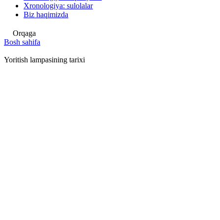
Xronologiya: sulolalar
Biz haqimizda
Orqaga
Bosh sahifa
Yoritish lampasining tarixi