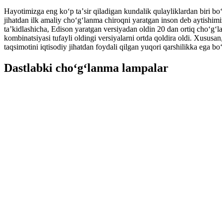
Hayotimizga eng koʻp taʼsir qiladigan kundalik qulayliklardan biri bo
jihatdan ilk amaliy choʻgʻlanma chiroqni yaratgan inson deb aytishi
taʼkidlashicha, Edison yaratgan versiyadan oldin 20 dan ortiq choʻgʻla
kombinatsiyasi tufayli oldingi versiyalarni ortda qoldira oldi. Xusu
taqsimotini iqtisodiy jihatdan foydali qilgan yuqori qarshilikka ega bo
Dastlabki choʻgʻlanma lampalar