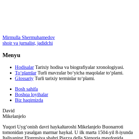
Mirmulla Shermuhamedov
shoir va jurnalist, jadidchi
Menyu
Hodisalar
Tarixiy hodisa va biografiyalar xronologiyasi.
To‘plamlar
Turli mavzular bo‘yicha maqolalar to‘plami.
Glossariy
Turli tarixiy terminlar to‘plami.
Bosh sahifa
Boshqa loyihalar
Biz haqimizda
David
Mikelanjelo
Yuqori Uygʻonish davri haykaltaroshi Mikelanjelo Buonarroti
tomonidan yasalgan marmar haykal. U ilk marta 1504-yil 8-iyunda
Italiyaning Florensiya shahri Piazza della Signoria maydonida