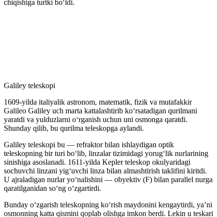
chiqishiga turtki boʻldi.
Galiley teleskopi
1609-yilda italiyalik astronom, matematik, fizik va mutafakkir
Galileo Galiley uch marta kattalashtirib koʻrsatadigan qurilmani
yaratdi va yulduzlarni oʻrganish uchun uni osmonga qaratdi.
Shunday qilib, bu qurilma teleskopga aylandi.
Galiley teleskopi bu — refraktor bilan ishlaydigan optik
teleskopning bir turi boʻlib, linzalar tizimidagi yorugʻlik nurlarining
sinishiga asoslanadi. 1611-yilda Kepler teleskop okulyaridagi
sochuvchi linzani yigʻuvchi linza bilan almashtirish taklifini kiritdi.
U ajraladigan nurlar yoʻnalishini — obyektiv (F) bilan parallel nurga
qaratilganidan soʻng oʻzgartirdi.
Bunday oʻzgarish teleskopning koʻrish maydonini kengaytirdi, yaʼni
osmonning katta qismini qoplab olishga imkon berdi. Lekin u teskari