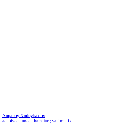
Anqaboy Xudoybaxtov
adabiyotshunos, dramaturg va jurnalist