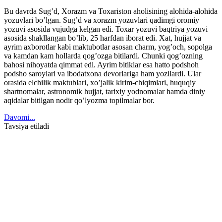
Bu davrda Sug’d, Xorazm va Toxariston aholisining alohida-alohida
yozuvlari bo’lgan. Sug’d va xorazm yozuvlari qadimgi oromiy
yozuvi asosida vujudga kelgan edi. Toxar yozuvi baqtriya yozuvi
asosida shakllangan bo’lib, 25 harfdan iborat edi. Xat, hujjat va
ayrim axborotlar kabi maktubotlar asosan charm, yog’och, sopolga
va kamdan kam hollarda qog’ozga bitilardi. Chunki qog’ozning
bahosi nihoyatda qimmat edi. Ayrim bitiklar esa hatto podshoh
podsho saroylari va ibodatxona devorlariga ham yozilardi. Ular
orasida elchilik maktublari, xo’jalik kirim-chiqimlari, huquqiy
shartnomalar, astronomik hujjat, tarixiy yodnomalar hamda diniy
aqidalar bitilgan nodir qo’lyozma topilmalar bor.
Davomi...
Tavsiya etiladi