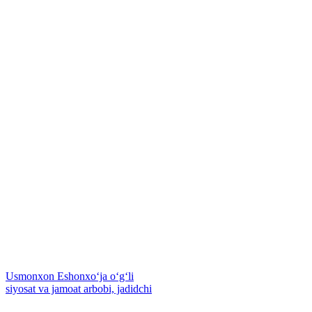
Usmonxon Eshonxoʻja oʻgʻli
siyosat va jamoat arbobi, jadidchi