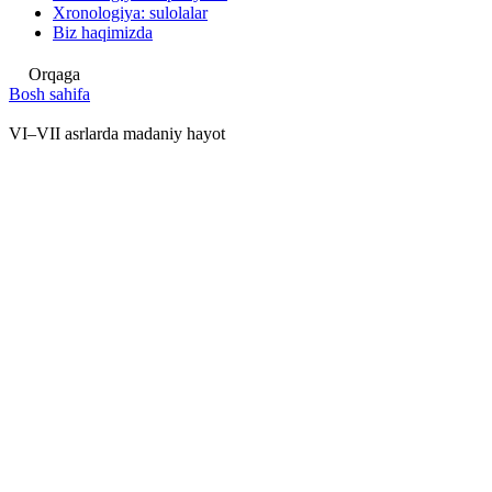
Xronologiya: sulolalar
Biz haqimizda
Orqaga
Bosh sahifa
VI–VII asrlarda madaniy hayot