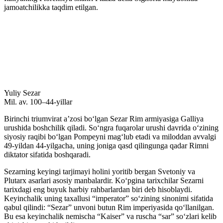
jamoatchilikka taqdim etilgan.
Yuliy Sezar
Mil. av. 100–44-yillar
Birinchi triumvirat aʼzosi boʻlgan Sezar Rim armiyasiga Galliya
urushida boshchilik qiladi. Soʻngra fuqarolar urushi davrida oʻzining
siyosiy raqibi boʻlgan Pompeyni magʻlub etadi va miloddan avvalgi
49-yildan 44-yilgacha, uning joniga qasd qilingunga qadar Rimni
diktator sifatida boshqaradi.
Sezarning keyingi tarjimayi holini yoritib bergan Svetoniy va
Plutarx asarlari asosiy manbalardir. Koʻpgina tarixchilar Sezarni
tarixdagi eng buyuk harbiy rahbarlardan biri deb hisoblaydi.
Keyinchalik uning taxallusi “imperator” soʻzining sinonimi sifatida
qabul qilindi: “Sezar” unvoni butun Rim imperiyasida qoʻllanilgan.
Bu esa keyinchalik nemischa “Kaiser” va ruscha “sar” soʻzlari kelib