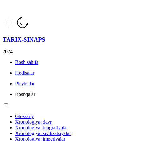
TARIX-SINAPS
2024
Bosh sahifa
Hodisalar
Pleylistlar
Boshqalar
Glossariy
Xronologiya: davr
Xronologiya: biografiyalar
Xronologiya: sivilizatsiyalar
Xronologiya: imperiyalar