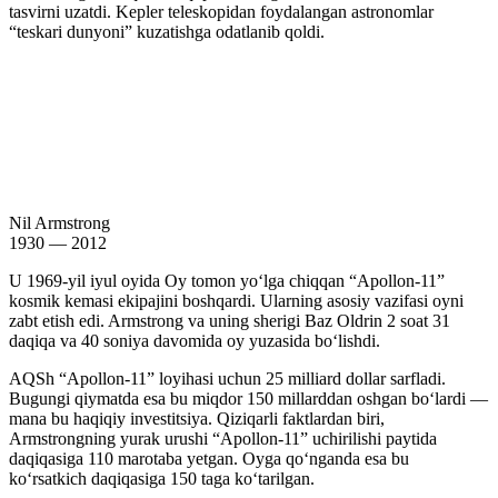
tasvirni uzatdi. Kepler teleskopidan foydalangan astronomlar
“teskari dunyoni” kuzatishga odatlanib qoldi.
Nil Armstrong
1930 — 2012
U 1969-yil iyul oyida Oy tomon yoʻlga chiqqan “Apollon-11”
kosmik kemasi ekipajini boshqardi. Ularning asosiy vazifasi oyni
zabt etish edi. Armstrong va uning sherigi Baz Oldrin 2 soat 31
daqiqa va 40 soniya davomida oy yuzasida boʻlishdi.
AQSh “Apollon-11” loyihasi uchun 25 milliard dollar sarfladi.
Bugungi qiymatda esa bu miqdor 150 millarddan oshgan boʻlardi —
mana bu haqiqiy investitsiya. Qiziqarli faktlardan biri,
Armstrongning yurak urushi “Apollon-11” uchirilishi paytida
daqiqasiga 110 marotaba yetgan. Oyga qoʻnganda esa bu
koʻrsatkich daqiqasiga 150 taga koʻtarilgan.