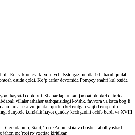
di. Ertasi kuni esa kuydiruvchi issiq gaz bulutlari shaharni qoplab
lqontosh ostida qoldi. Koʻp asrlar davomida Pompey shahri kul ostida
yoni hayratda qoldirdi. Shahardagi ulkan jamoat binolari qatorida
bali villalar (shahar tashqarisidagi koʻshk, favvora va katta bogʻli
oshqa odamlar esa vulqondan qochib ketayotgan vaqtidayoq dafn
adimgi dunyoda kundalik hayot qanday kechganini ochib berdi va XVIII
di. Gerkulanum, Stabi, Torre Annunsiata va boshqa aholi yashash
ahon meʼrosi roʻyxatiga kiritilgan.