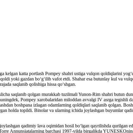
 kelgan katta portlash Pompey shahri ustiga vulqon qoldiqlarini yogʻdir
b qoldi yoki gazdan boʻgʻilib vafot etdi. Shahar esa butunlay kul va vu
ajada saqlanib qolishiga hissa qoʻshgan.
 aslicha saqlanib qolgan murakkab tuzilmali Yunon-Rim shahri butun dun
ningdek, Pompey xarobalaridan miloddan avvalgi IV asrga tegishli dabda
portlashdan boshpana izlagan odamlarning qoldiqlari saqlanib qolgan. B
rgan holda topildi. Binolar va ularning ichida joylashgan buyumlar q
oylashgan qadimiy lava oqimidan hosil boʻlgan qayrilishda qurilgan e
orre Annunsiatalarning barchasi 1997-yilda birgalikda YUNESKOning j