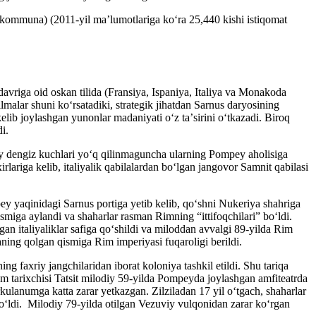
kommuna) (2011-yil maʼlumotlariga koʻra 25,440 kishi istiqomat
avriga oid oskan tilida (Fransiya, Ispaniya, Italiya va Monakoda
ilmalar shuni koʻrsatadiki, strategik jihatdan Sarnus daryosining
elib joylashgan yunonlar madaniyati oʻz taʼsirini oʻtkazadi. Biroq
i.
biy dengiz kuchlari yoʻq qilinmaguncha ularning Pompey aholisiga
lariga kelib, italiyalik qabilalardan boʻlgan jangovor Samnit qabilasi
y yaqinidagi Sarnus portiga yetib kelib, qoʻshni Nukeriya shahriga
miga aylandi va shaharlar rasman Rimning “ittifoqchilari” boʻldi.
n italiyaliklar safiga qoʻshildi va miloddan avvalgi 89-yilda Rim
ning qolgan qismiga Rim imperiyasi fuqaroligi berildi.
 faxriy jangchilaridan iborat koloniya tashkil etildi. Shu tariqa
i. Rim tarixchisi Tatsit milodiy 59-yilda Pompeyda joylashgan amfiteatrda
ulanumga katta zarar yetkazgan. Zilziladan 17 yil oʻtgach, shaharlar
boʻldi. Milodiy 79-yilda otilgan Vezuviy vulqonidan zarar koʻrgan