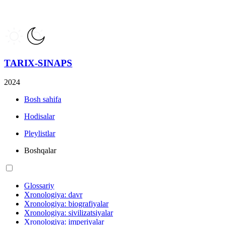
TARIX-SINAPS
2024
Bosh sahifa
Hodisalar
Pleylistlar
Boshqalar
Glossariy
Xronologiya: davr
Xronologiya: biografiyalar
Xronologiya: sivilizatsiyalar
Xronologiya: imperiyalar