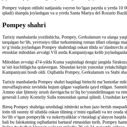
Pompey vulqon otilishi natijasida vayron boʻlgan paytda u yerda 10
qiladi) sharqda joylashgan va u yerda Santa Mariya del Rozario Bazil
Pompey shahri
Tarixiy manbalarda yozilishicha, Pompey, Gerkulanum va ularga yaqin 
tarqalgan boʻlib, yevrosiyo tillar turkumining roman tillari oilasiga m
toʻgʻrisida joylashgan Pompey shahridagi oskan tilida soʻzlashuvchi ah
etrusklar miloddan avvalgi VII asrda Kampaniyaga kelib joylashganlar
Miloddan avvalgi 474-yilda Kuma yaqinidagi dengiz jangida Sirakuza q
taʼsiri kuchliligicha qolavergan. Shundan keyin yunonlar yetakchiligin
Kampaniyani bosib oldi. Oqibatda Pompey, Gerkulanum va Stabi shahar
Tarixiy manbalarda Pompey shahri haqidagi birinchi maʼlumotlar milo
muvaffaqiyatsiz ravishda hujum qilgan vaqtlarda qayd etilgan. Samnit
Ammo ular Ijtimoiy urush davrigacha toʻliq boʻysundirilmagan va riml
generali Lutsiy Korneliy Sulla tomonidan qamal qilindi. Urushdan key
Biroq Pompey shahriga urushdagi ishtiroki uchun jazo berish maqsadida
lotin tili rasmiy til sifatida oskan tilining oʻrnini egalladi va tez or
boʻlib oʻtgan pompeylik va nukeriyaliklar oʻrtasidagi gʻalayon haqid
hali bu falokatning oqibatlarini bartaraf etmasidan turib, Pompey ham