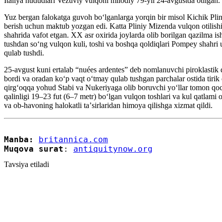
Italiya hududlari Vezuviy vulqoni milodiy 79-yil 24-avgustda otilgan.
Yuz bergan falokatga guvoh boʻlganlarga yorqin bir misol Kichik Plin
berish uchun maktub yozgan edi. Katta Pliniy Mizenda vulqon otilish
shahrida vafot etgan. XX asr oxirida joylarda olib borilgan qazilma i
tushdan soʻng vulqon kuli, toshi va boshqa qoldiqlari Pompey shahri u
qulab tushdi.
25-avgust kuni ertalab “nuées ardentes” deb nomlanuvchi piroklastik q
bordi va oradan koʻp vaqt oʻtmay qulab tushgan parchalar ostida tirik
qirgʻoqqa yohud Stabi va Nukeriyaga olib boruvchi yoʻllar tomon qoch
qalinligi 19–23 fut (6–7 metr) boʻlgan vulqon toshlari va kul qatlami 
va ob-havoning halokatli taʼsirlaridan himoya qilishga xizmat qildi.
Manba:
britannica.com
Muqova surat
: 
antiquitynow.org
Tavsiya etiladi