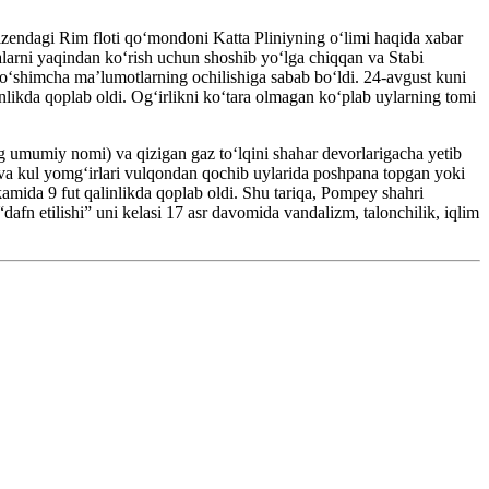
izendagi Rim floti qoʻmondoni Katta Pliniyning oʻlimi haqida xabar
larni yaqindan koʻrish uchun shoshib yoʻlga chiqqan va Stabi
 qoʻshimcha maʼlumotlarning ochilishiga sabab boʻldi. 24-avgust kuni
inlikda qoplab oldi. Ogʻirlikni koʻtara olmagan koʻplab uylarning tomi
ng umumiy nomi) va qizigan gaz toʻlqini shahar devorlarigacha yetib
mi va kul yomgʻirlari vulqondan qochib uylarida poshpana topgan yoki
amida 9 fut qalinlikda qoplab oldi. Shu tariqa, Pompey shahri
dafn etilishi” uni kelasi 17 asr davomida vandalizm, talonchilik, iqlim