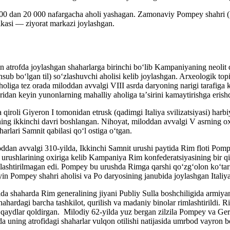
 000 dan 20 000 nafargacha aholi yashagan. Zamonaviy Pompey shahri (
ikasi — ziyorat markazi joylashgan.
atrofda joylashgan shaharlarga birinchi boʻlib Kampaniyaning neolit d
ansub boʻlgan til) soʻzlashuvchi aholisi kelib joylashgan. Arxeologik top
oliga tez orada miloddan avvalgi VIII asrda daryoning narigi tarafiga k
idan keyin yunonlarning mahalliy aholiga taʼsirini kamaytirishga erishd
iroli Giyeron I tomonidan etrusk (qadimgi Italiya svilizatsiyasi) har
ing ikkinchi davri boshlangan. Nihoyat, miloddan avvalgi V asrning oxir
lari Samnit qabilasi qoʻl ostiga oʻtgan.
ddan avvalgi 310-yilda, Ikkinchi Samnit urushi paytida Rim floti Pompe
 urushlarining oxiriga kelib Kampaniya Rim konfederatsiyasining bir qis
ashtirilmagan edi. Pompey bu urushda Rimga qarshi qoʻzgʻolon koʻtarga
in Pompey shahri aholisi va Po daryosining janubida joylashgan Italiya
 shaharda Rim generalining jiyani Publiy Sulla boshchiligida armiyaning
ada shahardagi barcha tashkilot, qurilish va madaniy binolar rimlashtirild
a qaydlar qoldirgan. Milodiy 62-yilda yuz bergan zilzila Pompey va Gerk
da uning atrofidagi shaharlar vulqon otilishi natijasida umrbod vayron 