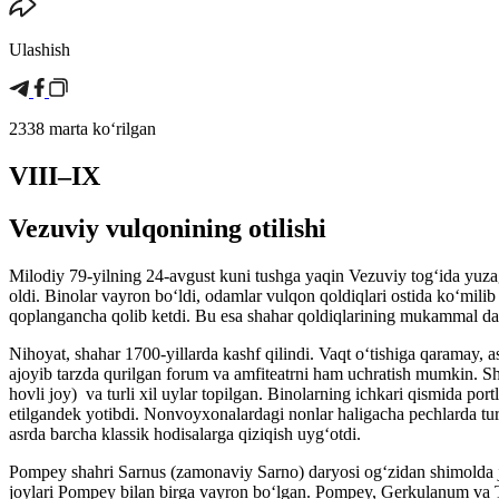
Ulashish
2338 marta koʻrilgan
VIII–IX
Vezuviy vulqonining otilishi
Milodiy 79-yilning 24-avgust kuni tushga yaqin Vezuviy togʻida yuzaga
oldi. Binolar vayron boʻldi, odamlar vulqon qoldiqlari ostida koʻmili
qoplangancha qolib ketdi. Bu esa shahar qoldiqlarining mukammal dar
Nihoyat, shahar 1700-yillarda kashf qilindi. Vaqt oʻtishiga qaramay,
ajoyib tarzda qurilgan forum va amfiteatrni ham uchratish mumkin. Shu
hovli joy) va turli xil uylar topilgan. Binolarning ichkari qismida 
etilgandek yotibdi. Nonvoyxonalardagi nonlar haligacha pechlarda tu
asrda barcha klassik hodisalarga qiziqish uygʻotdi.
Pompey shahri Sarnus (zamonaviy Sarno) daryosi ogʻzidan shimolda j
joylari Pompey bilan birga vayron boʻlgan. Pompey, Gerkulanum va T