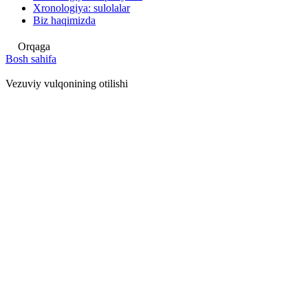
Xronologiya: sulolalar
Biz haqimizda
Orqaga
Bosh sahifa
Vezuviy vulqonining otilishi