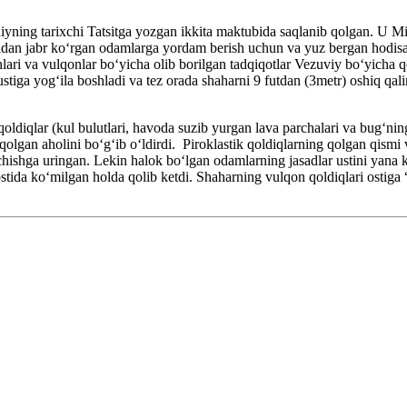
iyning tarixchi Tatsitga yozgan ikkita maktubida saqlanib qolgan. U M
idan jabr koʻrgan odamlarga yordam berish uchun va yuz bergan hodisa
shlari va vulqonlar boʻyicha olib borilgan tadqiqotlar Vezuviy boʻyicha
stiga yogʻila boshladi va tez orada shaharni 9 futdan (3metr) oshiq qal
oldiqlar (kul bulutlari, havoda suzib yurgan lava parchalari va bugʻni
 qolgan aholini boʻgʻib oʻldirdi. Piroklastik qoldiqlarning qolgan qis
ishga uringan. Lekin halok boʻlgan odamlarning jasadlar ustini yana k
ostida koʻmilgan holda qolib ketdi. Shaharning vulqon qoldiqlari ostiga “