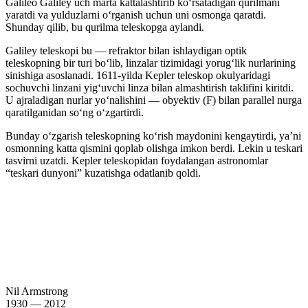
Galileo Galiley uch marta kattalashtirib koʻrsatadigan qurilmani
yaratdi va yulduzlarni oʻrganish uchun uni osmonga qaratdi.
Shunday qilib, bu qurilma teleskopga aylandi.
Galiley teleskopi bu — refraktor bilan ishlaydigan optik
teleskopning bir turi boʻlib, linzalar tizimidagi yorugʻlik nurlarining
sinishiga asoslanadi. 1611-yilda Kepler teleskop okulyaridagi
sochuvchi linzani yigʻuvchi linza bilan almashtirish taklifini kiritdi.
U ajraladigan nurlar yoʻnalishini — obyektiv (F) bilan parallel nurga
qaratilganidan soʻng oʻzgartirdi.
Bunday oʻzgarish teleskopning koʻrish maydonini kengaytirdi, yaʼni
osmonning katta qismini qoplab olishga imkon berdi. Lekin u teskari
tasvirni uzatdi. Kepler teleskopidan foydalangan astronomlar
“teskari dunyoni” kuzatishga odatlanib qoldi.
Nil Armstrong
1930 — 2012