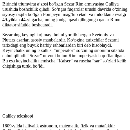
Birinchi triumvirat aʼzosi boʻlgan Sezar Rim armiyasiga Galliya
urushida boshchilik qiladi. Soʻngra fuqarolar urushi davrida oʻzining
siyosiy raqibi boʻlgan Pompeyni magʻlub etadi va miloddan avvalgi
49-yildan 44-yilgacha, uning joniga qasd qilingunga qadar Rimni
diktator sifatida boshqaradi.
Sezarning keyingi tarjimayi holini yoritib bergan Svetoniy va
Plutarx asarlari asosiy manbalardir. Koʻpgina tarixchilar Sezarni
tarixdagi eng buyuk harbiy rahbarlardan biri deb hisoblaydi.
Keyinchalik uning taxallusi “imperator” soʻzining sinonimi sifatida
qabul qilindi: “Sezar” unvoni butun Rim imperiyasida qoʻllanilgan.
Bu esa keyinchalik nemischa “Kaiser” va ruscha “sar” soʻzlari kelib
chiqishiga turtki boʻldi.
Galiley teleskopi
1609-yilda italiyalik astronom, matematik, fizik va mutafakkir