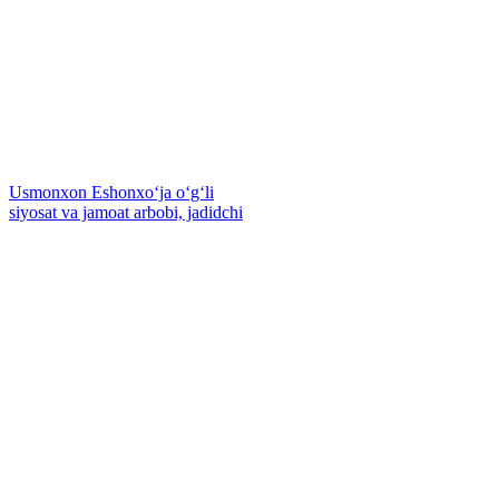
Usmonxon Eshonxoʻja oʻgʻli
siyosat va jamoat arbobi, jadidchi