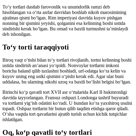
Toʻy tortlari dastlab farovonlik va unumdorlik ramzi deb
hisoblangan va oʻrta asrlar davridan boshlab nikoh marosimining
ajralmas qismi boʻlgan. Rim imperiyasi davrida kuyov pishgan
nonning bir qismini yeyishi, qolganini esa kelinning boshi ustida
sindirishi kerak boʻlgan. Bu omad va baxtli turmushni taʼminlaydi
deb ishonilgan.
Toʻy torti taraqqiyoti
Biroq vaqt oʻtishi bilan toʻy tortlari rivojlanib, tortni kelinning boshi
ustida sindirish anʼanasi yoʻqoldi. Nonvoylar tortlarni imkoni
boricha baland qilib taxlashni boshladi, urf-odatga koʻra kelin va
kuyov uning eng ustki qismini oʻpishi kerak edi. Agar ular buni
uddalasa, bu ularning nikohi uzoq va baxtli boʻlishi belgisi boʻlgan.
Birinchi koʻp qavatli tort XVII asr oʻrtalarida Karl II hukmronligi
davrida tayyorlangan. Fransuz oshpazi Londonga tashrif buyuradi
va tortlarni yigʻish odatini koʻradi. U bundan koʻra yaxshiroq usulni
topadi. Oshpaz tortlarni bir butun qilib taqdim etishga qaror qiladi.
Oʻsha vaqtda tort qavatlarini ajratib turish uchun kichik tutqichlar
ishlatilgan.
Oq, koʻp qavatli toʻy tortlari