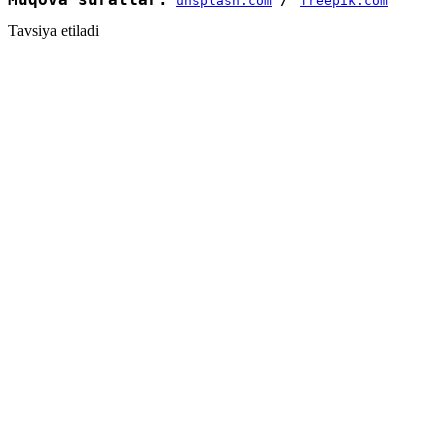
unsplash.com
freepik.com
Tavsiya etiladi