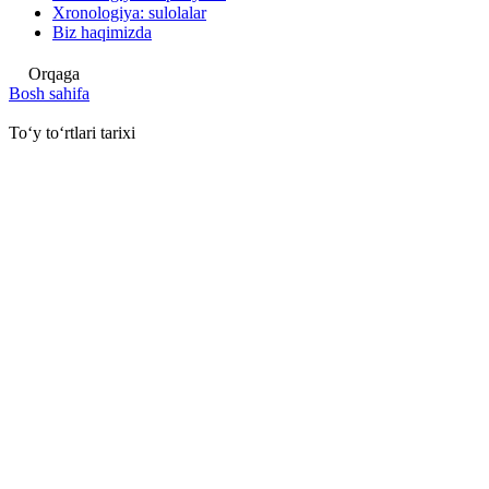
Xronologiya: sulolalar
Biz haqimizda
Orqaga
Bosh sahifa
Toʻy toʻrtlari tarixi