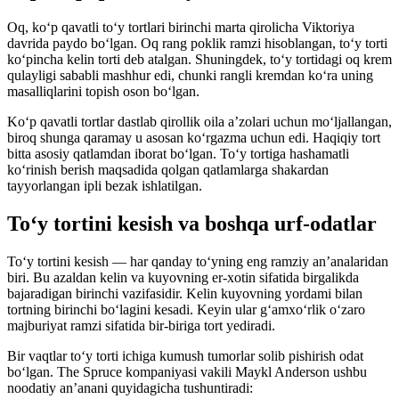
Oq, koʻp qavatli toʻy tortlari birinchi marta qirolicha Viktoriya
davrida paydo boʻlgan. Oq rang poklik ramzi hisoblangan, toʻy torti
koʻpincha kelin torti deb atalgan. Shuningdek, toʻy tortidagi oq krem
qulayligi sababli mashhur edi, chunki rangli kremdan koʻra uning
masalliqlarini topish oson boʻlgan.
Koʻp qavatli tortlar dastlab qirollik oila aʼzolari uchun moʻljallangan,
biroq shunga qaramay u asosan koʻrgazma uchun edi. Haqiqiy tort
bitta asosiy qatlamdan iborat boʻlgan. Toʻy tortiga hashamatli
koʻrinish berish maqsadida qolgan qatlamlarga shakardan
tayyorlangan ipli bezak ishlatilgan.
Toʻy tortini kesish va boshqa urf-odatlar
Toʻy tortini kesish — har qanday toʻyning eng ramziy anʼanalaridan
biri. Bu azaldan kelin va kuyovning er-xotin sifatida birgalikda
bajaradigan birinchi vazifasidir. Kelin kuyovning yordami bilan
tortning birinchi boʻlagini kesadi. Keyin ular gʻamxoʻrlik oʻzaro
majburiyat ramzi sifatida bir-biriga tort yediradi.
Bir vaqtlar toʻy torti ichiga kumush tumorlar solib pishirish odat
boʻlgan. The Spruce kompaniyasi vakili Maykl Anderson ushbu
noodatiy anʼanani quyidagicha tushuntiradi: