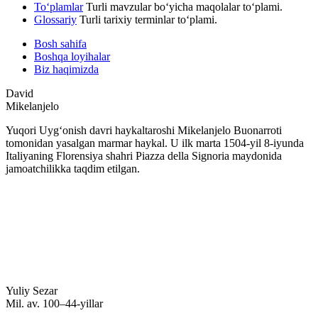
To‘plamlar
Turli mavzular bo‘yicha maqolalar to‘plami.
Glossariy
Turli tarixiy terminlar to‘plami.
Bosh sahifa
Boshqa loyihalar
Biz haqimizda
David
Mikelanjelo
Yuqori Uygʻonish davri haykaltaroshi Mikelanjelo Buonarroti
tomonidan yasalgan marmar haykal. U ilk marta 1504-yil 8-iyunda
Italiyaning Florensiya shahri Piazza della Signoria maydonida
jamoatchilikka taqdim etilgan.
Yuliy Sezar
Mil. av. 100–44-yillar