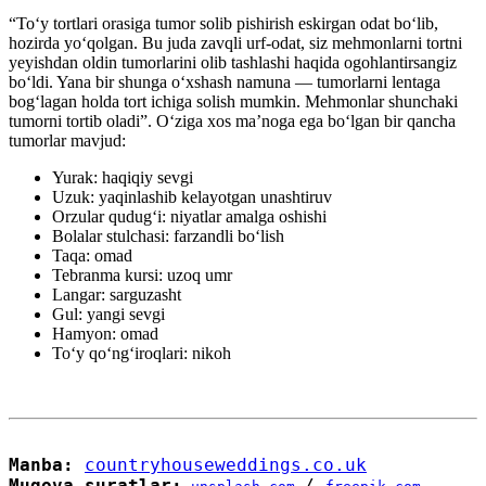
“Toʻy tortlari orasiga tumor solib pishirish eskirgan odat boʻlib,
hozirda yoʻqolgan. Bu juda zavqli urf-odat, siz mehmonlarni tortni
yeyishdan oldin tumorlarini olib tashlashi haqida ogohlantirsangiz
boʻldi. Yana bir shunga oʻxshash namuna — tumorlarni lentaga
bogʻlagan holda tort ichiga solish mumkin. Mehmonlar shunchaki
tumorni tortib oladi”. Oʻziga xos maʼnoga ega boʻlgan bir qancha
tumorlar mavjud:
Yurak: haqiqiy sevgi
Uzuk: yaqinlashib kelayotgan unashtiruv
Orzular qudugʻi: niyatlar amalga oshishi
Bolalar stulchasi: farzandli boʻlish
Taqa: omad
Tebranma kursi: uzoq umr
Langar: sarguzasht
Gul: yangi sevgi
Hamyon: omad
Toʻy qoʻngʻiroqlari: nikoh
Manba: 
countryhouseweddings.co.uk
Muqova suratlar:
/ 