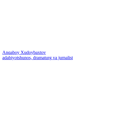
Anqaboy Xudoybaxtov
adabiyotshunos, dramaturg va jurnalist