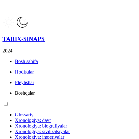
TARIX-SINAPS
2024
Bosh sahifa
Hodisalar
Pleylistlar
Boshqalar
Glossariy
Xronologiya: davr
Xronologiya: biografiyalar
Xronologiya: sivilizatsiyalar
Xronologiya: imperiyalar