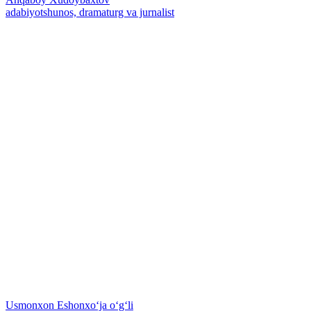
adabiyotshunos, dramaturg va jurnalist
Usmonxon Eshonxoʻja oʻgʻli