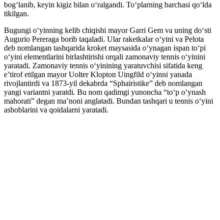
bogʻlanib, keyin kigiz bilan oʻralgandi. Toʻplarning barchasi qoʻlda
tikilgan.
Bugungi oʻyinning kelib chiqishi mayor Garri Gem va uning doʻsti
Augurio Pereraga borib taqaladi. Ular raketkalar oʻyini va Pelota
deb nomlangan tashqarida kroket maysasida oʻynagan ispan toʻpi
oʻyini elementlarini birlashtirishi orqali zamonaviy tennis oʻyinini
yaratadi. Zamonaviy tennis oʻyinining yaratuvchisi sifatida keng
eʼtirof etilgan mayor Uolter Klopton Uingfild oʻyinni yanada
rivojlantirdi va 1873-yil dekabrda “Sphairistike” deb nomlangan
yangi variantni yaratdi. Bu nom qadimgi yunoncha “toʻp oʻynash
mahorati” degan maʼnoni anglatadi. Bundan tashqari u tennis oʻyini
asboblarini va qoidalarni yaratadi.