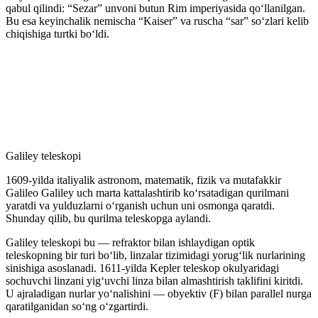
qabul qilindi: “Sezar” unvoni butun Rim imperiyasida qoʻllanilgan.
Bu esa keyinchalik nemischa “Kaiser” va ruscha “sar” soʻzlari kelib
chiqishiga turtki boʻldi.
Galiley teleskopi
1609-yilda italiyalik astronom, matematik, fizik va mutafakkir
Galileo Galiley uch marta kattalashtirib koʻrsatadigan qurilmani
yaratdi va yulduzlarni oʻrganish uchun uni osmonga qaratdi.
Shunday qilib, bu qurilma teleskopga aylandi.
Galiley teleskopi bu — refraktor bilan ishlaydigan optik
teleskopning bir turi boʻlib, linzalar tizimidagi yorugʻlik nurlarining
sinishiga asoslanadi. 1611-yilda Kepler teleskop okulyaridagi
sochuvchi linzani yigʻuvchi linza bilan almashtirish taklifini kiritdi.
U ajraladigan nurlar yoʻnalishini — obyektiv (F) bilan parallel nurga
qaratilganidan soʻng oʻzgartirdi.