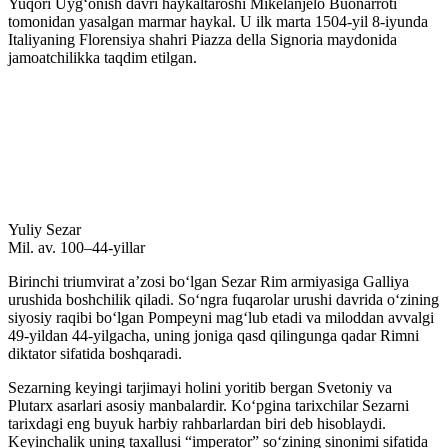
Yuqori Uygʻonish davri haykaltaroshi Mikelanjelo Buonarroti
tomonidan yasalgan marmar haykal. U ilk marta 1504-yil 8-iyunda
Italiyaning Florensiya shahri Piazza della Signoria maydonida
jamoatchilikka taqdim etilgan.
Yuliy Sezar
Mil. av. 100–44-yillar
Birinchi triumvirat aʼzosi boʻlgan Sezar Rim armiyasiga Galliya
urushida boshchilik qiladi. Soʻngra fuqarolar urushi davrida oʻzining
siyosiy raqibi boʻlgan Pompeyni magʻlub etadi va miloddan avvalgi
49-yildan 44-yilgacha, uning joniga qasd qilingunga qadar Rimni
diktator sifatida boshqaradi.
Sezarning keyingi tarjimayi holini yoritib bergan Svetoniy va
Plutarx asarlari asosiy manbalardir. Koʻpgina tarixchilar Sezarni
tarixdagi eng buyuk harbiy rahbarlardan biri deb hisoblaydi.
Keyinchalik uning taxallusi “imperator” soʻzining sinonimi sifatida