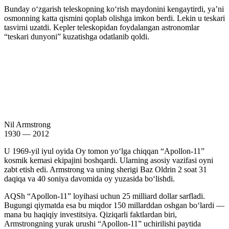
Bunday oʻzgarish teleskopning koʻrish maydonini kengaytirdi, yaʼni
osmonning katta qismini qoplab olishga imkon berdi. Lekin u teskari
tasvirni uzatdi. Kepler teleskopidan foydalangan astronomlar
“teskari dunyoni” kuzatishga odatlanib qoldi.
Nil Armstrong
1930 — 2012
U 1969-yil iyul oyida Oy tomon yoʻlga chiqqan “Apollon-11”
kosmik kemasi ekipajini boshqardi. Ularning asosiy vazifasi oyni
zabt etish edi. Armstrong va uning sherigi Baz Oldrin 2 soat 31
daqiqa va 40 soniya davomida oy yuzasida boʻlishdi.
AQSh “Apollon-11” loyihasi uchun 25 milliard dollar sarfladi.
Bugungi qiymatda esa bu miqdor 150 millarddan oshgan boʻlardi —
mana bu haqiqiy investitsiya. Qiziqarli faktlardan biri,
Armstrongning yurak urushi “Apollon-11” uchirilishi paytida