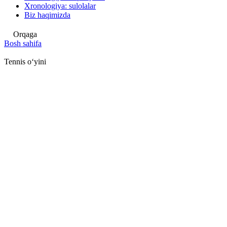
Xronologiya: sulolalar
Biz haqimizda
Orqaga
Bosh sahifa
Tennis oʻyini