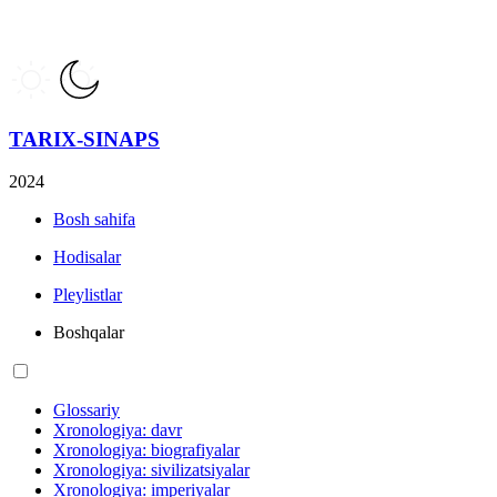
TARIX-SINAPS
2024
Bosh sahifa
Hodisalar
Pleylistlar
Boshqalar
Glossariy
Xronologiya: davr
Xronologiya: biografiyalar
Xronologiya: sivilizatsiyalar
Xronologiya: imperiyalar