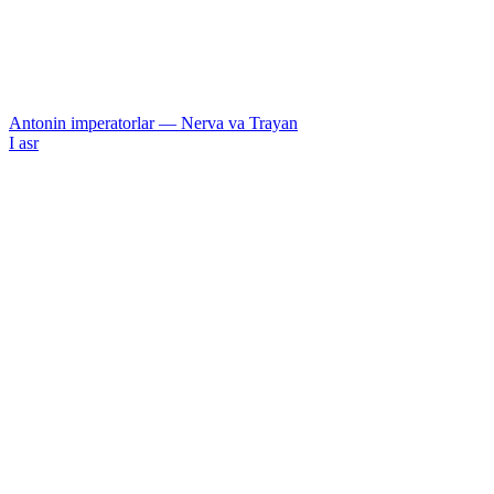
Antonin imperatorlar — Nerva va Trayan
I asr