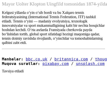
Mayor Uolter Klopton Uingfild tomonidan 1874-yilda 
Kelgusi yillarda oʻyin oʻsib bordi va bu Xalqaro tennis
federatsiyasining (International Tennis Federation, ITF) tashkil
etiladi. Tennis oʻyini — madaniy evolyutsiya, texnologik
innovatsiyalar va sport mukammalligining kabi bir nechta bosqichlar
boshdan kechdi. Oʻrta asrlarda Fransiyada cherkovda payda
boʻlishidan tortib, global sport sifatidagi hozirgi maqomiga qadar,
tennis doimiy ravishda rivojlanib, oʻyinchilar va tomoshabinlarning
qalbini zabt etdi.
Manbalar:
bbc.co.uk
 / 
britannica.com
 / 
thoug
Muqova suratlar:
pixabay.com
 / 
unsplash.com
Tavsiya etiladi