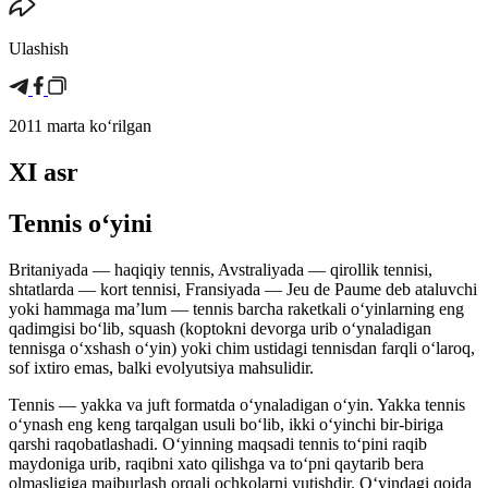
Ulashish
2011 marta koʻrilgan
XI asr
Tennis oʻyini
Britaniyada — haqiqiy tennis, Avstraliyada — qirollik tennisi,
shtatlarda — kort tennisi, Fransiyada — Jeu de Paume deb ataluvchi
yoki hammaga maʼlum — tennis barcha raketkali oʻyinlarning eng
qadimgisi boʻlib, squash (koptokni devorga urib oʻynaladigan
tennisga oʻxshash oʻyin) yoki chim ustidagi tennisdan farqli oʻlaroq,
sof ixtiro emas, balki evolyutsiya mahsulidir.
Tennis — yakka va juft formatda oʻynaladigan oʻyin. Yakka tennis
oʻynash eng keng tarqalgan usuli boʻlib, ikki oʻyinchi bir-biriga
qarshi raqobatlashadi. Oʻyinning maqsadi tennis toʻpini raqib
maydoniga urib, raqibni xato qilishga va toʻpni qaytarib bera
olmasligiga majburlash orqali ochkolarni yutishdir. Oʻyindagi qoida