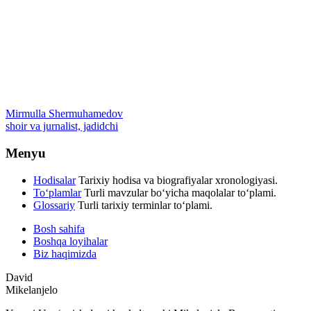
Mirmulla Shermuhamedov
shoir va jurnalist, jadidchi
Menyu
Hodisalar
Tarixiy hodisa va biografiyalar xronologiyasi.
To‘plamlar
Turli mavzular bo‘yicha maqolalar to‘plami.
Glossariy
Turli tarixiy terminlar to‘plami.
Bosh sahifa
Boshqa loyihalar
Biz haqimizda
David
Mikelanjelo