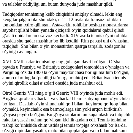
va talablar oddiyligi uni butun dunyoda juda mashhur qildi.
Tadqiqotlar tennisning kelib chiqishini aniqlay olmadi, lekin eng
keng tarqalgan fikr shundaki, u 11–12-asrlarda fransuz rohiblari
tomonidan ixtiro qilingan. Asta-sekin rohiblar boshqa monastirlarga
sayohat qilishi bilan yanada qiziqarli oʻyin qoidalarni qabul qiladi,
gʻalati qoidalardan esa voz kechadi. XIV asrda tennis oʻyni rohiblar
orasida shu qadar mashhur boʻlib ketdiki, Rim papasi uni oʻynashni
taqiqladi. Shu bilan oʻyin monastirdan qasrga tarqalib, zodagonlar
oʻyiniga aylangan.
XVI–XVII asrlar tennisning eng gullagan davri boʻlgan. Oʻsha
paytda u Fransiya va Britaniya zodagonlari tomonidan oʻynalgan va
Parijning oʻzida 1800 ta oʻyin maydonchasi borligi maʼlum boʻlgan,
ammo ularning koʻpchiligi taʼmirga muhtoj edi. Britaniyada tennis
oʻyini qirollik oilasi aʼzolari orasida juda mashhur edi.
Qirol Genrix VII ning oʻgʻli Genrix VIII oʻyinda juda mohir edi.
Angliya qirollari Charlz I va Charlz II ham ishtiyoqmand oʻyinchilar
boʻlgan. Dastlab oʻyin shunchaki qoʻl bilan, keyinroq qoʻlqop bilan
oʻynaldi, keyinchalik esa barmoqlarga sim yoki arqon biriktirish
gʻoyasi paydo boʻlgan. Bu gʻoya simlarni ramkaga ulash va tutqichli
raketka yasash uchun qoʻyilgan kichik qadam edi. Tennis topining
tashqi koʻrinishida chim ustidagi tennis toʻpiga oʻxshash boʻlsa-da,
oʻzagi qipiqdan yasalib, mato bilan qoplangan va ip bilan mahkam