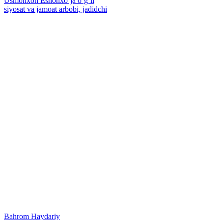
Usmonxon Eshonxoʻja oʻgʻli
siyosat va jamoat arbobi, jadidchi
Bahrom Haydariy