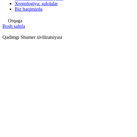
Xronologiya: sulolalar
Biz haqimizda
Orqaga
Bosh sahifa
Qadimgi Shumer sivilizatsiyasi