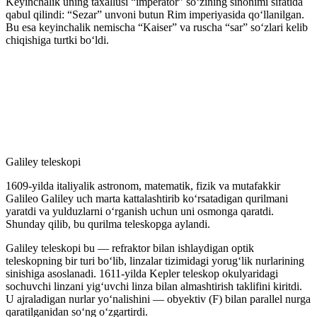
Keyinchalik uning taxallusi “imperator” soʻzining sinonimi sifatida
qabul qilindi: “Sezar” unvoni butun Rim imperiyasida qoʻllanilgan.
Bu esa keyinchalik nemischa “Kaiser” va ruscha “sar” soʻzlari kelib
chiqishiga turtki boʻldi.
Galiley teleskopi
1609-yilda italiyalik astronom, matematik, fizik va mutafakkir
Galileo Galiley uch marta kattalashtirib koʻrsatadigan qurilmani
yaratdi va yulduzlarni oʻrganish uchun uni osmonga qaratdi.
Shunday qilib, bu qurilma teleskopga aylandi.
Galiley teleskopi bu — refraktor bilan ishlaydigan optik
teleskopning bir turi boʻlib, linzalar tizimidagi yorugʻlik nurlarining
sinishiga asoslanadi. 1611-yilda Kepler teleskop okulyaridagi
sochuvchi linzani yigʻuvchi linza bilan almashtirish taklifini kiritdi.
U ajraladigan nurlar yoʻnalishini — obyektiv (F) bilan parallel nurga
qaratilganidan soʻng oʻzgartirdi.