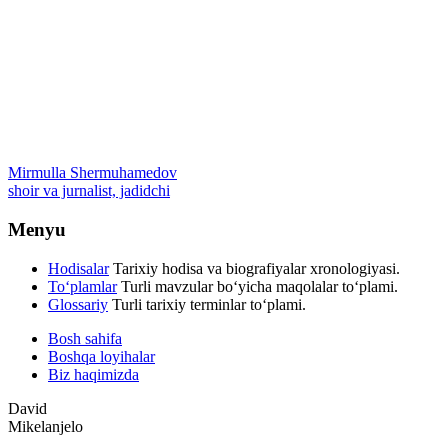
Mirmulla Shermuhamedov
shoir va jurnalist, jadidchi
Menyu
Hodisalar
Tarixiy hodisa va biografiyalar xronologiyasi.
To‘plamlar
Turli mavzular bo‘yicha maqolalar to‘plami.
Glossariy
Turli tarixiy terminlar to‘plami.
Bosh sahifa
Boshqa loyihalar
Biz haqimizda
David
Mikelanjelo