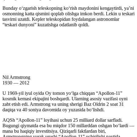
Bunday oʻzgarish teleskopning koʻrish maydonini kengaytirdi, yaʼni
osmonning katta qismini qoplab olishga imkon berdi. Lekin u teskari
tasvirni uzatdi. Kepler teleskopidan foydalangan astronomlar
“teskari dunyoni” kuzatishga odatlanib qoldi.
Nil Armstrong
1930 — 2012
U 1969-yil iyul oyida Oy tomon yoʻlga chiqqan “Apollon-11”
kosmik kemasi ekipajini boshqardi. Ularning asosiy vazifasi oyni
zabt etish edi. Armstrong va uning sherigi Baz Oldrin 2 soat 31
daqiqa va 40 soniya davomida oy yuzasida boʻlishdi.
AQSh “Apollon-11” loyihasi uchun 25 milliard dollar sarfladi.
Bugungi qiymatda esa bu miqdor 150 millarddan oshgan boʻlardi —
mana bu haqiqiy investitsiya. Qiziqarli faktlardan biri,
Armstrongning yurak urushi “Apollon-11” uchirilishi paytida