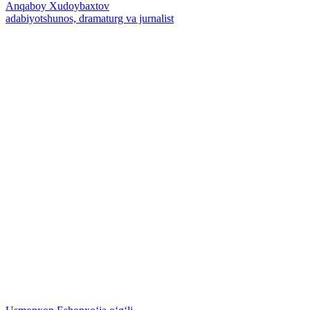
Anqaboy Xudoybaxtov
adabiyotshunos, dramaturg va jurnalist