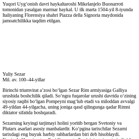
Yuqori Uygʻonish davri haykaltaroshi Mikelanjelo Buonarroti
tomonidan yasalgan marmar haykal. U ilk marta 1504-yil 8-iyunda
Italiyaning Florensiya shahri Piazza della Signoria maydonida
jamoatchilikka taqdim etilgan.
Yuliy Sezar
Mil. av. 100–44-yillar
Birinchi triumvirat aʼzosi boʻlgan Sezar Rim armiyasiga Galliya
urushida boshchilik qiladi. Soʻngra fuqarolar urushi davrida oʻzining
siyosiy raqibi boʻlgan Pompeyni magʻlub etadi va miloddan avvalgi
49-yildan 44-yilgacha, uning joniga qasd qilingunga qadar Rimni
diktator sifatida boshqaradi.
Sezarning keyingi tarjimayi holini yoritib bergan Svetoniy va
Plutarx asarlari asosiy manbalardir. Koʻpgina tarixchilar Sezarni
tarixdagi eng buyuk harbiy rahbarlardan biri deb hisoblaydi.