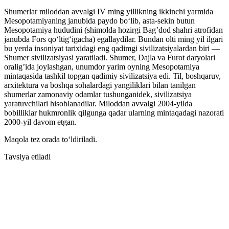
Shumerlar miloddan avvalgi IV ming yillikning ikkinchi yarmida
Mesopotamiyaning janubida paydo boʻlib, asta-sekin butun
Mesopotamiya hududini (shimolda hozirgi Bag’dod shahri atrofidan
janubda Fors qoʻltigʻigacha) egallaydilar. Bundan olti ming yil ilgari
bu yerda insoniyat tarixidagi eng qadimgi sivilizatsiyalardan biri —
Shumer sivilizatsiyasi yaratiladi. Shumer, Dajla va Furot daryolari
oralig’ida joylashgan, unumdor yarim oyning Mesopotamiya
mintaqasida tashkil topgan qadimiy sivilizatsiya edi. Til, boshqaruv,
arxitektura va boshqa sohalardagi yangiliklari bilan tanilgan
shumerlar zamonaviy odamlar tushunganidek, sivilizatsiya
yaratuvchilari hisoblanadilar. Miloddan avvalgi 2004-yilda
bobilliklar hukmronlik qilgunga qadar ularning mintaqadagi nazorati
2000-yil davom etgan.
Maqola tez orada toʻldiriladi.
Tavsiya etiladi