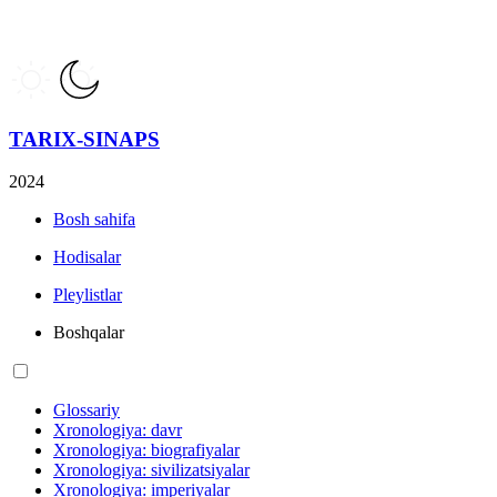
TARIX-SINAPS
2024
Bosh sahifa
Hodisalar
Pleylistlar
Boshqalar
Glossariy
Xronologiya: davr
Xronologiya: biografiyalar
Xronologiya: sivilizatsiyalar
Xronologiya: imperiyalar