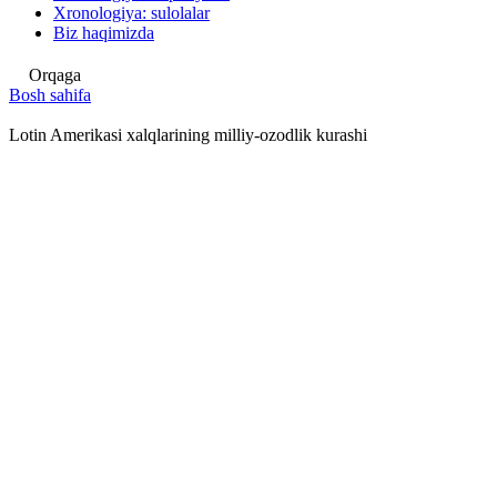
Xronologiya: sulolalar
Biz haqimizda
Orqaga
Bosh sahifa
Lotin Amerikasi xalqlarining milliy-ozodlik kurashi