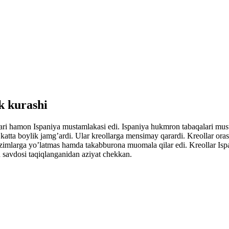
k kurashi
ari hamon Ispaniya mustamlakasi edi. Ispaniya hukmron tabaqalari mus
katta boylik jamg’ardi. Ular kreollarga mensimay qarardi. Kreollar ora
zimlarga yo’latmas hamda takabburona muomala qilar edi. Kreollar Ispa
 savdosi taqiqlanganidan aziyat chekkan.