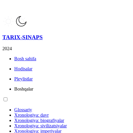
TARIX-SINAPS
2024
Bosh sahifa
Hodisalar
Pleylistlar
Boshqalar
Glossariy
Xronologiya: davr
Xronologiya: biografiyalar
Xronologiya: sivilizatsiyalar
Xronologiya: imperiyalar