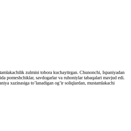
tamlakachilik zulmini tobora kuchaytirgan. Chunonchi, Ispaniyadan
sida pomeshchiklar, savdogarlar va ruhoniylar tabaqalari mavjud edi.
niya xazinasiga to’lanadigan og’ir soliqlardan, mustamlakachi