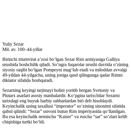
Yuliy Sezar
Mil. av. 100–44-yillar
Birinchi triumvirat aʼzosi boʻlgan Sezar Rim armiyasiga Galliya
urushida boshchilik qiladi. Soʻngra fuqarolar urushi davrida oʻzining
siyosiy raqibi boʻlgan Pompeyni magʻlub etadi va miloddan avvalgi
49-yildan 44-yilgacha, uning joniga qasd qilingunga qadar Rimni
diktator sifatida boshqaradi.
Sezarning keyingi tarjimayi holini yoritib bergan Svetoniy va
Plutarx asarlari asosiy manbalardir. Koʻpgina tarixchilar Sezarni
tarixdagi eng buyuk harbiy rahbarlardan biri deb hisoblaydi.
Keyinchalik uning taxallusi “imperator” soʻzining sinonimi sifatida
qabul qilindi: “Sezar” unvoni butun Rim imperiyasida qoʻllanilgan.
Bu esa keyinchalik nemischa “Kaiser” va ruscha “sar” soʻzlari kelib
chiqishiga turtki boʻldi.