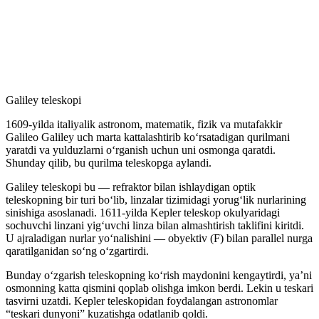
Galiley teleskopi
1609-yilda italiyalik astronom, matematik, fizik va mutafakkir
Galileo Galiley uch marta kattalashtirib koʻrsatadigan qurilmani
yaratdi va yulduzlarni oʻrganish uchun uni osmonga qaratdi.
Shunday qilib, bu qurilma teleskopga aylandi.
Galiley teleskopi bu — refraktor bilan ishlaydigan optik
teleskopning bir turi boʻlib, linzalar tizimidagi yorugʻlik nurlarining
sinishiga asoslanadi. 1611-yilda Kepler teleskop okulyaridagi
sochuvchi linzani yigʻuvchi linza bilan almashtirish taklifini kiritdi.
U ajraladigan nurlar yoʻnalishini — obyektiv (F) bilan parallel nurga
qaratilganidan soʻng oʻzgartirdi.
Bunday oʻzgarish teleskopning koʻrish maydonini kengaytirdi, yaʼni
osmonning katta qismini qoplab olishga imkon berdi. Lekin u teskari
tasvirni uzatdi. Kepler teleskopidan foydalangan astronomlar
“teskari dunyoni” kuzatishga odatlanib qoldi.