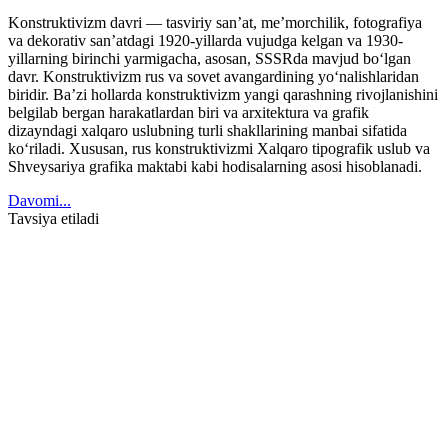
Konstruktivizm davri — tasviriy sanʼat, meʼmorchilik, fotografiya
va dekorativ sanʼatdagi 1920-yillarda vujudga kelgan va 1930-
yillarning birinchi yarmigacha, asosan, SSSRda mavjud boʻlgan
davr. Konstruktivizm rus va sovet avangardining yoʻnalishlaridan
biridir. Baʼzi hollarda konstruktivizm yangi qarashning rivojlanishini
belgilab bergan harakatlardan biri va arxitektura va grafik
dizayndagi xalqaro uslubning turli shakllarining manbai sifatida
koʻriladi. Xususan, rus konstruktivizmi Xalqaro tipografik uslub va
Shveysariya grafika maktabi kabi hodisalarning asosi hisoblanadi.
Davomi...
Tavsiya etiladi