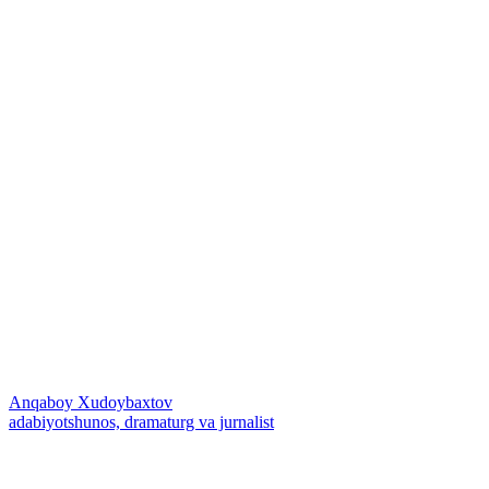
Anqaboy Xudoybaxtov
adabiyotshunos, dramaturg va jurnalist