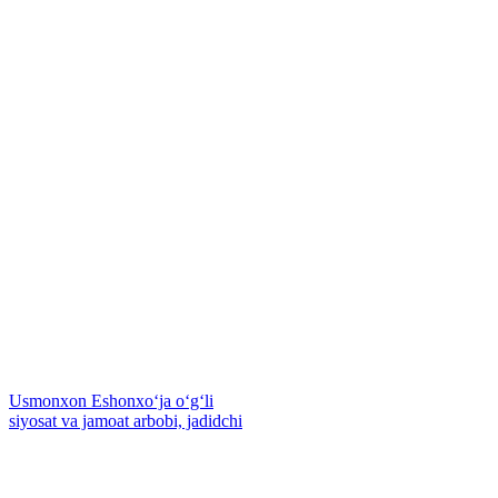
Usmonxon Eshonxoʻja oʻgʻli
siyosat va jamoat arbobi, jadidchi