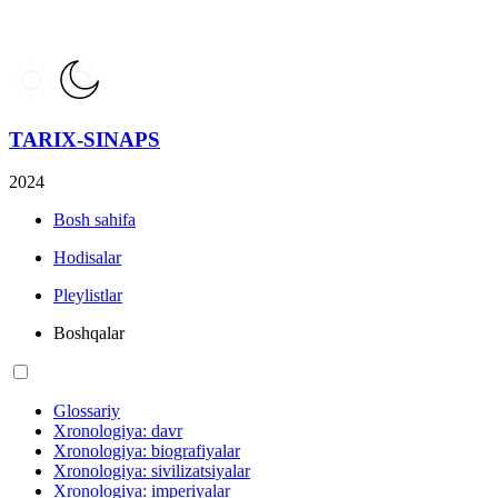
TARIX-SINAPS
2024
Bosh sahifa
Hodisalar
Pleylistlar
Boshqalar
Glossariy
Xronologiya: davr
Xronologiya: biografiyalar
Xronologiya: sivilizatsiyalar
Xronologiya: imperiyalar