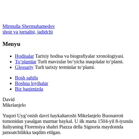
Mirmulla Shermuhamedov
shoir va jurnalist, jadidchi
Menyu
Hodisalar
Tarixiy hodisa va biografiyalar xronologiyasi.
To‘plamlar
Turli mavzular bo‘yicha maqolalar to‘plami.
Glossariy
Turli tarixiy terminlar to‘plami.
Bosh sahifa
Boshqa loyihalar
Biz haqimizda
David
Mikelanjelo
Yuqori Uygʻonish davri haykaltaroshi Mikelanjelo Buonarroti
tomonidan yasalgan marmar haykal. U ilk marta 1504-yil 8-iyunda
Italiyaning Florensiya shahri Piazza della Signoria maydonida
jamoatchilikka taqdim etilgan.