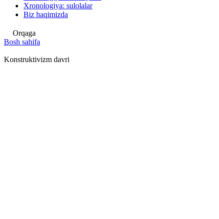
Xronologiya: sulolalar
Biz haqimizda
Orqaga
Bosh sahifa
Konstruktivizm davri