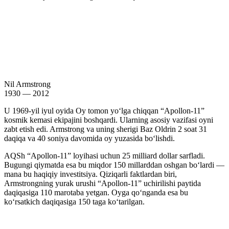
Nil Armstrong
1930 — 2012
U 1969-yil iyul oyida Oy tomon yoʻlga chiqqan “Apollon-11”
kosmik kemasi ekipajini boshqardi. Ularning asosiy vazifasi oyni
zabt etish edi. Armstrong va uning sherigi Baz Oldrin 2 soat 31
daqiqa va 40 soniya davomida oy yuzasida boʻlishdi.
AQSh “Apollon-11” loyihasi uchun 25 milliard dollar sarfladi.
Bugungi qiymatda esa bu miqdor 150 millarddan oshgan boʻlardi —
mana bu haqiqiy investitsiya. Qiziqarli faktlardan biri,
Armstrongning yurak urushi “Apollon-11” uchirilishi paytida
daqiqasiga 110 marotaba yetgan. Oyga qoʻnganda esa bu
koʻrsatkich daqiqasiga 150 taga koʻtarilgan.