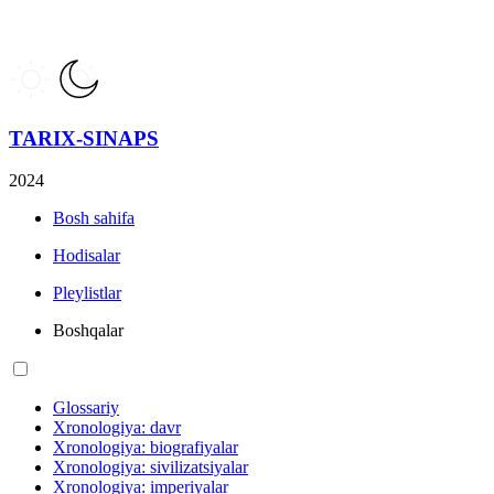
TARIX-SINAPS
2024
Bosh sahifa
Hodisalar
Pleylistlar
Boshqalar
Glossariy
Xronologiya: davr
Xronologiya: biografiyalar
Xronologiya: sivilizatsiyalar
Xronologiya: imperiyalar