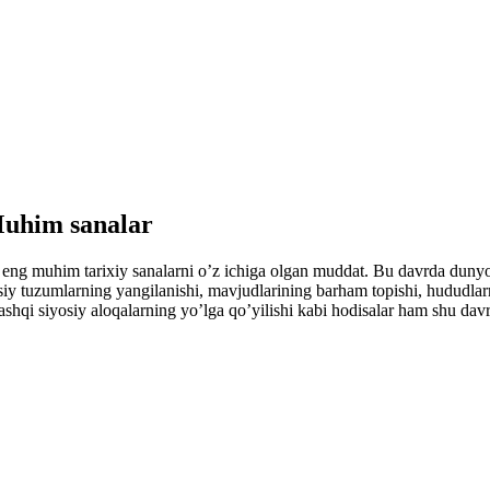
 Muhim sanalar
eng muhim tarixiy sanalarni o’z ichiga olgan muddat. Bu davrda dunyo m
siy tuzumlarning yangilanishi, mavjudlarining barham topishi, hududlarnin
 tashqi siyosiy aloqalarning yo’lga qo’yilishi kabi hodisalar ham shu d