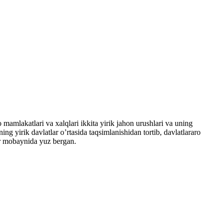
amlakatlari va xalqlari ikkita yirik jahon urushlari va uning
g yirik davlatlar o’rtasida taqsimlanishidan tortib, davlatlararo
avr mobaynida yuz bergan.