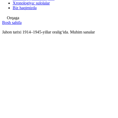
Xronologiya: sulolalar
Biz haqimizda
Orqaga
Bosh sahifa
Jahon tarixi 1914–1945-yillar oraligʻida. Muhim sanalar