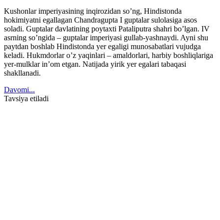
Kushonlar imperiyasining inqirozidan so’ng, Hindistonda
hokimiyatni egallagan Chandragupta I guptalar sulolasiga asos
soladi. Guptalar davlatining poytaxti Pataliputra shahri bo’lgan. IV
asrning so’ngida – guptalar imperiyasi gullab-yashnaydi. Ayni shu
paytdan boshlab Hindistonda yer egaligi munosabatlari vujudga
keladi. Hukmdorlar o’z yaqinlari – amaldorlari, harbiy boshliqlariga
yer-mulklar in’om etgan. Natijada yirik yer egalari tabaqasi
shakllanadi.
Davomi...
Tavsiya etiladi