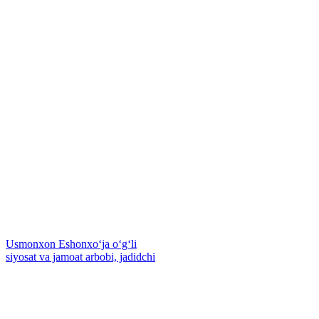
Usmonxon Eshonxoʻja oʻgʻli
siyosat va jamoat arbobi, jadidchi