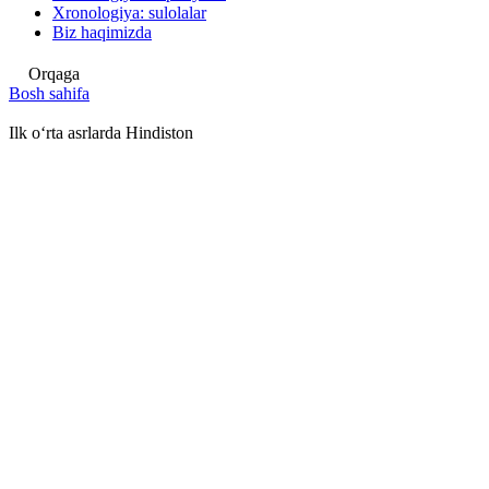
Xronologiya: sulolalar
Biz haqimizda
Orqaga
Bosh sahifa
Ilk oʻrta asrlarda Hindiston