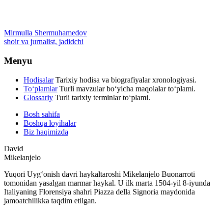
Mirmulla Shermuhamedov
shoir va jurnalist, jadidchi
Menyu
Hodisalar
Tarixiy hodisa va biografiyalar xronologiyasi.
To‘plamlar
Turli mavzular bo‘yicha maqolalar to‘plami.
Glossariy
Turli tarixiy terminlar to‘plami.
Bosh sahifa
Boshqa loyihalar
Biz haqimizda
David
Mikelanjelo
Yuqori Uygʻonish davri haykaltaroshi Mikelanjelo Buonarroti
tomonidan yasalgan marmar haykal. U ilk marta 1504-yil 8-iyunda
Italiyaning Florensiya shahri Piazza della Signoria maydonida
jamoatchilikka taqdim etilgan.