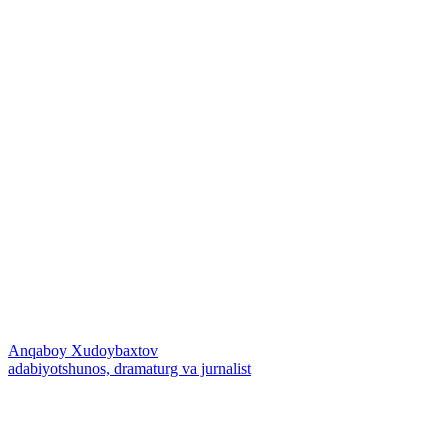
Anqaboy Xudoybaxtov
adabiyotshunos, dramaturg va jurnalist