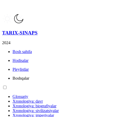
TARIX-SINAPS
2024
Bosh sahifa
Hodisalar
Pleylistlar
Boshqalar
Glossariy
Xronologiya: davr
Xronologiya: biografiyalar
Xronologiya: sivilizatsiyalar
Xronologiya: imperiyalar