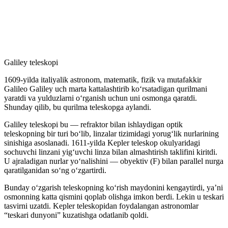
Galiley teleskopi
1609-yilda italiyalik astronom, matematik, fizik va mutafakkir
Galileo Galiley uch marta kattalashtirib koʻrsatadigan qurilmani
yaratdi va yulduzlarni oʻrganish uchun uni osmonga qaratdi.
Shunday qilib, bu qurilma teleskopga aylandi.
Galiley teleskopi bu — refraktor bilan ishlaydigan optik
teleskopning bir turi boʻlib, linzalar tizimidagi yorugʻlik nurlarining
sinishiga asoslanadi. 1611-yilda Kepler teleskop okulyaridagi
sochuvchi linzani yigʻuvchi linza bilan almashtirish taklifini kiritdi.
U ajraladigan nurlar yoʻnalishini — obyektiv (F) bilan parallel nurga
qaratilganidan soʻng oʻzgartirdi.
Bunday oʻzgarish teleskopning koʻrish maydonini kengaytirdi, yaʼni
osmonning katta qismini qoplab olishga imkon berdi. Lekin u teskari
tasvirni uzatdi. Kepler teleskopidan foydalangan astronomlar
“teskari dunyoni” kuzatishga odatlanib qoldi.