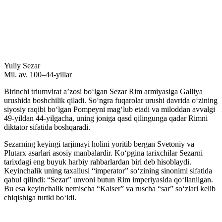
Yuliy Sezar
Mil. av. 100–44-yillar
Birinchi triumvirat aʼzosi boʻlgan Sezar Rim armiyasiga Galliya
urushida boshchilik qiladi. Soʻngra fuqarolar urushi davrida oʻzining
siyosiy raqibi boʻlgan Pompeyni magʻlub etadi va miloddan avvalgi
49-yildan 44-yilgacha, uning joniga qasd qilingunga qadar Rimni
diktator sifatida boshqaradi.
Sezarning keyingi tarjimayi holini yoritib bergan Svetoniy va
Plutarx asarlari asosiy manbalardir. Koʻpgina tarixchilar Sezarni
tarixdagi eng buyuk harbiy rahbarlardan biri deb hisoblaydi.
Keyinchalik uning taxallusi “imperator” soʻzining sinonimi sifatida
qabul qilindi: “Sezar” unvoni butun Rim imperiyasida qoʻllanilgan.
Bu esa keyinchalik nemischa “Kaiser” va ruscha “sar” soʻzlari kelib
chiqishiga turtki boʻldi.