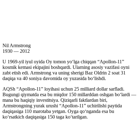
Nil Armstrong
1930 — 2012
U 1969-yil iyul oyida Oy tomon yoʻlga chiqqan “Apollon-11”
kosmik kemasi ekipajini boshqardi. Ularning asosiy vazifasi oyni
zabt etish edi. Armstrong va uning sherigi Baz Oldrin 2 soat 31
daqiqa va 40 soniya davomida oy yuzasida boʻlishdi.
AQSh “Apollon-11” loyihasi uchun 25 milliard dollar sarfladi.
Bugungi qiymatda esa bu miqdor 150 millarddan oshgan boʻlardi —
mana bu haqiqiy investitsiya. Qiziqarli faktlardan biri,
Armstrongning yurak urushi “Apollon-11” uchirilishi paytida
daqiqasiga 110 marotaba yetgan. Oyga qoʻnganda esa bu
koʻrsatkich daqiqasiga 150 taga koʻtarilgan.