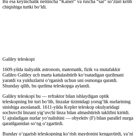
Bu esa keyinchalik nemischa “Kaiser” va ruscha “sar” soʻzlari kelib
chiqishiga turtki boʻldi.
Galiley teleskopi
1609-yilda italiyalik astronom, matematik, fizik va mutafakkir
Galileo Galiley uch marta kattalashtirib koʻrsatadigan qurilmani
yaratdi va yulduzlarni oʻrganish uchun uni osmonga qaratdi.
Shunday qilib, bu qurilma teleskopga aylandi.
Galiley teleskopi bu — refraktor bilan ishlaydigan optik
teleskopning bir turi boʻlib, linzalar tizimidagi yorugʻlik nurlarining
sinishiga asoslanadi. 1611-yilda Kepler teleskop okulyaridagi
sochuvchi linzani yigʻuvchi linza bilan almashtirish taklifini kiritdi.
U ajraladigan nurlar yoʻnalishini — obyektiv (F) bilan parallel nurga
qaratilganidan soʻng oʻzgartirdi.
Bunday oʻzgarish teleskopning koʻrish maydonini kengaytirdi, yaʼni