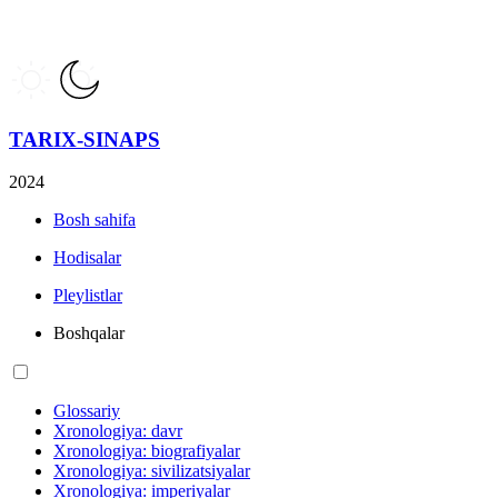
TARIX-SINAPS
2024
Bosh sahifa
Hodisalar
Pleylistlar
Boshqalar
Glossariy
Xronologiya: davr
Xronologiya: biografiyalar
Xronologiya: sivilizatsiyalar
Xronologiya: imperiyalar