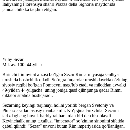
Italiyaning Florensiya shahri Piazza della Signoria maydonida
jamoatchilikka taqdim etilgan.
Yuliy Sezar
Mil. av. 100–44-yillar
Birinchi triumvirat aʼzosi boʻlgan Sezar Rim armiyasiga Galliya
urushida boshchilik qiladi. Soʻngra fuqarolar urushi davrida oʻzining
siyosiy raqibi boʻlgan Pompeyni magʻlub etadi va miloddan avvalgi
49-yildan 44-yilgacha, uning joniga qasd qilingunga qadar Rimni
diktator sifatida boshqaradi.
Sezarning keyingi tarjimayi holini yoritib bergan Svetoniy va
Plutarx asarlari asosiy manbalardir. Koʻpgina tarixchilar Sezarni
tarixdagi eng buyuk harbiy rahbarlardan biri deb hisoblaydi.
Keyinchalik uning taxallusi “imperator” soʻzining sinonimi sifatida
qabul qilindi: “Sezar” unvoni butun Rim imperiyasida qoʻllanilgan.