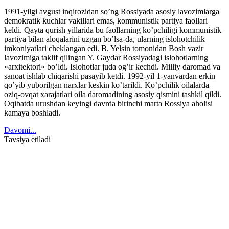
1991-yilgi avgust inqirozidan so’ng Rossiyada asosiy lavozimlarga
demokratik kuchlar vakillari emas, kommunistik partiya faollari
keldi. Qayta qurish yillarida bu faollarning ko’pchiligi kommunistik
partiya bilan aloqalarini uzgan bo’lsa-da, ularning islohotchilik
imkoniyatlari cheklangan edi. B. Yelsin tomonidan Bosh vazir
lavozimiga taklif qilingan Y. Gaydar Rossiyadagi islohotlarning
«arxitektori» bo’ldi. Islohotlar juda og’ir kechdi. Milliy daromad va
sanoat ishlab chiqarishi pasayib ketdi. 1992-yil 1-yanvardan erkin
qo’yib yuborilgan narxlar keskin ko’tarildi. Ko’pchilik oilalarda
oziq-ovqat xarajatlari oila daromadining asosiy qismini tashkil qildi.
Oqibatda urushdan keyingi davrda birinchi marta Rossiya aholisi
kamaya boshladi.
Davomi...
Tavsiya etiladi