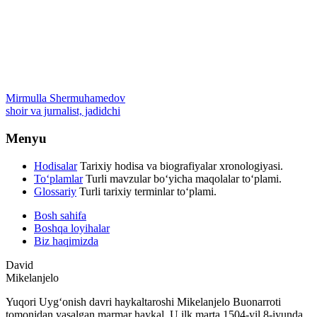
Mirmulla Shermuhamedov
shoir va jurnalist, jadidchi
Menyu
Hodisalar
Tarixiy hodisa va biografiyalar xronologiyasi.
To‘plamlar
Turli mavzular bo‘yicha maqolalar to‘plami.
Glossariy
Turli tarixiy terminlar to‘plami.
Bosh sahifa
Boshqa loyihalar
Biz haqimizda
David
Mikelanjelo
Yuqori Uygʻonish davri haykaltaroshi Mikelanjelo Buonarroti
tomonidan yasalgan marmar haykal. U ilk marta 1504-yil 8-iyunda