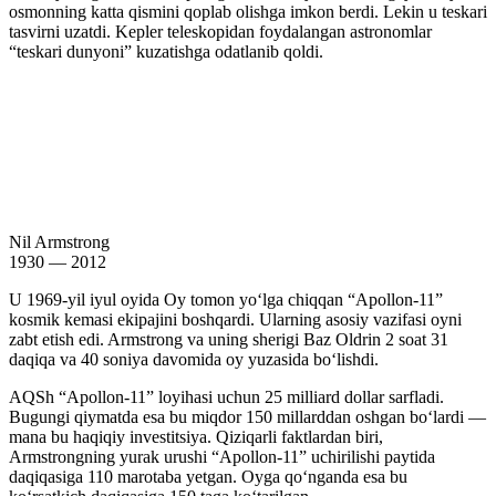
osmonning katta qismini qoplab olishga imkon berdi. Lekin u teskari
tasvirni uzatdi. Kepler teleskopidan foydalangan astronomlar
“teskari dunyoni” kuzatishga odatlanib qoldi.
Nil Armstrong
1930 — 2012
U 1969-yil iyul oyida Oy tomon yoʻlga chiqqan “Apollon-11”
kosmik kemasi ekipajini boshqardi. Ularning asosiy vazifasi oyni
zabt etish edi. Armstrong va uning sherigi Baz Oldrin 2 soat 31
daqiqa va 40 soniya davomida oy yuzasida boʻlishdi.
AQSh “Apollon-11” loyihasi uchun 25 milliard dollar sarfladi.
Bugungi qiymatda esa bu miqdor 150 millarddan oshgan boʻlardi —
mana bu haqiqiy investitsiya. Qiziqarli faktlardan biri,
Armstrongning yurak urushi “Apollon-11” uchirilishi paytida
daqiqasiga 110 marotaba yetgan. Oyga qoʻnganda esa bu