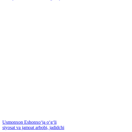
Usmonxon Eshonxoʻja oʻgʻli
siyosat va jamoat arbobi, jadidchi