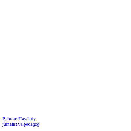
Bahrom Haydariy
jurnalist va pedagog