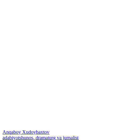
Anqaboy Xudoybaxtov
adabiyotshunos, dramaturg va jurnalist