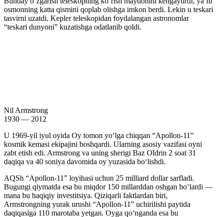
Bunday oʻzgarish teleskopning koʻrish maydonini kengaytirdi, yaʼni
osmonning katta qismini qoplab olishga imkon berdi. Lekin u teskari
tasvirni uzatdi. Kepler teleskopidan foydalangan astronomlar
“teskari dunyoni” kuzatishga odatlanib qoldi.
Nil Armstrong
1930 — 2012
U 1969-yil iyul oyida Oy tomon yoʻlga chiqqan “Apollon-11”
kosmik kemasi ekipajini boshqardi. Ularning asosiy vazifasi oyni
zabt etish edi. Armstrong va uning sherigi Baz Oldrin 2 soat 31
daqiqa va 40 soniya davomida oy yuzasida boʻlishdi.
AQSh “Apollon-11” loyihasi uchun 25 milliard dollar sarfladi.
Bugungi qiymatda esa bu miqdor 150 millarddan oshgan boʻlardi —
mana bu haqiqiy investitsiya. Qiziqarli faktlardan biri,
Armstrongning yurak urushi “Apollon-11” uchirilishi paytida
daqiqasiga 110 marotaba yetgan. Oyga qoʻnganda esa bu