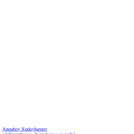
Anqaboy Xudoybaxtov