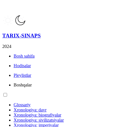
TARIX-SINAPS
2024
Bosh sahifa
Hodisalar
Pleylistlar
Boshqalar
Glossariy
Xronologiya: davr
Xronologiya: biografiyalar
Xronologiya: sivilizatsiyalar
Xronologiya: imperiyalar