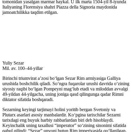
tomonidan yasalgan marmar haykal. U ilk marta 1504-yil 8-iyunda
Italiyaning Florensiya shahri Piazza della Signoria maydonida
jamoatchilikka taqdim etilgan.
Yuliy Sezar
Mil. av. 100–44-yillar
Birinchi triumvirat aʼzosi boʻlgan Sezar Rim armiyasiga Galliya
urushida boshchilik qiladi. Soʻngra fuqarolar urushi davrida oʻzining
siyosiy raqibi boʻlgan Pompeyni magʻlub etadi va miloddan avvalgi
49-yildan 44-yilgacha, uning joniga qasd qilingunga qadar Rimni
diktator sifatida boshqaradi.
Sezarning keyingi tarjimayi holini yoritib bergan Svetoniy va
Plutarx asarlari asosiy manbalardir. Koʻpgina tarixchilar Sezarni
tarixdagi eng buyuk harbiy rahbarlardan biri deb hisoblaydi.
Keyinchalik uning taxallusi “imperator” soʻzining sinonimi sifatida
qabul qilindi: “Sezar” unvoni butun Rim imperiyasida qoʻllanilgan.