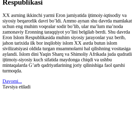
Respublikasi
XX asrning ikkinchi yarmi Eron jamiyatida ijtimoiy-iqtisodiy va
siyosiy beqarorlik davri bo’ldi. Ammo aynan shu davrda mamlakat
uchun eng muhim voqealar sodir bo’lib, ular ma’lum ma’noda
zamonaviy Eronning taraqqiyot yo’lini belgilab berdi. Shu davrda
Eron Islom Respublikasida muhim siyosiy jarayonlar yuz berib,
jahon tarixida ilk bor inqilobiy islom XX asrda butun islom
sivilizatsiyasi oldida turgan muammolarni hal qilishning vositasiga
aylandi. Islom dini Yaqin Sharq va Shimoliy Afrikada juda qudratli
ijtimoiy-siyosiy kuch sifatida maydonga chiqdi va ushbu
mintaqalarda G’arb qadriyatlarining joriy qilinishiga faol qarshi
turmoqda.
Davomi...
Tavsiya etiladi