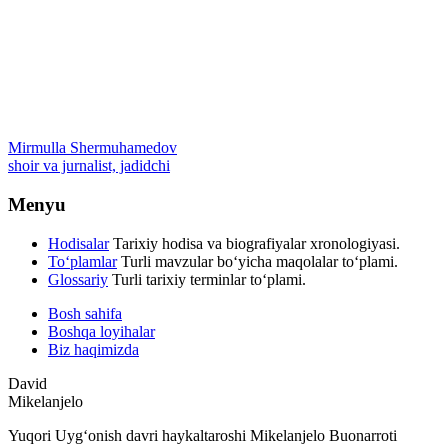
Mirmulla Shermuhamedov
shoir va jurnalist, jadidchi
Menyu
Hodisalar
Tarixiy hodisa va biografiyalar xronologiyasi.
To‘plamlar
Turli mavzular bo‘yicha maqolalar to‘plami.
Glossariy
Turli tarixiy terminlar to‘plami.
Bosh sahifa
Boshqa loyihalar
Biz haqimizda
David
Mikelanjelo
Yuqori Uygʻonish davri haykaltaroshi Mikelanjelo Buonarroti