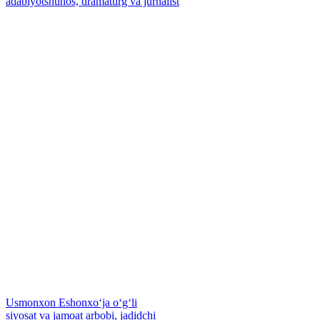
adabiyotshunos, dramaturg va jurnalist
Usmonxon Eshonxoʻja oʻgʻli
siyosat va jamoat arbobi, jadidchi