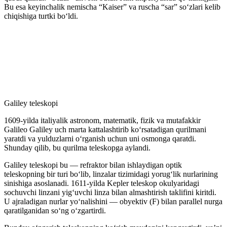
Bu esa keyinchalik nemischa “Kaiser” va ruscha “sar” soʻzlari kelib
chiqishiga turtki boʻldi.
Galiley teleskopi
1609-yilda italiyalik astronom, matematik, fizik va mutafakkir
Galileo Galiley uch marta kattalashtirib koʻrsatadigan qurilmani
yaratdi va yulduzlarni oʻrganish uchun uni osmonga qaratdi.
Shunday qilib, bu qurilma teleskopga aylandi.
Galiley teleskopi bu — refraktor bilan ishlaydigan optik
teleskopning bir turi boʻlib, linzalar tizimidagi yorugʻlik nurlarining
sinishiga asoslanadi. 1611-yilda Kepler teleskop okulyaridagi
sochuvchi linzani yigʻuvchi linza bilan almashtirish taklifini kiritdi.
U ajraladigan nurlar yoʻnalishini — obyektiv (F) bilan parallel nurga
qaratilganidan soʻng oʻzgartirdi.