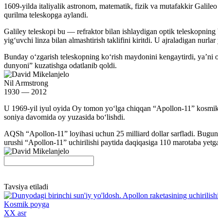
1609-yilda italiyalik astronom, matematik, fizik va mutafakkir Galile
qurilma teleskopga aylandi.
Galiley teleskopi bu — refraktor bilan ishlaydigan optik teleskopning b
yigʻuvchi linza bilan almashtirish taklifini kiritdi. U ajraladigan nurla
Bunday oʻzgarish teleskopning koʻrish maydonini kengaytirdi, yaʼni o
dunyoni” kuzatishga odatlanib qoldi.
Nil Armstrong
1930 — 2012
U 1969-yil iyul oyida Oy tomon yoʻlga chiqqan “Apollon-11” kosmik ke
soniya davomida oy yuzasida boʻlishdi.
AQSh “Apollon-11” loyihasi uchun 25 milliard dollar sarfladi. Bugun
urushi “Apollon-11” uchirilishi paytida daqiqasiga 110 marotaba yetg
Tavsiya etiladi
Kosmik poyga
XX asr