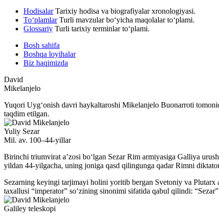
Hodisalar
Tarixiy hodisa va biografiyalar xronologiyasi.
To‘plamlar
Turli mavzular bo‘yicha maqolalar to‘plami.
Glossariy
Turli tarixiy terminlar to‘plami.
Bosh sahifa
Boshqa loyihalar
Biz haqimizda
David
Mikelanjelo
Yuqori Uygʻonish davri haykaltaroshi Mikelanjelo Buonarroti tomonid
taqdim etilgan.
Yuliy Sezar
Mil. av. 100–44-yillar
Birinchi triumvirat aʼzosi boʻlgan Sezar Rim armiyasiga Galliya urush
yildan 44-yilgacha, uning joniga qasd qilingunga qadar Rimni diktator
Sezarning keyingi tarjimayi holini yoritib bergan Svetoniy va Plutarx 
taxallusi “imperator” soʻzining sinonimi sifatida qabul qilindi: “Seza
Galiley teleskopi