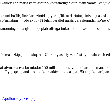
o Galiley uch marta kattalashtirib koʻrsatadigan qurilmani yaratdi va yu
ir turi boʻlib, linzalar tizimidagi yorugʻlik nurlarining sinishiga asosl
r yoʻnalishini — obyektiv (F) bilan parallel nurga qaratilganidan soʻng oʻ
smonning katta qismini qoplab olishga imkon berdi. Lekin u teskari tas
masi ekipajini boshqardi. Ularning asosiy vazifasi oyni zabt etish ed
gi qiymatda esa bu miqdor 150 millarddan oshgan boʻlardi — mana bu haq
an. Oyga qoʻnganda esa bu koʻrsatkich daqiqasiga 150 taga koʻtarilgan.