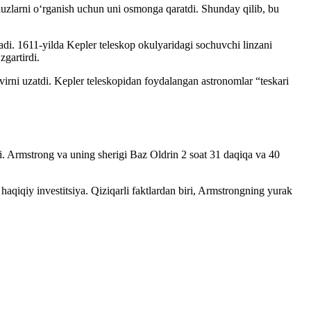
lduzlarni oʻrganish uchun uni osmonga qaratdi. Shunday qilib, bu
anadi. 1611-yilda Kepler teleskop okulyaridagi sochuvchi linzani
zgartirdi.
virni uzatdi. Kepler teleskopidan foydalangan astronomlar “teskari
i. Armstrong va uning sherigi Baz Oldrin 2 soat 31 daqiqa va 40
iqiy investitsiya. Qiziqarli faktlardan biri, Armstrongning yurak