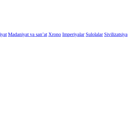
yat
Madaniyat va sanʼat
Xrono
Imperiyalar
Sulolalar
Sivilizatsiya