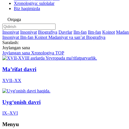
Xronologiya: sulolalar
Biz haqimizda
Orqaga
Insoniyat
Insoniyat
Biografiya
Davrlar
Ilm-fan
Ilm-fan
Koinot
Madani
Insoniyat
Ilm-fan
Koinot
Madaniyat va sanʼat
Biografiya
Saralash:
Joylangan sana
Joylangan sana
Xronologiya
TOP
Maʼrifat davri
XVII–XX
Uygʻonish davri
IX–XVI
Menyu