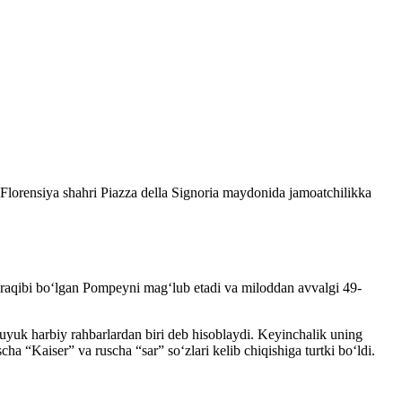
Florensiya shahri Piazza della Signoria maydonida jamoatchilikka
iy raqibi boʻlgan Pompeyni magʻlub etadi va miloddan avvalgi 49-
 buyuk harbiy rahbarlardan biri deb hisoblaydi. Keyinchalik uning
ha “Kaiser” va ruscha “sar” soʻzlari kelib chiqishiga turtki boʻldi.