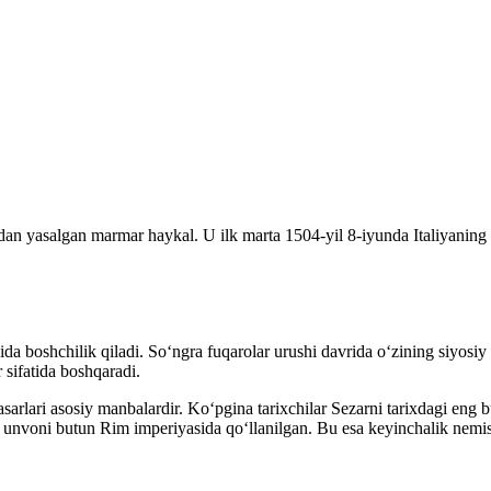
an yasalgan marmar haykal. U ilk marta 1504-yil 8-iyunda Italiyaning 
ida boshchilik qiladi. Soʻngra fuqarolar urushi davrida oʻzining siyos
 sifatida boshqaradi.
asarlari asosiy manbalardir. Koʻpgina tarixchilar Sezarni tarixdagi eng
r” unvoni butun Rim imperiyasida qoʻllanilgan. Bu esa keyinchalik nemisc