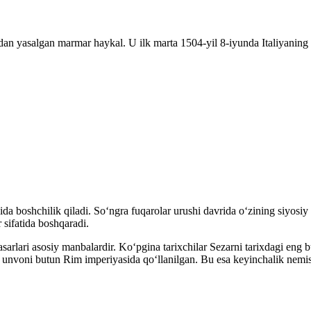
an yasalgan marmar haykal. U ilk marta 1504-yil 8-iyunda Italiyaning 
ida boshchilik qiladi. Soʻngra fuqarolar urushi davrida oʻzining siyos
 sifatida boshqaradi.
asarlari asosiy manbalardir. Koʻpgina tarixchilar Sezarni tarixdagi eng
r” unvoni butun Rim imperiyasida qoʻllanilgan. Bu esa keyinchalik nemisc