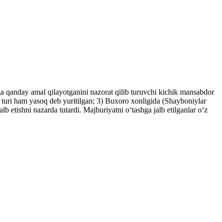
a qanday amal qilayotganini nazorat qilib turuvchi kichik mansabdor
iq turi ham yasoq deb yuritilgan; 3) Buxoro xonligida (Shayboniylar
b etishni nazarda tutardi. Majburiyatni oʻtashga jalb etilganlar oʻz