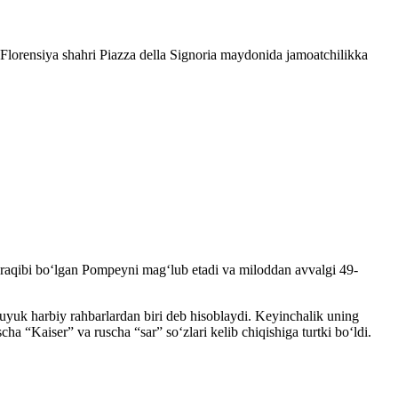
Florensiya shahri Piazza della Signoria maydonida jamoatchilikka
iy raqibi boʻlgan Pompeyni magʻlub etadi va miloddan avvalgi 49-
 buyuk harbiy rahbarlardan biri deb hisoblaydi. Keyinchalik uning
ha “Kaiser” va ruscha “sar” soʻzlari kelib chiqishiga turtki boʻldi.