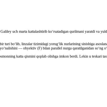
o Galiley uch marta kattalashtirib koʻrsatadigan qurilmani yaratdi va yu
ir turi boʻlib, linzalar tizimidagi yorugʻlik nurlarining sinishiga asosl
r yoʻnalishini — obyektiv (F) bilan parallel nurga qaratilganidan soʻng oʻ
smonning katta qismini qoplab olishga imkon berdi. Lekin u teskari tas