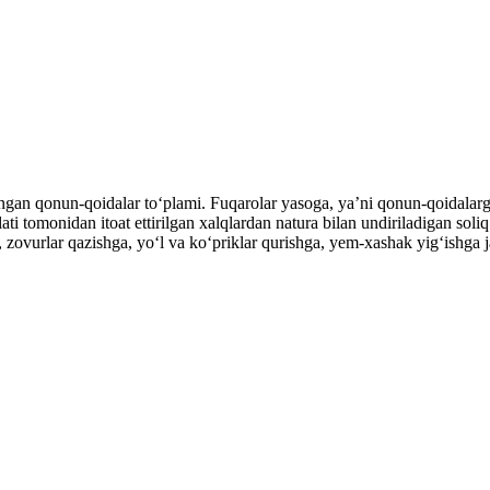
gan qonun-qoidalar toʻplami. Fuqarolar yasoga, yaʼni qonun-qoidalarg
ti tomonidan itoat ettirilgan xalqlardan natura bilan undiriladigan sol
zovurlar qazishga, yoʻl va koʻpriklar qurishga, yem-xashak yigʻishga jal