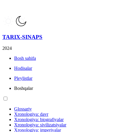
TARIX-SINAPS
2024
Bosh sahifa
Hodisalar
Pleylistlar
Boshqalar
Glossariy
Xronologiya: davr
Xronologiya: biografiyalar
Xronologiya: sivilizatsiyalar
Xronologiya: imperiyalar