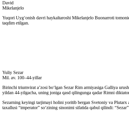
David
Mikelanjelo
Yuqori Uygʻonish davri haykaltaroshi Mikelanjelo Buonarroti tomonid
taqdim etilgan.
Yuliy Sezar
Mil. av. 100–44-yillar
Birinchi triumvirat aʼzosi boʻlgan Sezar Rim armiyasiga Galliya urush
yildan 44-yilgacha, uning joniga qasd qilingunga qadar Rimni diktator
Sezarning keyingi tarjimayi holini yoritib bergan Svetoniy va Plutarx 
taxallusi “imperator” soʻzining sinonimi sifatida qabul qilindi: “Seza