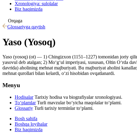
Xronologiya: sulolalar
Biz haqimizda
Orqaga
Glossariyga qaytish
Yaso (Yosoq)
Yaso (yosoq) (ot) — 1) Chingizxon (1151–1227) tomonidan joriy qilin
yasovul deb atalgan; 2) Moʻgʻul imperiyasi, xususan, Oltin Oʻrda davla
davrida) aholining mehnat majburiyati. Bu majburiyat aholini kanallar, 
mehnat qurollari bilan kelardi, oʻzi hisobidan ovqatlanardi.
Menyu
Hodisalar
Tarixiy hodisa va biografiyalar xronologiyasi.
To‘plamlar
Turli mavzular bo‘yicha maqolalar to‘plami.
Glossariy
Turli tarixiy terminlar to‘plami.
Bosh sahifa
Boshqa loyihalar
Biz haqimizda