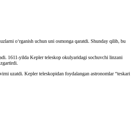
lduzlarni oʻrganish uchun uni osmonga qaratdi. Shunday qilib, bu
anadi. 1611-yilda Kepler teleskop okulyaridagi sochuvchi linzani
zgartirdi.
virni uzatdi. Kepler teleskopidan foydalangan astronomlar “teskari