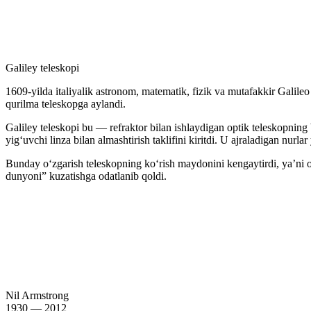
Galiley teleskopi
1609-yilda italiyalik astronom, matematik, fizik va mutafakkir Galile
qurilma teleskopga aylandi.
Galiley teleskopi bu — refraktor bilan ishlaydigan optik teleskopning b
yigʻuvchi linza bilan almashtirish taklifini kiritdi. U ajraladigan nurla
Bunday oʻzgarish teleskopning koʻrish maydonini kengaytirdi, yaʼni o
dunyoni” kuzatishga odatlanib qoldi.
Nil Armstrong
1930 — 2012