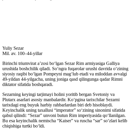
Yuliy Sezar
Mil. av. 100–44-yillar
Birinchi triumvirat aʼzosi boʻlgan Sezar Rim armiyasiga Galliya
urushida boshchilik qiladi. Soʻngra fuqarolar urushi davrida oʻzining
siyosiy raqibi boʻlgan Pompeyni magʻlub etadi va miloddan avvalgi
49-yildan 44-yilgacha, uning joniga qasd qilingunga qadar Rimni
diktator sifatida boshqaradi.
Sezarning keyingi tarjimayi holini yoritib bergan Svetoniy va
Plutarx asarlari asosiy manbalardir. Koʻpgina tarixchilar Sezarni
tarixdagi eng buyuk harbiy rahbarlardan biri deb hisoblaydi.
Keyinchalik uning taxallusi “imperator” soʻzining sinonimi sifatida
qabul qilindi: “Sezar” unvoni butun Rim imperiyasida qoʻllanilgan.
Bu esa keyinchalik nemischa “Kaiser” va ruscha “sar” soʻzlari kelib
chiqishiga turtki boʻldi.