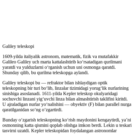
Galiley teleskopi
1609-yilda italiyalik astronom, matematik, fizik va mutafakkir
Galileo Galiley uch marta kattalashtirib koʻrsatadigan qurilmani
yaratdi va yulduzlarni oʻrganish uchun uni osmonga qaratdi.
Shunday qilib, bu qurilma teleskopga aylandi.
Galiley teleskopi bu — refraktor bilan ishlaydigan optik
teleskopning bir turi boʻlib, linzalar tizimidagi yorugʻlik nurlarining
sinishiga asoslanadi. 1611-yilda Kepler teleskop okulyaridagi
sochuvchi linzani yigʻuvchi linza bilan almashtirish taklifini kiritdi.
U ajraladigan nurlar yoʻnalishini — obyektiv (F) bilan parallel nurga
qaratilganidan soʻng oʻzgartirdi.
Bunday oʻzgarish teleskopning koʻrish maydonini kengaytirdi, yaʼni
osmonning katta qismini qoplab olishga imkon berdi. Lekin u teskari
tasvirni uzatdi. Kepler teleskopidan foydalangan astronomlar