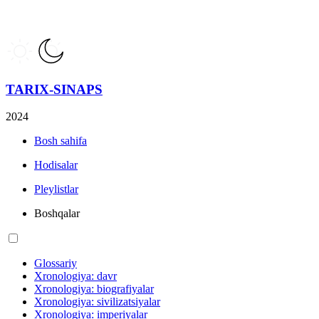
TARIX-SINAPS
2024
Bosh sahifa
Hodisalar
Pleylistlar
Boshqalar
Glossariy
Xronologiya: davr
Xronologiya: biografiyalar
Xronologiya: sivilizatsiyalar
Xronologiya: imperiyalar