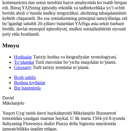
kommunizm) dan ustun turishini hayot amaliyotida koʻrsatib bergan
edi. Biroq YAISning iqtisodiy erkinlik va tadbirkorlikka yoʻl ochib
berishi aholi oʻrtasida mulkiy tengsizlikni, aholining tabaqalanishini
keltirib chiqarardi. Bu esa sotsializmning prinsipial tamoyillariga zid
boʻlganligi sababli 20-yillaroʻrtalaridan YAISga asta-sekin barham
berilib, davlat monopol iqtisodiyoti, mulkni sotsiallashtirish siyosati
joriy etila boshlandi.
Menyu
Hodisalar
Tarixiy hodisa va biografiyalar xronologiyasi.
To‘plamlar
Turli mavzular bo‘yicha maqolalar to‘plami.
Glossariy
Turli tarixiy terminlar to‘plami.
Bosh sahifa
Boshqa loyihalar
Biz haqimizda
David
Mikelanjelo
Yuqori Uygʻonish davri haykaltaroshi Mikelanjelo Buonarroti
tomonidan yasalgan marmar haykal. U ilk marta 1504-yil 8-iyunda
Italiyaning Florensiya shahri Piazza della Signoria maydonida
jamoatchilikka taqdim etilgan.