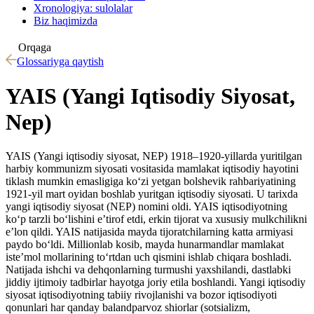
Xronologiya: sulolalar
Biz haqimizda
Orqaga
Glossariyga qaytish
YAIS (Yangi Iqtisodiy Siyosat,
Nep)
YAIS (Yangi iqtisodiy siyosat, NEP) 1918–1920-yillarda yuritilgan
harbiy kommunizm siyosati vositasida mamlakat iqtisodiy hayotini
tiklash mumkin emasligiga koʻzi yetgan bolshevik rahbariyatining
1921-yil mart oyidan boshlab yuritgan iqtisodiy siyosati. U tarixda
yangi iqtisodiy siyosat (NEP) nomini oldi. YAIS iqtisodiyotning
koʻp tarzli boʻlishini eʼtirof etdi, erkin tijorat va xususiy mulkchilikni
eʼlon qildi. YAIS natijasida mayda tijoratchilarning katta armiyasi
paydo boʻldi. Millionlab kosib, mayda hunarmandlar mamlakat
isteʼmol mollarining toʻrtdan uch qismini ishlab chiqara boshladi.
Natijada ishchi va dehqonlarning turmushi yaxshilandi, dastlabki
jiddiy ijtimoiy tadbirlar hayotga joriy etila boshlandi. Yangi iqtisodiy
siyosat iqtisodiyotning tabiiy rivojlanishi va bozor iqtisodiyoti
qonunlari har qanday balandparvoz shiorlar (sotsializm,