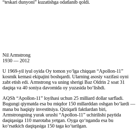
“teskari dunyoni” kuzatishga odatlanib qoldi.
Nil Armstrong
1930 — 2012
U 1969-yil iyul oyida Oy tomon yoʻlga chiqqan “Apollon-11”
kosmik kemasi ekipajini boshqardi. Ularning asosiy vazifasi oyni
zabt etish edi. Armstrong va uning sherigi Baz Oldrin 2 soat 31
daqiqa va 40 soniya davomida oy yuzasida boʻlishdi.
AQSh “Apollon-11” loyihasi uchun 25 milliard dollar sarfladi.
Bugungi qiymatda esa bu miqdor 150 millarddan oshgan boʻlardi —
mana bu haqiqiy investitsiya. Qiziqarli faktlardan biri,
Armstrongning yurak urushi “Apollon-11” uchirilishi paytida
daqiqasiga 110 marotaba yetgan. Oyga qoʻnganda esa bu
koʻrsatkich daqiqasiga 150 taga koʻtarilgan.