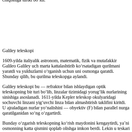
Galiley teleskopi
1609-yilda italiyalik astronom, matematik, fizik va mutafakkir
Galileo Galiley uch marta kattalashtirib koʻrsatadigan qurilmani
yaratdi va yulduzlarni oʻrganish uchun uni osmonga qaratdi.
Shunday qilib, bu qurilma teleskopga aylandi.
Galiley teleskopi bu — refraktor bilan ishlaydigan optik
teleskopning bir turi boʻlib, linzalar tizimidagi yorugʻlik nurlarining
sinishiga asoslanadi. 1611-yilda Kepler teleskop okulyaridagi
sochuvchi linzani yigʻuvchi linza bilan almashtirish taklifini kiritdi.
U ajraladigan nurlar yoʻnalishini — obyektiv (F) bilan parallel nurga
qaratilganidan soʻng oʻzgartirdi.
Bunday oʻzgarish teleskopning koʻrish maydonini kengaytirdi, yaʼni
osmonning katta qismini qoplab olishga imkon berdi. Lekin u teskari