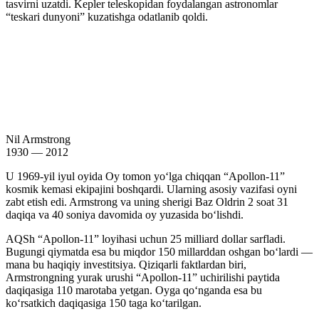
tasvirni uzatdi. Kepler teleskopidan foydalangan astronomlar
“teskari dunyoni” kuzatishga odatlanib qoldi.
Nil Armstrong
1930 — 2012
U 1969-yil iyul oyida Oy tomon yoʻlga chiqqan “Apollon-11”
kosmik kemasi ekipajini boshqardi. Ularning asosiy vazifasi oyni
zabt etish edi. Armstrong va uning sherigi Baz Oldrin 2 soat 31
daqiqa va 40 soniya davomida oy yuzasida boʻlishdi.
AQSh “Apollon-11” loyihasi uchun 25 milliard dollar sarfladi.
Bugungi qiymatda esa bu miqdor 150 millarddan oshgan boʻlardi —
mana bu haqiqiy investitsiya. Qiziqarli faktlardan biri,
Armstrongning yurak urushi “Apollon-11” uchirilishi paytida
daqiqasiga 110 marotaba yetgan. Oyga qoʻnganda esa bu
koʻrsatkich daqiqasiga 150 taga koʻtarilgan.