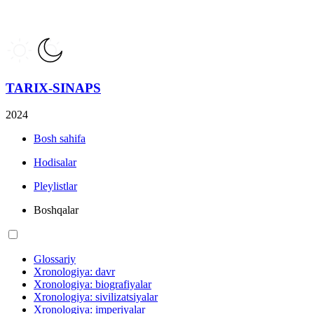
TARIX-SINAPS
2024
Bosh sahifa
Hodisalar
Pleylistlar
Boshqalar
Glossariy
Xronologiya: davr
Xronologiya: biografiyalar
Xronologiya: sivilizatsiyalar
Xronologiya: imperiyalar