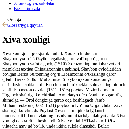
Xronologiya: sulolalar
Biz haqimizda
Orqaga
Glossariyga qaytish
Xiva xonligi
Xiva xonligi — geografik hudud. Xorazm hududlarini
Shayboniyxon 1505-yilda egallashga muvaffaq boʻlgan edi.
Shayboniyxon vafot etgach, (1510) Xorazmning moʻtabar zotlari
mamlakat taxtiga Chingizxonning nabirasi, Shaybon avlodlaridan
boʻlgan Berka Sultonning oʻgʻli Elbarsxonni oʻtkazishga qaror
qiladi. Berka Sulton Muhammad Shayboniyxon xonadoniga
qarindosh hisoblanardi. Koʻchmanchi oʻzbeklar sulolasining birinchi
vakili Elbarsxon davrida(1511–1516) poytaxt Vazir shahridan
Urganch shahriga koʻchiriladi. Amudaryo oʻz oʻzanini oʻzgartirib,
shimolga — Orol dengiziga qarab oqa boshlagach, Arab
Muhammadxon (1602–1621) poytaxtni Koʻhna Urganchdan Xiva
shahriga koʻchiradi. Poytaxt Xiva shahri qilib belgilanishi
munosabati bilan davlatning rasmiy nomi tarixiy adabiyotlarda Xiva
xonligi deb yuritila boshlandi. Xiva xonligi 1511-yildan 1920-
yilgacha mavjud boʻlib, unda ikkita sulola almashdi. Bular: