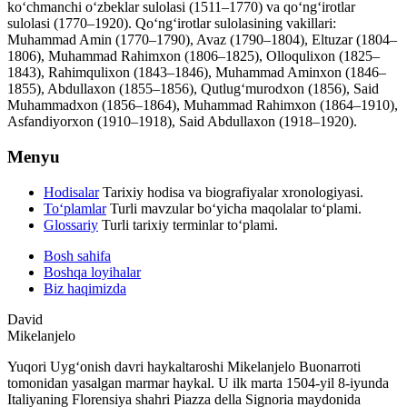
koʻchmanchi oʻzbeklar sulolasi (1511–1770) va qoʻngʻirotlar
sulolasi (1770–1920). Qoʻngʻirotlar sulolasining vakillari:
Muhammad Amin (1770–1790), Avaz (1790–1804), Eltuzar (1804–
1806), Muhammad Rahimxon (1806–1825), Olloqulixon (1825–
1843), Rahimqulixon (1843–1846), Muhammad Aminxon (1846–
1855), Abdullaxon (1855–1856), Qutlugʻmurodxon (1856), Said
Muhammadxon (1856–1864), Muhammad Rahimxon (1864–1910),
Asfandiyorxon (1910–1918), Said Abdullaxon (1918–1920).
Menyu
Hodisalar
Tarixiy hodisa va biografiyalar xronologiyasi.
To‘plamlar
Turli mavzular bo‘yicha maqolalar to‘plami.
Glossariy
Turli tarixiy terminlar to‘plami.
Bosh sahifa
Boshqa loyihalar
Biz haqimizda
David
Mikelanjelo
Yuqori Uygʻonish davri haykaltaroshi Mikelanjelo Buonarroti
tomonidan yasalgan marmar haykal. U ilk marta 1504-yil 8-iyunda
Italiyaning Florensiya shahri Piazza della Signoria maydonida