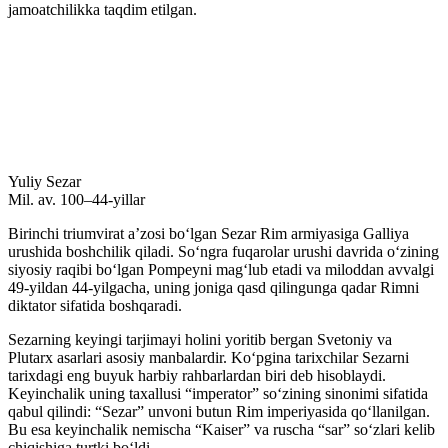
jamoatchilikka taqdim etilgan.
Yuliy Sezar
Mil. av. 100–44-yillar
Birinchi triumvirat aʼzosi boʻlgan Sezar Rim armiyasiga Galliya
urushida boshchilik qiladi. Soʻngra fuqarolar urushi davrida oʻzining
siyosiy raqibi boʻlgan Pompeyni magʻlub etadi va miloddan avvalgi
49-yildan 44-yilgacha, uning joniga qasd qilingunga qadar Rimni
diktator sifatida boshqaradi.
Sezarning keyingi tarjimayi holini yoritib bergan Svetoniy va
Plutarx asarlari asosiy manbalardir. Koʻpgina tarixchilar Sezarni
tarixdagi eng buyuk harbiy rahbarlardan biri deb hisoblaydi.
Keyinchalik uning taxallusi “imperator” soʻzining sinonimi sifatida
qabul qilindi: “Sezar” unvoni butun Rim imperiyasida qoʻllanilgan.
Bu esa keyinchalik nemischa “Kaiser” va ruscha “sar” soʻzlari kelib
chiqishiga turtki boʻldi.