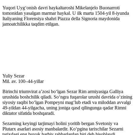
Yuqori Uygʻonish davri haykaltaroshi Mikelanjelo Buonarroti
tomonidan yasalgan marmar haykal. U ilk marta 1504-yil 8-iyunda
Italiyaning Florensiya shahri Piazza della Signoria maydonida
jamoatchilikka taqdim etilgan.
Yuliy Sezar
Mil. av. 100–44-yillar
Birinchi triumvirat aʼzosi boʻlgan Sezar Rim armiyasiga Galliya
urushida boshchilik qiladi. Soʻngra fuqarolar urushi davrida oʻzining
siyosiy raqibi boʻlgan Pompeyni magʻlub etadi va miloddan avvalgi
49-yildan 44-yilgacha, uning joniga qasd qilingunga qadar Rimni
diktator sifatida boshqaradi.
Sezarning keyingi tarjimayi holini yoritib bergan Svetoniy va
Plutarx asarlari asosiy manbalardir. Koʻpgina tarixchilar Sezarni
tarixdagi eng buyuk harbiy rahbarlardan biri deb hisoblaydi.