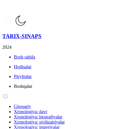
TARIX-SINAPS
2024
Bosh sahifa
Hodisalar
Pleylistlar
Boshqalar
Glossariy
Xronologiya: davr
Xronologiya: biografiyalar
Xronologiya: sivilizatsiyalar
Xronologiya: imperiyalar