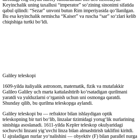
Keyinchalik uning taxallusi “imperator” soʻzining sinonimi sifatida
qabul qilindi: “Sezar” unvoni butun Rim imperiyasida qoʻllanilgan.
Bu esa keyinchalik nemischa “Kaiser” va ruscha “sar” soʻzlari kelib
chiqishiga turtki boʻldi.
Galiley teleskopi
1609-yilda italiyalik astronom, matematik, fizik va mutafakkir
Galileo Galiley uch marta kattalashtirib koʻrsatadigan qurilmani
yaratdi va yulduzlarni oʻrganish uchun uni osmonga qaratdi.
Shunday qilib, bu qurilma teleskopga aylandi.
Galiley teleskopi bu — refraktor bilan ishlaydigan optik
teleskopning bir turi boʻlib, linzalar tizimidagi yorugʻlik nurlarining
sinishiga asoslanadi. 1611-yilda Kepler teleskop okulyaridagi
sochuvchi linzani yigʻuvchi linza bilan almashtirish taklifini kiritdi.
U ajraladigan nurlar yoʻnalishini — obyektiv (F) bilan parallel nurga