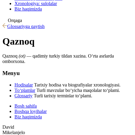
Xronologiya: sulolalar
Biz haqimizda
Orqaga
Glossariyga qaytish
Qaznoq
Qaznoq
(ot)
— qadimiy turkiy tildan xazina. Oʻrta asrlarda
omborxona.
Menyu
Hodisalar
Tarixiy hodisa va biografiyalar xronologiyasi.
To‘plamlar
Turli mavzular bo‘yicha maqolalar to‘plami.
Glossariy
Turli tarixiy terminlar to‘plami.
Bosh sahifa
Boshqa loyihalar
Biz haqimizda
David
Mikelanjelo