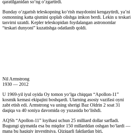
qaratilganidan soʻng oʻzgartirdi.
Bunday oʻzgarish teleskopning koʻrish maydonini kengaytirdi, yaʼni
osmonning katta qismini qoplab olishga imkon berdi. Lekin u teskari
tasvirni uzatdi. Kepler teleskopidan foydalangan astronomlar
“teskari dunyoni” kuzatishga odatlanib qoldi.
Nil Armstrong
1930 — 2012
U 1969-yil iyul oyida Oy tomon yoʻlga chiqqan “Apollon-11”
kosmik kemasi ekipajini boshqardi. Ularning asosiy vazifasi oyni
zabt etish edi. Armstrong va uning sherigi Baz Oldrin 2 soat 31
daqiqa va 40 soniya davomida oy yuzasida boʻlishdi.
AQSh “Apollon-11” loyihasi uchun 25 milliard dollar sarfladi.
Bugungi qiymatda esa bu miqdor 150 millarddan oshgan boʻlardi —
mana bu haqiqiy investitsiya. Qiziqarli faktlardan biri,