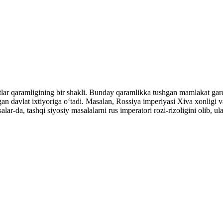
r qaramligining bir shakli. Bunday qaramlikka tushgan mamlakat garchi
gan davlat ixtiyoriga oʻtadi. Masalan, Rossiya imperiyasi Xiva xonligi v
lar-da, tashqi siyosiy masalalarni rus imperatori rozi-rizoligini olib, ul