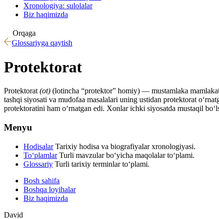
Xronologiya: sulolalar
Biz haqimizda
Orqaga
Glossariyga qaytish
Protektorat
Protektorat
(ot)
(lotincha “protektor” homiy) — mustamlaka mamlakatla
tashqi siyosati va mudofaa masalalari uning ustidan protektorat oʻrnat
protektoratini ham oʻrnatgan edi. Xonlar ichki siyosatda mustaqil boʻlsa
Menyu
Hodisalar
Tarixiy hodisa va biografiyalar xronologiyasi.
To‘plamlar
Turli mavzular bo‘yicha maqolalar to‘plami.
Glossariy
Turli tarixiy terminlar to‘plami.
Bosh sahifa
Boshqa loyihalar
Biz haqimizda
David