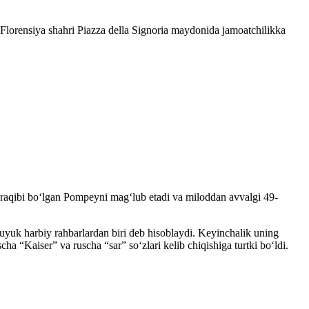
Florensiya shahri Piazza della Signoria maydonida jamoatchilikka
iy raqibi boʻlgan Pompeyni magʻlub etadi va miloddan avvalgi 49-
 buyuk harbiy rahbarlardan biri deb hisoblaydi. Keyinchalik uning
ha “Kaiser” va ruscha “sar” soʻzlari kelib chiqishiga turtki boʻldi.