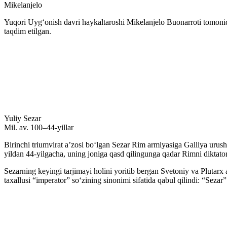
Mikelanjelo
Yuqori Uygʻonish davri haykaltaroshi Mikelanjelo Buonarroti tomonid
taqdim etilgan.
Yuliy Sezar
Mil. av. 100–44-yillar
Birinchi triumvirat aʼzosi boʻlgan Sezar Rim armiyasiga Galliya urush
yildan 44-yilgacha, uning joniga qasd qilingunga qadar Rimni diktator
Sezarning keyingi tarjimayi holini yoritib bergan Svetoniy va Plutarx 
taxallusi “imperator” soʻzining sinonimi sifatida qabul qilindi: “Seza