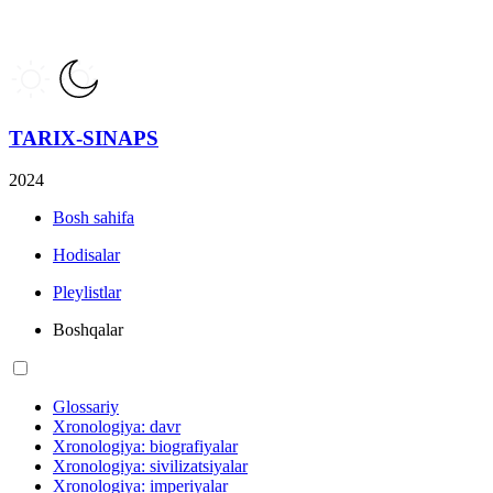
TARIX-SINAPS
2024
Bosh sahifa
Hodisalar
Pleylistlar
Boshqalar
Glossariy
Xronologiya: davr
Xronologiya: biografiyalar
Xronologiya: sivilizatsiyalar
Xronologiya: imperiyalar