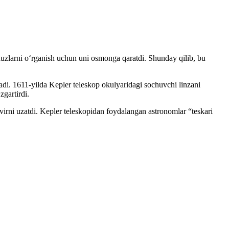
lduzlarni oʻrganish uchun uni osmonga qaratdi. Shunday qilib, bu
anadi. 1611-yilda Kepler teleskop okulyaridagi sochuvchi linzani
zgartirdi.
virni uzatdi. Kepler teleskopidan foydalangan astronomlar “teskari