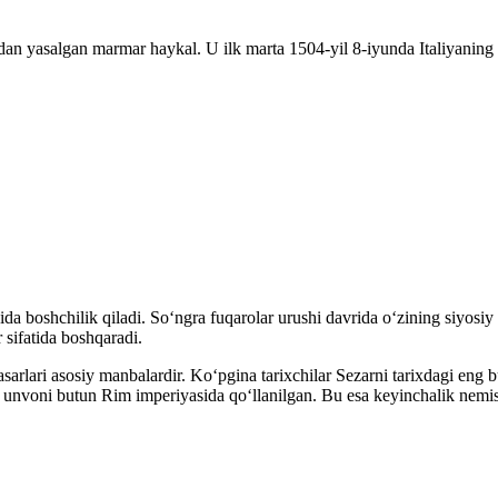
an yasalgan marmar haykal. U ilk marta 1504-yil 8-iyunda Italiyaning 
ida boshchilik qiladi. Soʻngra fuqarolar urushi davrida oʻzining siyos
 sifatida boshqaradi.
asarlari asosiy manbalardir. Koʻpgina tarixchilar Sezarni tarixdagi eng
r” unvoni butun Rim imperiyasida qoʻllanilgan. Bu esa keyinchalik nemisc