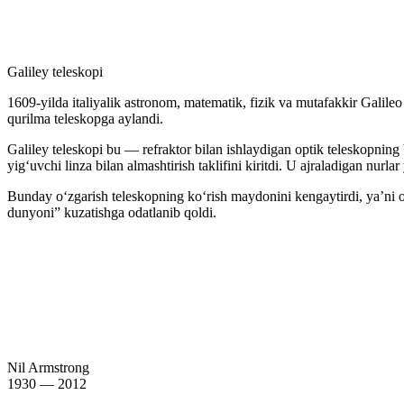
Galiley teleskopi
1609-yilda italiyalik astronom, matematik, fizik va mutafakkir Galile
qurilma teleskopga aylandi.
Galiley teleskopi bu — refraktor bilan ishlaydigan optik teleskopning b
yigʻuvchi linza bilan almashtirish taklifini kiritdi. U ajraladigan nurla
Bunday oʻzgarish teleskopning koʻrish maydonini kengaytirdi, yaʼni o
dunyoni” kuzatishga odatlanib qoldi.
Nil Armstrong
1930 — 2012