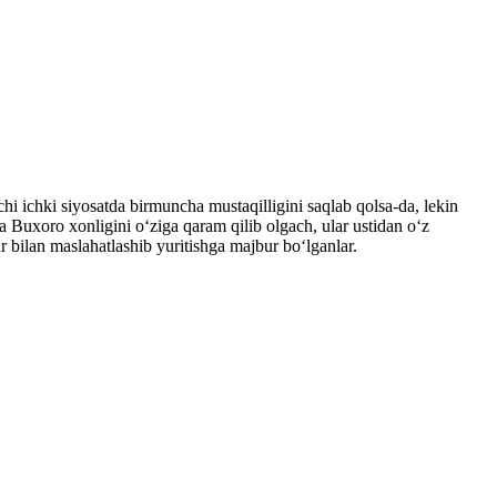
 ichki siyosatda birmuncha mustaqilligini saqlab qolsa-da, lekin
a Buxoro xonligini oʻziga qaram qilib olgach, ular ustidan oʻz
ar bilan maslahatlashib yuritishga majbur boʻlganlar.