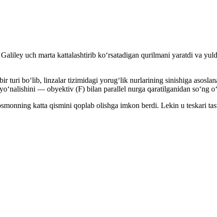
o Galiley uch marta kattalashtirib koʻrsatadigan qurilmani yaratdi va yu
ir turi boʻlib, linzalar tizimidagi yorugʻlik nurlarining sinishiga asosl
r yoʻnalishini — obyektiv (F) bilan parallel nurga qaratilganidan soʻng oʻ
smonning katta qismini qoplab olishga imkon berdi. Lekin u teskari tas