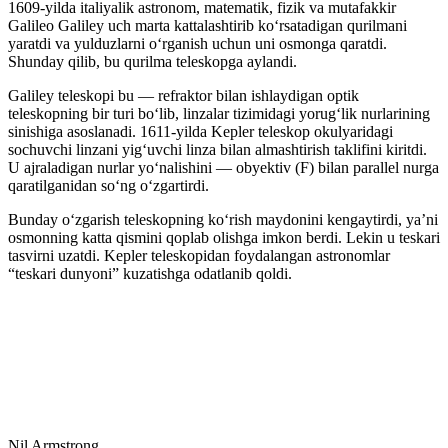
1609-yilda italiyalik astronom, matematik, fizik va mutafakkir
Galileo Galiley uch marta kattalashtirib koʻrsatadigan qurilmani
yaratdi va yulduzlarni oʻrganish uchun uni osmonga qaratdi.
Shunday qilib, bu qurilma teleskopga aylandi.
Galiley teleskopi bu — refraktor bilan ishlaydigan optik
teleskopning bir turi boʻlib, linzalar tizimidagi yorugʻlik nurlarining
sinishiga asoslanadi. 1611-yilda Kepler teleskop okulyaridagi
sochuvchi linzani yigʻuvchi linza bilan almashtirish taklifini kiritdi.
U ajraladigan nurlar yoʻnalishini — obyektiv (F) bilan parallel nurga
qaratilganidan soʻng oʻzgartirdi.
Bunday oʻzgarish teleskopning koʻrish maydonini kengaytirdi, yaʼni
osmonning katta qismini qoplab olishga imkon berdi. Lekin u teskari
tasvirni uzatdi. Kepler teleskopidan foydalangan astronomlar
“teskari dunyoni” kuzatishga odatlanib qoldi.
Nil Armstrong