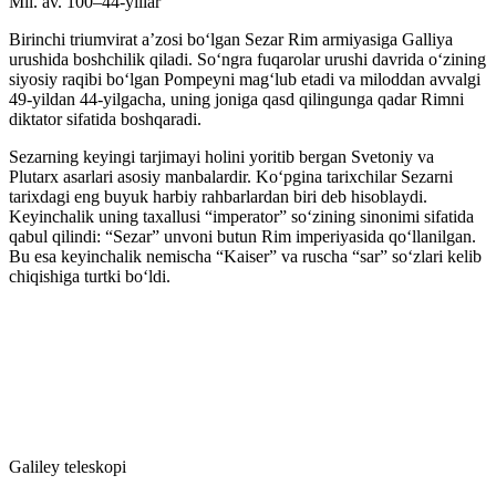
Mil. av. 100–44-yillar
Birinchi triumvirat aʼzosi boʻlgan Sezar Rim armiyasiga Galliya
urushida boshchilik qiladi. Soʻngra fuqarolar urushi davrida oʻzining
siyosiy raqibi boʻlgan Pompeyni magʻlub etadi va miloddan avvalgi
49-yildan 44-yilgacha, uning joniga qasd qilingunga qadar Rimni
diktator sifatida boshqaradi.
Sezarning keyingi tarjimayi holini yoritib bergan Svetoniy va
Plutarx asarlari asosiy manbalardir. Koʻpgina tarixchilar Sezarni
tarixdagi eng buyuk harbiy rahbarlardan biri deb hisoblaydi.
Keyinchalik uning taxallusi “imperator” soʻzining sinonimi sifatida
qabul qilindi: “Sezar” unvoni butun Rim imperiyasida qoʻllanilgan.
Bu esa keyinchalik nemischa “Kaiser” va ruscha “sar” soʻzlari kelib
chiqishiga turtki boʻldi.
Galiley teleskopi