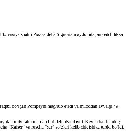
Florensiya shahri Piazza della Signoria maydonida jamoatchilikka
iy raqibi boʻlgan Pompeyni magʻlub etadi va miloddan avvalgi 49-
 buyuk harbiy rahbarlardan biri deb hisoblaydi. Keyinchalik uning
ha “Kaiser” va ruscha “sar” soʻzlari kelib chiqishiga turtki boʻldi.