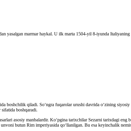
an yasalgan marmar haykal. U ilk marta 1504-yil 8-iyunda Italiyaning 
ida boshchilik qiladi. Soʻngra fuqarolar urushi davrida oʻzining siyos
 sifatida boshqaradi.
asarlari asosiy manbalardir. Koʻpgina tarixchilar Sezarni tarixdagi eng
r” unvoni butun Rim imperiyasida qoʻllanilgan. Bu esa keyinchalik nemisc