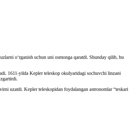
lduzlarni oʻrganish uchun uni osmonga qaratdi. Shunday qilib, bu
anadi. 1611-yilda Kepler teleskop okulyaridagi sochuvchi linzani
zgartirdi.
virni uzatdi. Kepler teleskopidan foydalangan astronomlar “teskari