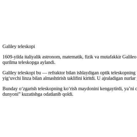
Galiley teleskopi
1609-yilda italiyalik astronom, matematik, fizik va mutafakkir Galile
qurilma teleskopga aylandi.
Galiley teleskopi bu — refraktor bilan ishlaydigan optik teleskopning b
yigʻuvchi linza bilan almashtirish taklifini kiritdi. U ajraladigan nurla
Bunday oʻzgarish teleskopning koʻrish maydonini kengaytirdi, yaʼni o
dunyoni” kuzatishga odatlanib qoldi.