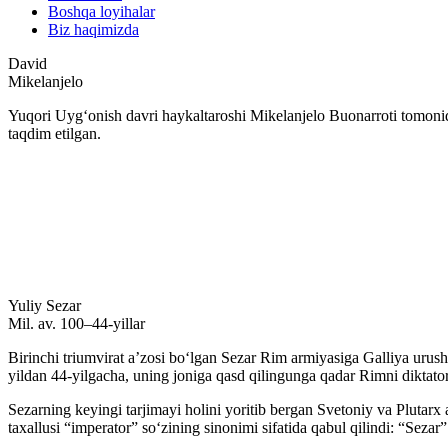
Boshqa loyihalar
Biz haqimizda
David
Mikelanjelo
Yuqori Uygʻonish davri haykaltaroshi Mikelanjelo Buonarroti tomonid
taqdim etilgan.
Yuliy Sezar
Mil. av. 100–44-yillar
Birinchi triumvirat aʼzosi boʻlgan Sezar Rim armiyasiga Galliya urush
yildan 44-yilgacha, uning joniga qasd qilingunga qadar Rimni diktator
Sezarning keyingi tarjimayi holini yoritib bergan Svetoniy va Plutarx 
taxallusi “imperator” soʻzining sinonimi sifatida qabul qilindi: “Seza