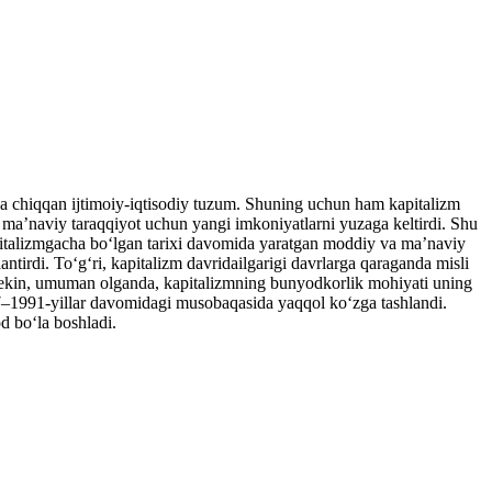
ga chiqqan ijtimoiy-iqtisodiy tuzum. Shuning uchun ham kapitalizm
a maʼnaviy taraqqiyot uchun yangi imkoniyatlarni yuzaga keltirdi. Shu
kapitalizmgacha boʻlgan tarixi davomida yaratgan moddiy va maʼnaviy
ntirdi. Toʻgʻri, kapitalizm davridailgarigi davrlarga qaraganda misli
). Lekin, umuman olganda, kapitalizmning bunyodkorlik mohiyati uning
1917–1991-yillar davomidagi musobaqasida yaqqol koʻzga tashlandi.
d boʻla boshladi.