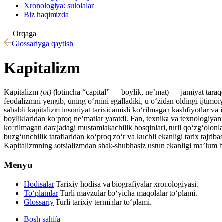
Xronologiya: sulolalar
Biz haqimizda
Orqaga
Glossariyga qaytish
Kapitalizm
Kapitalizm
(ot)
(lotincha “capital” — boylik, neʼmat) — jamiyat taraq
feodalizmni yengib, uning oʻrnini egalladiki, u oʻzidan oldingi ijtim
sababli kapitalizm insoniyat tarixidamisli koʻrilmagan kashfiyotlar 
boyliklaridan koʻproq neʼmatlar yaratdi. Fan, texnika va texnologiyani
koʻrilmagan darajadagi mustamlakachilik bosqinlari, turli qoʻzgʻolonl
buzgʻunchilik taraflaridan koʻproq zoʻr va kuchli ekanligi tarix tajr
Kapitalizmning sotsializmdan shak-shubhasiz ustun ekanligi maʼlum bo
Menyu
Hodisalar
Tarixiy hodisa va biografiyalar xronologiyasi.
To‘plamlar
Turli mavzular bo‘yicha maqolalar to‘plami.
Glossariy
Turli tarixiy terminlar to‘plami.
Bosh sahifa