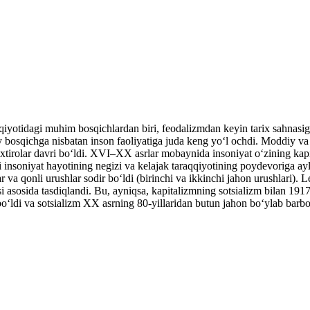
qiyotidagi muhim bosqichlardan biri, feodalizmdan keyin tarix sahnasi
oiy bosqichga nisbatan inson faoliyatiga juda keng yoʻl ochdi. Moddiy v
va ixtirolar davri boʻldi. XVI–XX asrlar mobaynida insoniyat oʻzining 
 insoniyat hayotining negizi va kelajak taraqqiyotining poydevoriga ayla
ar va qonli urushlar sodir boʻldi (birinchi va ikkinchi jahon urushlari
ibasi asosida tasdiqlandi. Bu, ayniqsa, kapitalizmning sotsializm bilan 
ʻldi va sotsializm XX asrning 80-yillaridan butun jahon boʻylab barbo