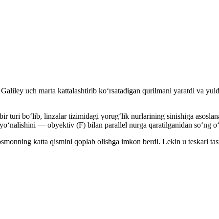
o Galiley uch marta kattalashtirib koʻrsatadigan qurilmani yaratdi va yu
ir turi boʻlib, linzalar tizimidagi yorugʻlik nurlarining sinishiga asosl
r yoʻnalishini — obyektiv (F) bilan parallel nurga qaratilganidan soʻng oʻ
smonning katta qismini qoplab olishga imkon berdi. Lekin u teskari tas