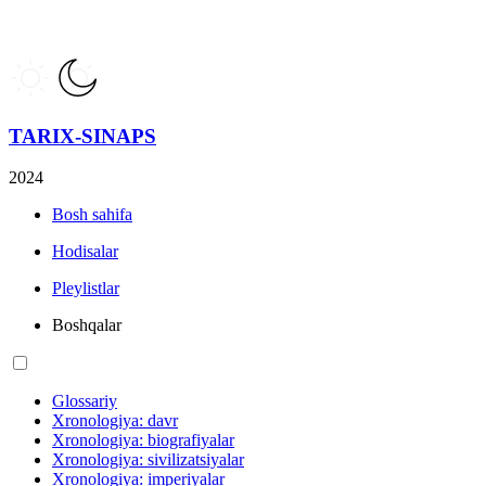
TARIX-SINAPS
2024
Bosh sahifa
Hodisalar
Pleylistlar
Boshqalar
Glossariy
Xronologiya: davr
Xronologiya: biografiyalar
Xronologiya: sivilizatsiyalar
Xronologiya: imperiyalar