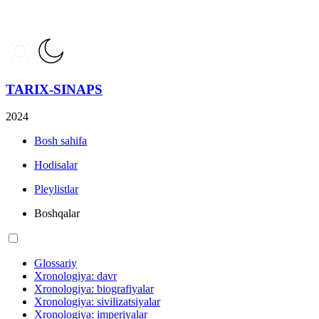
TARIX-SINAPS
2024
Bosh sahifa
Hodisalar
Pleylistlar
Boshqalar
Glossariy
Xronologiya: davr
Xronologiya: biografiyalar
Xronologiya: sivilizatsiyalar
Xronologiya: imperiyalar