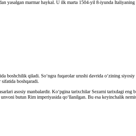
an yasalgan marmar haykal. U ilk marta 1504-yil 8-iyunda Italiyaning 
ida boshchilik qiladi. Soʻngra fuqarolar urushi davrida oʻzining siyos
 sifatida boshqaradi.
asarlari asosiy manbalardir. Koʻpgina tarixchilar Sezarni tarixdagi eng
r” unvoni butun Rim imperiyasida qoʻllanilgan. Bu esa keyinchalik nemisc