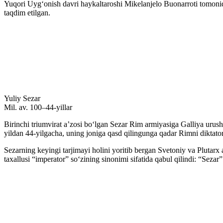
Yuqori Uygʻonish davri haykaltaroshi Mikelanjelo Buonarroti tomonid
taqdim etilgan.
Yuliy Sezar
Mil. av. 100–44-yillar
Birinchi triumvirat aʼzosi boʻlgan Sezar Rim armiyasiga Galliya urush
yildan 44-yilgacha, uning joniga qasd qilingunga qadar Rimni diktator
Sezarning keyingi tarjimayi holini yoritib bergan Svetoniy va Plutarx 
taxallusi “imperator” soʻzining sinonimi sifatida qabul qilindi: “Seza