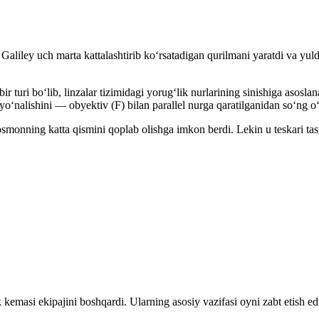
o Galiley uch marta kattalashtirib koʻrsatadigan qurilmani yaratdi va yu
ir turi boʻlib, linzalar tizimidagi yorugʻlik nurlarining sinishiga asosl
r yoʻnalishini — obyektiv (F) bilan parallel nurga qaratilganidan soʻng oʻ
smonning katta qismini qoplab olishga imkon berdi. Lekin u teskari tas
masi ekipajini boshqardi. Ularning asosiy vazifasi oyni zabt etish ed