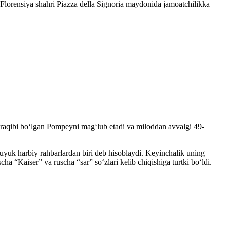
Florensiya shahri Piazza della Signoria maydonida jamoatchilikka
iy raqibi boʻlgan Pompeyni magʻlub etadi va miloddan avvalgi 49-
 buyuk harbiy rahbarlardan biri deb hisoblaydi. Keyinchalik uning
ha “Kaiser” va ruscha “sar” soʻzlari kelib chiqishiga turtki boʻldi.