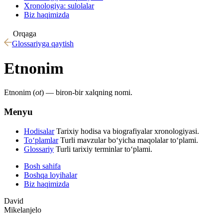
Xronologiya: sulolalar
Biz haqimizda
Orqaga
Glossariyga qaytish
Etnonim
Etnonim (
ot
) — biron-bir xalqning nomi.
Menyu
Hodisalar
Tarixiy hodisa va biografiyalar xronologiyasi.
To‘plamlar
Turli mavzular bo‘yicha maqolalar to‘plami.
Glossariy
Turli tarixiy terminlar to‘plami.
Bosh sahifa
Boshqa loyihalar
Biz haqimizda
David
Mikelanjelo