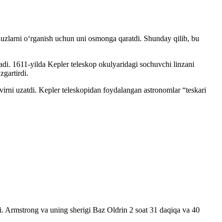
lduzlarni oʻrganish uchun uni osmonga qaratdi. Shunday qilib, bu
anadi. 1611-yilda Kepler teleskop okulyaridagi sochuvchi linzani
zgartirdi.
virni uzatdi. Kepler teleskopidan foydalangan astronomlar “teskari
i. Armstrong va uning sherigi Baz Oldrin 2 soat 31 daqiqa va 40