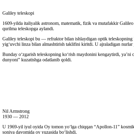
Galiley teleskopi
1609-yilda italiyalik astronom, matematik, fizik va mutafakkir Galile
qurilma teleskopga aylandi.
Galiley teleskopi bu — refraktor bilan ishlaydigan optik teleskopning b
yigʻuvchi linza bilan almashtirish taklifini kiritdi. U ajraladigan nurla
Bunday oʻzgarish teleskopning koʻrish maydonini kengaytirdi, yaʼni o
dunyoni” kuzatishga odatlanib qoldi.
Nil Armstrong
1930 — 2012
U 1969-yil iyul oyida Oy tomon yoʻlga chiqqan “Apollon-11” kosmik ke
soniya davomida oy yuzasida boʻlishdi.