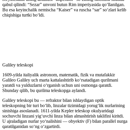
qabul qilindi: “Sezar” unvoni butun Rim imperiyasida qoʻllanilgan.
Bu esa keyinchalik nemischa “Kaiser” va ruscha “sar” soʻzlari kelib
chiqishiga turtki boʻldi.
Galiley teleskopi
1609-yilda italiyalik astronom, matematik, fizik va mutafakkir
Galileo Galiley uch marta kattalashtirib koʻrsatadigan qurilmani
yaratdi va yulduzlarni oʻrganish uchun uni osmonga qaratdi.
Shunday qilib, bu qurilma teleskopga aylandi.
Galiley teleskopi bu — refraktor bilan ishlaydigan optik
teleskopning bir turi boʻlib, linzalar tizimidagi yorugʻlik nurlarining
sinishiga asoslanadi. 1611-yilda Kepler teleskop okulyaridagi
sochuvchi linzani yigʻuvchi linza bilan almashtirish taklifini kiritdi.
U ajraladigan nurlar yoʻnalishini — obyektiv (F) bilan parallel nurga
qaratilganidan soʻng oʻzgartirdi.