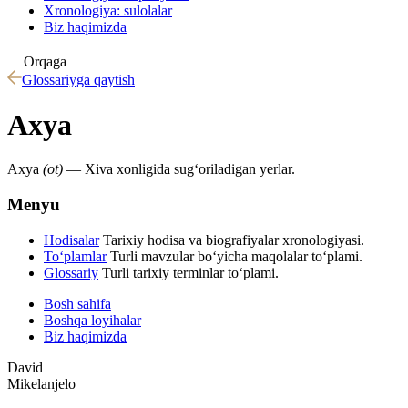
Xronologiya: sulolalar
Biz haqimizda
Orqaga
Glossariyga qaytish
Axya
Axya
(ot)
— Xiva xonligida sugʻoriladigan yerlar.
Menyu
Hodisalar
Tarixiy hodisa va biografiyalar xronologiyasi.
To‘plamlar
Turli mavzular bo‘yicha maqolalar to‘plami.
Glossariy
Turli tarixiy terminlar to‘plami.
Bosh sahifa
Boshqa loyihalar
Biz haqimizda
David
Mikelanjelo