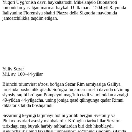
Yuqori Uygʻonish davri haykaltaroshi Mikelanjelo Buonarroti
tomonidan yasalgan marmar haykal. U ilk marta 1504-yil 8-iyunda
Italiyaning Florensiya shahri Piazza della Signoria maydonida
jamoatchilikka taqdim etilgan.
Yuliy Sezar
Mil. av. 100–44-yillar
Birinchi triumvirat aʼzosi boʻlgan Sezar Rim armiyasiga Galliya
urushida boshchilik qiladi. Soʻngra fuqarolar urushi davrida oʻzining
siyosiy raqibi boʻlgan Pompeyni magʻlub etadi va miloddan avvalgi
49-yildan 44-yilgacha, uning joniga qasd qilingunga qadar Rimni
diktator sifatida boshqaradi.
Sezarning keyingi tarjimayi holini yoritib bergan Svetoniy va
Plutarx asarlari asosiy manbalardir. Koʻpgina tarixchilar Sezarni
tarixdagi eng buyuk harbiy rahbarlardan biri deb hisoblaydi.
Keyinchalik uning taxallusi “imperator” soʻzining sinonimi sifatida