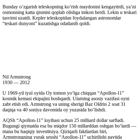
Bunday oʻzgarish teleskopning koʻrish maydonini kengaytirdi, yaʼni
osmonning katta qismini qoplab olishga imkon berdi. Lekin u teskari
tasvirni uzatdi. Kepler teleskopidan foydalangan astronomlar
“teskari dunyoni” kuzatishga odatlanib qoldi.
Nil Armstrong
1930 — 2012
U 1969-yil iyul oyida Oy tomon yoʻlga chiqqan “Apollon-11”
kosmik kemasi ekipajini boshqardi. Ularning asosiy vazifasi oyni
zabt etish edi. Armstrong va uning sherigi Baz Oldrin 2 soat 31
daqiqa va 40 soniya davomida oy yuzasida boʻlishdi.
AQSh “Apollon-11” loyihasi uchun 25 milliard dollar sarfladi.
Bugungi qiymatda esa bu miqdor 150 millarddan oshgan boʻlardi —
mana bu haqiqiy investitsiya. Qiziqarli faktlardan biri,
Armstrongning yurak urushi “Apollon-11” uchirilishi paytida