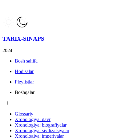
TARIX-SINAPS
2024
Bosh sahifa
Hodisalar
Pleylistlar
Boshqalar
Glossariy
Xronologiya: davr
Xronologiya: biografiyalar
Xronologiya: sivilizatsiyalar
Xronologiya: imperiyalar