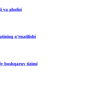
 va aholisi
tining oʻrnatilishi
iy boshqaruv tizimi