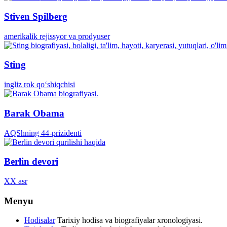
Stiven Spilberg
amerikalik rejissyor va prodyuser
Sting
ingliz rok qoʻshiqchisi
Barak Obama
AQShning 44-prizidenti
Berlin devori
XX asr
Menyu
Hodisalar
Tarixiy hodisa va biografiyalar xronologiyasi.