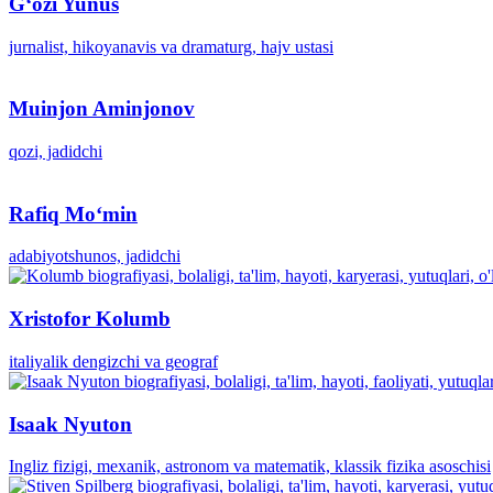
Gʻozi Yunus
jurnalist, hikoyanavis va dramaturg, hajv ustasi
Muinjon Aminjonov
qozi, jadidchi
Rafiq Moʻmin
adabiyotshunos, jadidchi
Xristofor Kolumb
italiyalik dengizchi va geograf
Isaak Nyuton
Ingliz fizigi, mexanik, astronom va matematik, klassik fizika asoschisi