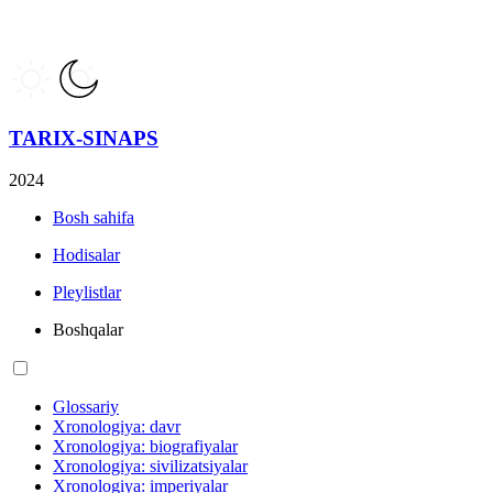
TARIX-SINAPS
2024
Bosh sahifa
Hodisalar
Pleylistlar
Boshqalar
Glossariy
Xronologiya: davr
Xronologiya: biografiyalar
Xronologiya: sivilizatsiyalar
Xronologiya: imperiyalar