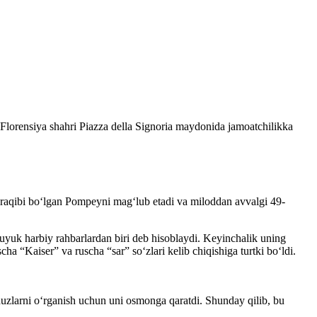
Florensiya shahri Piazza della Signoria maydonida jamoatchilikka
iy raqibi boʻlgan Pompeyni magʻlub etadi va miloddan avvalgi 49-
 buyuk harbiy rahbarlardan biri deb hisoblaydi. Keyinchalik uning
ha “Kaiser” va ruscha “sar” soʻzlari kelib chiqishiga turtki boʻldi.
lduzlarni oʻrganish uchun uni osmonga qaratdi. Shunday qilib, bu