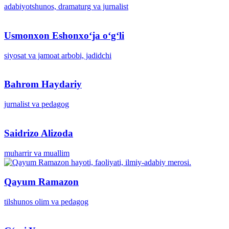
adabiyotshunos, dramaturg va jurnalist
Usmonxon Eshonxoʻja oʻgʻli
siyosat va jamoat arbobi, jadidchi
Bahrom Haydariy
jurnalist va pedagog
Saidrizo Alizoda
muharrir va muallim
Qayum Ramazon
tilshunos olim va pedagog