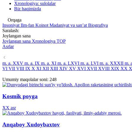
Xronologiya: sulolalar
Biz haqimizda
Orqaga
Insoniyat
Ilm-fan
Koinot
Madaniyat va sanʼat
Biografiya
Saralash:
Joylangan sana
Joylangan sana
Xronologiya
TOP
Asrlar
m. a. XXV
m. a. IX
m. a. XI
m. a. LXVI
m. a. LVI
m. a. XXXII
m. 
VI
VII
VIII
IX
X
XI
XII
XIII
XIV
XV
XVI
XVII
XVIII
XIX
XX
X
Umumiy maqolalar soni:
248
Kosmik poyga
XX asr
Anqaboy Xudoybaxtov