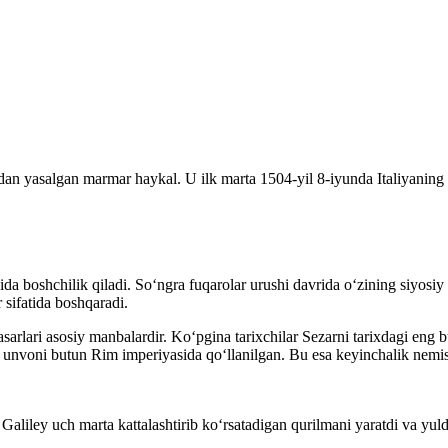
an yasalgan marmar haykal. U ilk marta 1504-yil 8-iyunda Italiyaning 
ida boshchilik qiladi. Soʻngra fuqarolar urushi davrida oʻzining siyos
 sifatida boshqaradi.
asarlari asosiy manbalardir. Koʻpgina tarixchilar Sezarni tarixdagi eng
r” unvoni butun Rim imperiyasida qoʻllanilgan. Bu esa keyinchalik nemisc
o Galiley uch marta kattalashtirib koʻrsatadigan qurilmani yaratdi va yu