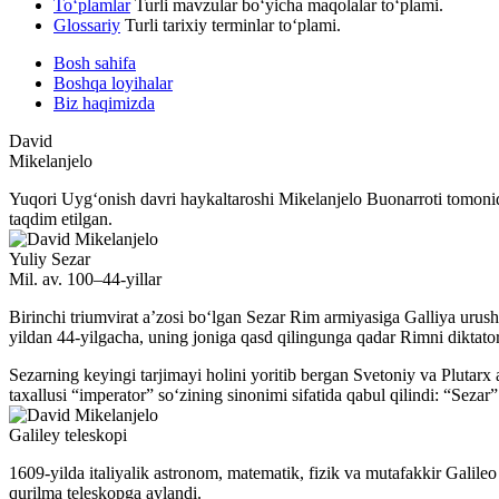
To‘plamlar
Turli mavzular bo‘yicha maqolalar to‘plami.
Glossariy
Turli tarixiy terminlar to‘plami.
Bosh sahifa
Boshqa loyihalar
Biz haqimizda
David
Mikelanjelo
Yuqori Uygʻonish davri haykaltaroshi Mikelanjelo Buonarroti tomonid
taqdim etilgan.
Yuliy Sezar
Mil. av. 100–44-yillar
Birinchi triumvirat aʼzosi boʻlgan Sezar Rim armiyasiga Galliya urush
yildan 44-yilgacha, uning joniga qasd qilingunga qadar Rimni diktator
Sezarning keyingi tarjimayi holini yoritib bergan Svetoniy va Plutarx 
taxallusi “imperator” soʻzining sinonimi sifatida qabul qilindi: “Seza
Galiley teleskopi
1609-yilda italiyalik astronom, matematik, fizik va mutafakkir Galile
qurilma teleskopga aylandi.