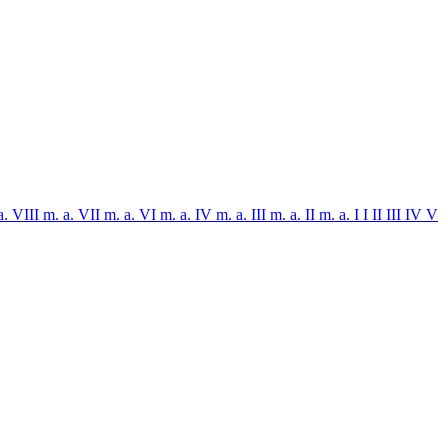
a. VIII
m. a. VII
m. a. VI
m. a. IV
m. a. III
m. a. II
m. a. I
I
II
III
IV
V