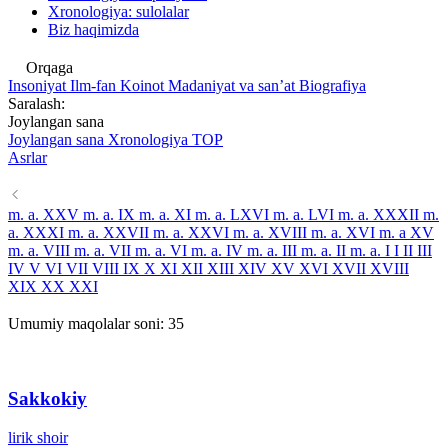
Xronologiya: sulolalar
Biz haqimizda
Orqaga
Insoniyat
Ilm-fan
Koinot
Madaniyat va sanʼat
Biografiya
Saralash:
Joylangan sana
Joylangan sana
Xronologiya
TOP
Asrlar
m. a. XXV
m. a. IX
m. a. XI
m. a. LXVI
m. a. LVI
m. a. XXXII
m.
a. XXXI
m. a. XXVII
m. a. XXVI
m. a. XVIII
m. a. XVI
m. a XV
m. a. VIII
m. a. VII
m. a. VI
m. a. IV
m. a. III
m. a. II
m. a. I
I
II
III
IV
V
VI
VII
VIII
IX
X
XI
XII
XIII
XIV
XV
XVI
XVII
XVIII
XIX
XX
XXI
Umumiy maqolalar soni:
35
Sakkokiy
lirik shoir