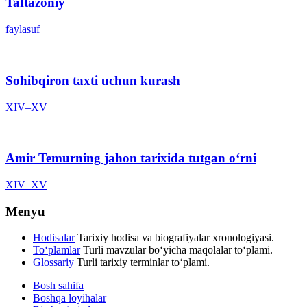
Taftazoniy
faylasuf
Sohibqiron taxti uchun kurash
XIV–XV
Amir Temurning jahon tarixida tutgan oʻrni
XIV–XV
Menyu
Hodisalar
Tarixiy hodisa va biografiyalar xronologiyasi.
To‘plamlar
Turli mavzular bo‘yicha maqolalar to‘plami.
Glossariy
Turli tarixiy terminlar to‘plami.
Bosh sahifa
Boshqa loyihalar