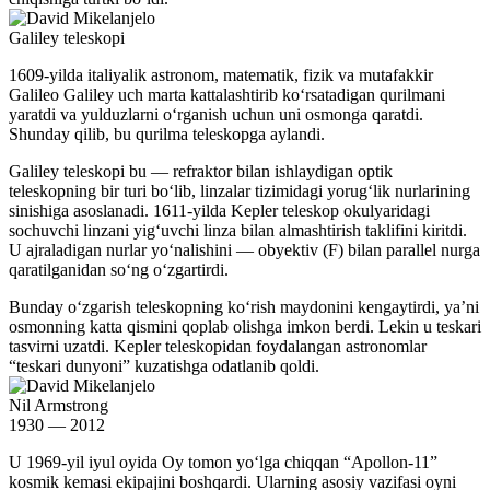
Galiley teleskopi
1609-yilda italiyalik astronom, matematik, fizik va mutafakkir
Galileo Galiley uch marta kattalashtirib koʻrsatadigan qurilmani
yaratdi va yulduzlarni oʻrganish uchun uni osmonga qaratdi.
Shunday qilib, bu qurilma teleskopga aylandi.
Galiley teleskopi bu — refraktor bilan ishlaydigan optik
teleskopning bir turi boʻlib, linzalar tizimidagi yorugʻlik nurlarining
sinishiga asoslanadi. 1611-yilda Kepler teleskop okulyaridagi
sochuvchi linzani yigʻuvchi linza bilan almashtirish taklifini kiritdi.
U ajraladigan nurlar yoʻnalishini — obyektiv (F) bilan parallel nurga
qaratilganidan soʻng oʻzgartirdi.
Bunday oʻzgarish teleskopning koʻrish maydonini kengaytirdi, yaʼni
osmonning katta qismini qoplab olishga imkon berdi. Lekin u teskari
tasvirni uzatdi. Kepler teleskopidan foydalangan astronomlar
“teskari dunyoni” kuzatishga odatlanib qoldi.
Nil Armstrong
1930 — 2012
U 1969-yil iyul oyida Oy tomon yoʻlga chiqqan “Apollon-11”
kosmik kemasi ekipajini boshqardi. Ularning asosiy vazifasi oyni