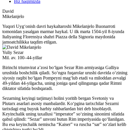
Biz haqimizda
David
Mikelanjelo
Yuqori Uygʻonish davri haykaltaroshi Mikelanjelo Buonarroti
tomonidan yasalgan marmar haykal. U ilk marta 1504-yil 8-iyunda
Italiyaning Florensiya shahri Piazza della Signoria maydonida
jamoatchilikka taqdim etilgan.
Yuliy Sezar
Mil. av. 100–44-yillar
Birinchi triumvirat aʼzosi boʻlgan Sezar Rim armiyasiga Galliya
urushida boshchilik qiladi. Soʻngra fuqarolar urushi davrida oʻzining
siyosiy raqibi boʻlgan Pompeyni magʻlub etadi va miloddan avvalgi
49-yildan 44-yilgacha, uning joniga qasd qilingunga qadar Rimni
diktator sifatida boshqaradi.
Sezarning keyingi tarjimayi holini yoritib bergan Svetoniy va
Plutarx asarlari asosiy manbalardir. Koʻpgina tarixchilar Sezarni
tarixdagi eng buyuk harbiy rahbarlardan biri deb hisoblaydi.
Keyinchalik uning taxallusi “imperator” soʻzining sinonimi sifatida
qabul qilindi: “Sezar” unvoni butun Rim imperiyasida qoʻllanilgan.
Bu esa keyinchalik nemischa “Kaiser” va ruscha “sar” soʻzlari kelib
chiqishiga turtki boʻldi.