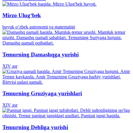
Mirzo Ulugʻbek
buyuk o‘zbek astronomi va matematigi
Temurning Damashqga yurishi
XIV asr
Temurning Gruziyaga yurishlari
XIV asr
Temurning Dehliga yurishi