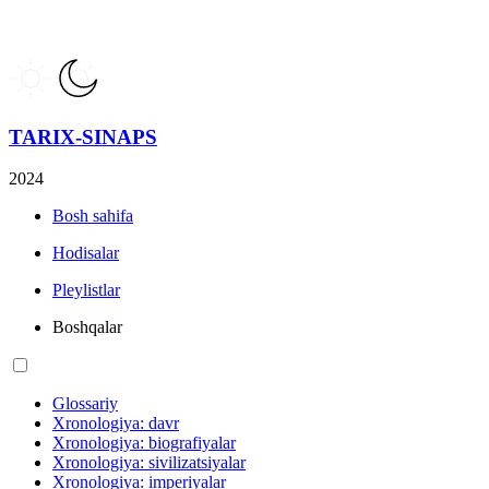
TARIX-SINAPS
2024
Bosh sahifa
Hodisalar
Pleylistlar
Boshqalar
Glossariy
Xronologiya: davr
Xronologiya: biografiyalar
Xronologiya: sivilizatsiyalar
Xronologiya: imperiyalar