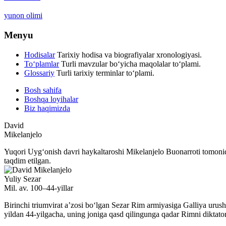
yunon olimi
Menyu
Hodisalar
Tarixiy hodisa va biografiyalar xronologiyasi.
To‘plamlar
Turli mavzular bo‘yicha maqolalar to‘plami.
Glossariy
Turli tarixiy terminlar to‘plami.
Bosh sahifa
Boshqa loyihalar
Biz haqimizda
David
Mikelanjelo
Yuqori Uygʻonish davri haykaltaroshi Mikelanjelo Buonarroti tomonid
taqdim etilgan.
Yuliy Sezar
Mil. av. 100–44-yillar
Birinchi triumvirat aʼzosi boʻlgan Sezar Rim armiyasiga Galliya urush
yildan 44-yilgacha, uning joniga qasd qilingunga qadar Rimni diktator