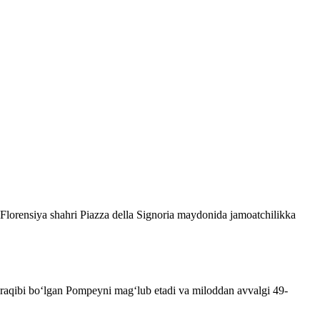
Florensiya shahri Piazza della Signoria maydonida jamoatchilikka
iy raqibi boʻlgan Pompeyni magʻlub etadi va miloddan avvalgi 49-