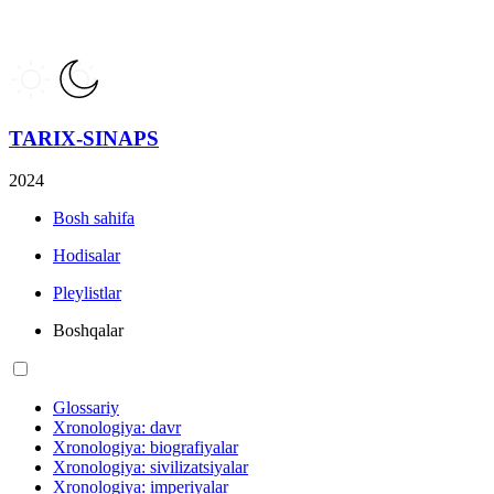
TARIX-SINAPS
2024
Bosh sahifa
Hodisalar
Pleylistlar
Boshqalar
Glossariy
Xronologiya: davr
Xronologiya: biografiyalar
Xronologiya: sivilizatsiyalar
Xronologiya: imperiyalar