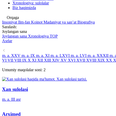
Xronologiya: sulolalar
Biz haqimizda
Orqaga
Insoniyat
Ilm-fan
Koinot
Madaniyat va sanʼat
Biografiya
Saralash:
Joylangan sana
Joylangan sana
Xronologiya
TOP
Asrlar
m. a. XXV
m. a. IX
m. a. XI
m. a. LXVI
m. a. LVI
m. a. XXXII
m. 
VI
VII
VIII
IX
X
XI
XII
XIII
XIV
XV
XVI
XVII
XVIII
XIX
XX
X
Umumiy maqolalar soni:
2
Xan sulolasi
m. a. III asr
Arximed