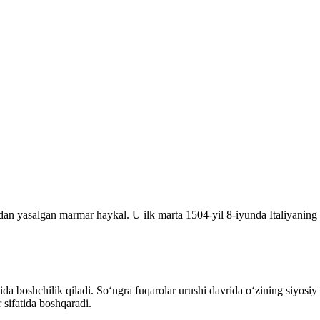
an yasalgan marmar haykal. U ilk marta 1504-yil 8-iyunda Italiyaning 
ida boshchilik qiladi. Soʻngra fuqarolar urushi davrida oʻzining siyos
 sifatida boshqaradi.