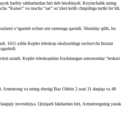
 buyuk harbiy rahbarlardan biri deb hisoblaydi. Keyinchalik uning
ha “Kaiser” va ruscha “sar” soʻzlari kelib chiqishiga turtki boʻldi.
lduzlarni oʻrganish uchun uni osmonga qaratdi. Shunday qilib, bu
anadi. 1611-yilda Kepler teleskop okulyaridagi sochuvchi linzani
zgartirdi.
virni uzatdi. Kepler teleskopidan foydalangan astronomlar “teskari
i. Armstrong va uning sherigi Baz Oldrin 2 soat 31 daqiqa va 40
iqiy investitsiya. Qiziqarli faktlardan biri, Armstrongning yurak