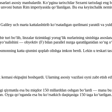
asarlari asosiy manbalardir. Koʻpgina tarixchilar Sezarni tarixdagi eng
r” unvoni butun Rim imperiyasida qoʻllanilgan. Bu esa keyinchalik nemisc
o Galiley uch marta kattalashtirib koʻrsatadigan qurilmani yaratdi va yu
ir turi boʻlib, linzalar tizimidagi yorugʻlik nurlarining sinishiga asosl
r yoʻnalishini — obyektiv (F) bilan parallel nurga qaratilganidan soʻng oʻ
smonning katta qismini qoplab olishga imkon berdi. Lekin u teskari tas
masi ekipajini boshqardi. Ularning asosiy vazifasi oyni zabt etish ed
gi qiymatda esa bu miqdor 150 millarddan oshgan boʻlardi — mana bu haq
an. Oyga qoʻnganda esa bu koʻrsatkich daqiqasiga 150 taga koʻtarilgan.