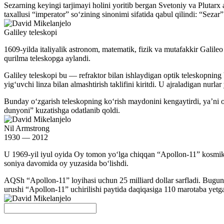
Sezarning keyingi tarjimayi holini yoritib bergan Svetoniy va Plutarx 
taxallusi “imperator” soʻzining sinonimi sifatida qabul qilindi: “Seza
Galiley teleskopi
1609-yilda italiyalik astronom, matematik, fizik va mutafakkir Galile
qurilma teleskopga aylandi.
Galiley teleskopi bu — refraktor bilan ishlaydigan optik teleskopning b
yigʻuvchi linza bilan almashtirish taklifini kiritdi. U ajraladigan nurla
Bunday oʻzgarish teleskopning koʻrish maydonini kengaytirdi, yaʼni o
dunyoni” kuzatishga odatlanib qoldi.
Nil Armstrong
1930 — 2012
U 1969-yil iyul oyida Oy tomon yoʻlga chiqqan “Apollon-11” kosmik ke
soniya davomida oy yuzasida boʻlishdi.
AQSh “Apollon-11” loyihasi uchun 25 milliard dollar sarfladi. Bugun
urushi “Apollon-11” uchirilishi paytida daqiqasiga 110 marotaba yetg