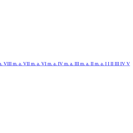
a. VIII
m. a. VII
m. a. VI
m. a. IV
m. a. III
m. a. II
m. a. I
I
II
III
IV
V